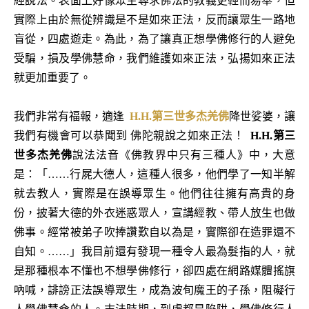
經說法。表面上好像眾生尋求佛法的教義更輕而易舉，但
實際上由於無從辨識是不是如來正法，反而讓眾生一路地
盲從，四處遊走。為此，為了讓真正想學佛修行的人避免
受騙，損及學佛慧命，我們維護如來正法，弘揚如來正法
就更加重要了。
我們非常有福報，適逢
H.H.第三世多杰羌佛
降世娑婆，讓
我們有機會可以恭聞到 佛陀親說之如來正法！
H.H.第三
世多杰羌佛
說法法音《佛教界中只有三種人》中，大意
是：「……行屍大德人，這種人很多，他們學了一知半解
就去教人，實際是在誤導眾生。他們往往擁有高貴的身
份，披著大德的外衣迷惑眾人，宣講經教、帶人放生也做
佛事。經常被弟子吹捧讚歎自以為是，實際卻在造罪還不
自知。……」我目前還有發現一種令人最為髮指的人，就
是那種根本不懂也不想學佛修行，卻四處在網路媒體搖旗
吶喊，誹謗正法誤導眾生，成為波旬魔王的子孫，阻礙行