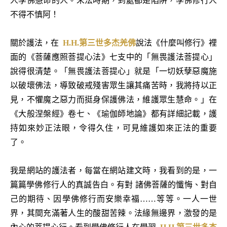
人學佛慧命的人。末法時期，到處都是陷阱，學佛修行人
不得不慎阿！
關於護法，在
H.H.第三世多杰羌佛
說法《什麼叫修行》裡
面的《菩薩應照菩提心法》七支中的「無畏護法菩提心」
說得很清楚。「無畏護法菩提心」就是「一切妖孽惡魔施
以破壞佛法，導致破戒殘害眾生讓其痛苦時，我將持以正
見，不懼魔之惡力而挺身保護佛法，維護眾生慧命。」在
《大般涅槃經》卷七、《瑜伽師地論》都有詳細記載，護
持如來妙正法眼，令得久住，可見維護如來正法的重要
了。
我是網站的護法者，每當在網站建文時，我看到的是，一
篇篇學佛修行人的真誠告白。有對 諸佛菩薩的懺悔、對自
己的期待、因學佛修行而安樂幸福……等等。一人一世
界，其間充滿著人生的酸甜苦辣。法緣無邊界，激發的是