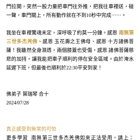
門拉開，突然一股力量把車門往外推，把我往車裡送，碰
一聲，車門關上，所有動作就在不到10秒中完成⋯⋯。
我坐在車裡驚魂未定，深呼吸了約莫一分鐘。感恩
南無第
三世多杰羌佛
、感恩 玉花壽之王佛母、感恩 十方諸佛菩
薩！我雖然全身濕透，兩個膝蓋也受傷，感恩 諸佛菩薩慈
悲的加持，讓我能把車子順利的停在安全區域。由於淹水
延遲下班，但最後也順利於22:30平安到家！
佛弟子 葉瑞琴 合十
2024/07/28
真正感受到無常的可怕
更多學習
南無第三世多杰羌佛如來正法受用，請上：