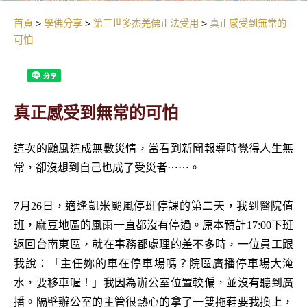
首頁
學佛分享
第三世多杰羌佛正法受用
真正感受到無常的
可怕
真正感受到無常的可怕
這次的颱風造成無數災情，當看到新聞報導時覺得人生無
常，卻沒想到自己也成了受災者⋯⋯。
7月26日，適逢凱米颱風停班停課的第二天，我到醫院值
班，麻豆地區的風雨一直都沒有停過。原本預計17:00下班
返回台南東區，就在事務都處理的差不多時，一位員工跟
我說：「主任妳的車在停車場嗎？院區廣播停車場大淹
水，要移車喔！」我因為辦公室位置較偏，並沒有聽到廣
播。隔壁辦公室的主管很熱心的拿了一雙拖鞋要我換上，