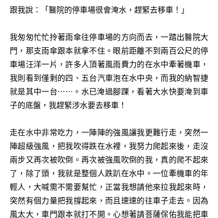
跟我說：「醫院的停車場很會淹水，趕緊去移車！」
我匆匆忙忙拎著雨傘往停車場的方向而去，一踏出醫院大
門，那支雨傘跟本就拿不住。眼前距離不到兩百公尺的停
車場汪洋一片，許多人頂著風雨費力的在水中牽著機車，
我則看到僅剩的四、五台汽車泡在水中央，而我的納智捷
就是其中一台⋯⋯。水已淹過腳踝，看著大水快要淹到車
子的底盤，我趕緊涉水要去移車！
走在水中非常吃力，一陣陣的強風讓我更難行走，突然一
陣超級強風，把我吹得跌在水裡，我努力爬起來後，走沒
兩步又再次被吹倒。再次被強風吹倒的我，真的爬不起來
了，除了頭，我就是整個人跌趴在水中。一位牽機車的年
輕人，大喊需不需要幫忙，正當我想請他來拉我起來時，
突然有個力量把我撐起來，而且速速的往車子走去。因為
風太大，車門跟本就打不開。心想著請菩薩保佑我能把車