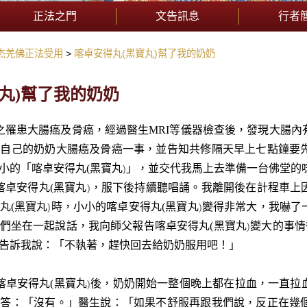
正法之門
文告訊息
行者
杰羌佛正法受用
喀卓安得丸(黑寶丸)幫了我的奶奶
丸)幫了我的奶奶
之罹患大腸癌及骨癌，經過醫生MRI等儀器檢查後，發現大腸
告自己的奶奶大腸癌及骨癌一事，並告知共修隔天早上七點鐘要
小的「
喀卓安得丸
(
黑寶丸
」，並交代我馬上去準備一台佛堂的
)
喀卓安得丸
(
黑寶丸
，服下後持續聽唱誦。我離開後在計程車上
)
丸
(
黑寶丸
時，小小的
喀卓安得丸
(
黑寶丸
變得非常大，我嚇了
)
)
們坐在一起說話，我向師父報告
喀卓安得丸
(
黑寶丸
變大的事情
)
告訴我說：「不執著，趕快回去給奶奶服用吧！」
喀卓安得丸
(
黑寶丸
後，奶奶開始一整個晚上都在拉血，一直拉
)
回答：「沒有。」醫生說：「如果不舒服再跟我們說，反正在幾