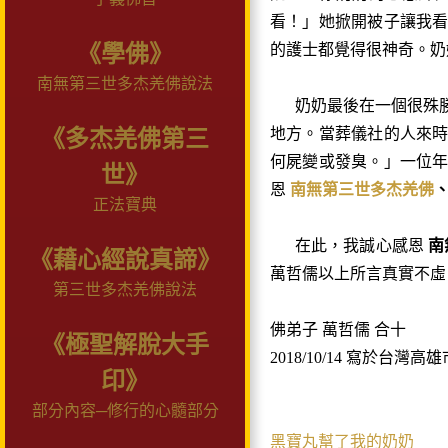
看！」她掀開被子讓我
《學佛》
的護士都覺得很神奇。奶
南無第三世多杰羌佛說法
奶奶最後在一個很殊勝
地方。當葬儀社的人來
《多杰羌佛第三
何屍變或發臭。」一位
世》
恩
南無第三世多杰羌佛
正法寶典
在此，我誠心感恩
南
《藉心經說真諦》
萬哲儒以上所言真實不虛
第三世多杰羌佛說法
佛弟子 萬哲儒 合十
《極聖解脫大手
2018/10/14 寫於台灣高雄
印》
部分內容─修行的心髓部分
黑寶丸幫了我的奶奶