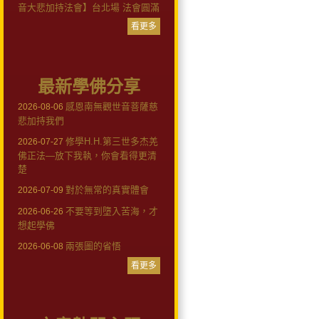
音大悲加持法會】台北場 法會圓滿
看更多
最新學佛分享
感恩南無觀世音菩薩慈
2026-08-06
悲加持我們
修學H.H.第三世多杰羌
2026-07-27
佛正法—放下我執，你會看得更清
楚
對於無常的真實體會
2026-07-09
不要等到墮入苦海，才
2026-06-26
想起學佛
兩張圖的省悟
2026-06-08
看更多