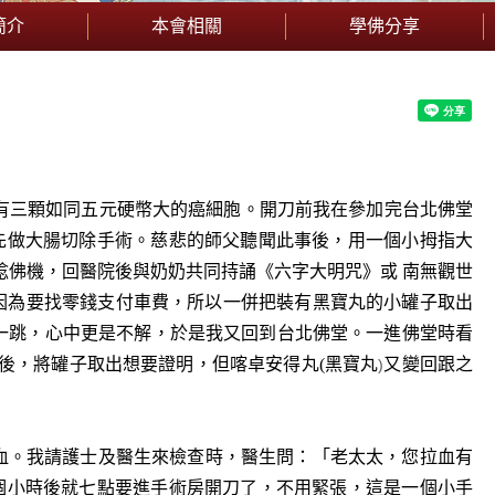
簡介
本會相關
學佛分享
內有三顆如同五元硬幣大的癌細胞。開刀前我在參加完台北佛堂
先做大腸切除手術。慈悲的師父聽聞此事後，用一個小拇指大
唸佛機，回醫院後與奶奶共同持誦《六字大明咒》或 南無觀世
因為要找零錢支付車費，所以一併把裝有黑寶丸的小罐子取出
一跳，心中更是不解，於是我又回到台北佛堂。一進佛堂時看
後，將罐子取出想要證明，但
喀卓安得丸
(
黑寶丸
又變回跟之
)
血。我請護士及醫生來檢查時，醫生問：「老太太，您拉血有
個小時後就七點要進手術房開刀了，不用緊張，這是一個小手