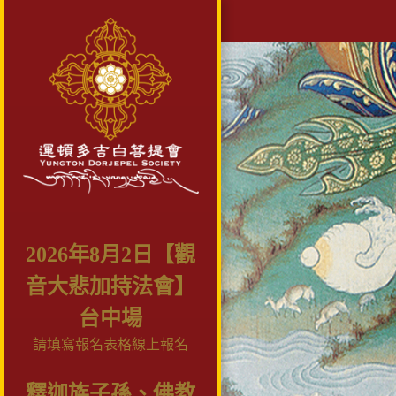
2026年8月2日【觀
音大悲加持法會】
台中場
請填寫報名表格線上報名
釋迦族子孫、佛教