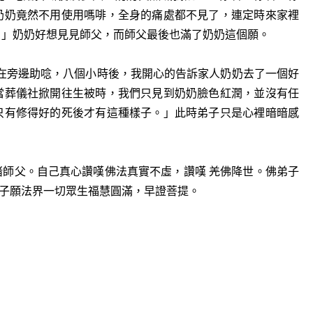
奶奶竟然不用使用嗎啡，全身的痛處都不見了，連定時來家裡
！」奶奶好想見見師父，而師父最後也滿了奶奶這個願。
旁邊助唸，八個小時後，我開心的告訴家人奶奶去了一個好
當葬儀社掀開往生被時，我們只見到奶奶臉色紅潤，並沒有任
只有修得好的死後才有這種樣子。」此時弟子只是心裡暗暗感
堵師父。自己真心讚嘆佛法真實不虛，讚嘆 羌佛降世。佛弟子
子願法界一切眾生福慧圓滿，早證菩提。