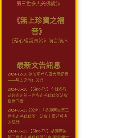
第三世多杰羌佛說法
《無上珍寶之福
音》
《藉心經說真諦》前言前序
最新文告訊息
參加聖考八風大陣紀實
2024-12-18
——昱宏宮闕仁波且
【Sino-TV】全球各界
2024-06-26
恭迎南無第三世多杰羌佛佛誕法會
舉世同慶
2024年「恭迎南無第三
2024-06-23
世多杰羌佛佛誕」法會上翟芒尊者
的講話
【Sino-TV】恭迎南無
2024-06-23
第三世多杰羌佛佛誕法會 聖典傳世