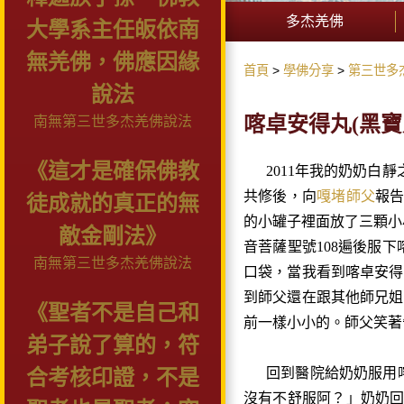
多杰羌佛
大學系主任皈依南
無羌佛，佛應因緣
首頁
學佛分享
第三世多
說法
喀卓安得丸(黑寶
南無第三世多杰羌佛說法
《這才是確保佛教
2011年我的奶奶白靜
共修後，向
嘎堵師父
報
徒成就的真正的無
的小罐子裡面放了三顆小
敵金剛法》
音菩薩聖號108遍後服下
南無第三世多杰羌佛說法
口袋，當我看到
喀卓安得
到師父還在跟其他師兄姐
《聖者不是自己和
前一樣小小的。師父笑著
弟子說了算的，符
回到醫院給奶奶服用
合考核印證，不是
沒有不舒服阿？」奶奶