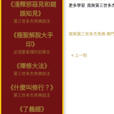
《淺釋邪惡見和錯
更多學習
南無第三世多
誤知見》
第三世多杰羌佛說法
南無第三世多杰羌佛
佛
《極聖解脫大手
印》
必須要看懂的前導文
上一則
《禪修大法》
第三世多杰羌佛說法
《什麼叫修行？》
第三世多杰羌佛說法
《了義經》