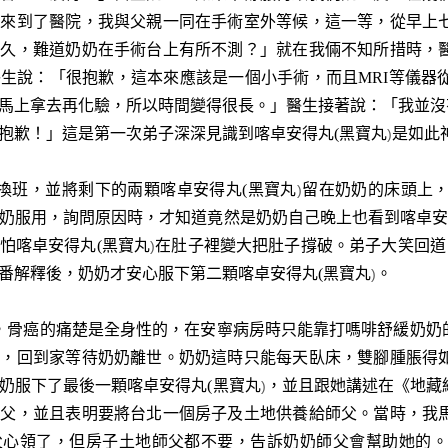
也來到了醫院，我與父親一同在手術室外等候，這一等，從早上
麼久，難道奶奶在手術台上有所不測？」就在我倆不知所措時，
生說：「很抱歉，這本來應該是一個小手術，而且MRI等儀器
馬上拿去再化驗，所以時間變得很長。」醫生接著說：「我並沒
抱歉！」這是第一次弟子深深見識到
喀卓安得丸
(
黑寶丸
是如此
)
班，並將剩下的兩顆
喀卓安得丸
(
黑寶丸
留在奶奶的床頭上
)
奶服用，詢問原因時，才知道竟然是奶奶自己晚上也看到
喀卓
怕
喀卓安得丸
(
黑寶丸
在肚子裡變大把肚子撐破。弟子大笑回道
)
番解釋後，奶奶才安心服下第二顆
喀卓安得丸
(
黑寶丸
。
)
骨癌的痛楚是全身性的，在安寧病房時只能靠打嗎啡舒緩奶奶的
下，回到家等待奶奶離世。奶奶這時只能每天臥床，雙腳腫脹得
奶服下了最後一顆
喀卓安得丸
(
黑寶丸
，並且跟她講述在《地藏
)
師父，並且表明要將台北一個房子及土地供養給師父。當時，我
父心領了，但房子土地師父都不要，告訴奶奶師父會幫助她的。