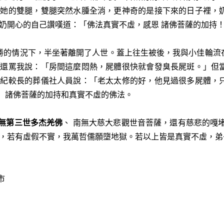
看她的雙腿，雙腿突然水腫全消，更神奇的是接下來的日子裡，
奶開心的自己讚嘆道：「佛法真實不虛，感恩 諸佛菩薩的加持
的情況下，半坐著離開了人世。蓋上往生被後，我與小佳輪流在
時還罵我說：「房間這麼悶熱，屍體很快就會發臭長屍斑。」但
年紀較長的葬儀社人員說：「老太太修的好，他見過很多屍體，
、
諸佛菩薩的加持和真實不虛的佛法。
無第三世多杰羌佛
、 南無大慈大悲觀世音菩薩，還有慈悲的嘎
，若有虛假不實，我萬哲儒願墮地獄。若以上皆是真實不虛，弟
市