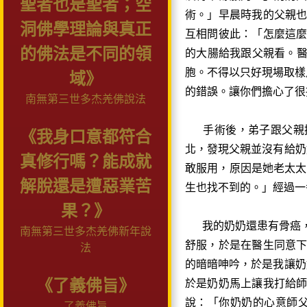
聖者也是聖者；空
術。」早晨時我的父親
洞佛學理論與真正
互相問彼此：「怎麼這
的佛法是不同的領
的大腸給我跟父親看。醫
胞。不得以只好現場取樣
域》
的錯誤。讓你們擔心了很
南無第三世多杰羌佛說法
手術後，弟子跟父親換
《我身口意都符合
北，發現父親並沒有給奶
真修行嗎？能成就
敢服用，原因是她老太太
解脫還是遭惡業苦
生也找不到的。」經過一
果？》
我的奶奶還患有骨癌，
南無第三世多杰羌佛新年說
舒服，於是在醫生同意
法
的暗暗呻吟，於是我讓奶
《了義佛旨》
於是奶奶馬上讓我打給
說：「你奶奶的心意師
了義佛旨