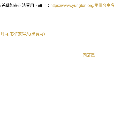
杰羌佛如來正法受用，請上：
https://www.yungton.org/
學佛分享
/
門丹丸
喀卓安得丸(黑寶丸)
回清單