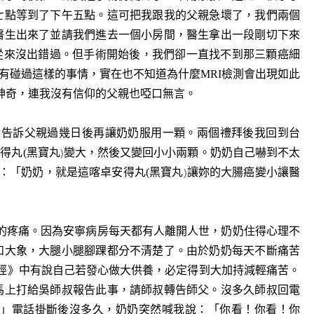
七點等到了下午五點。這可把我跟我的父親急壞了，我們兩個
醫生出來了並請我們進去一個小房間，醫生拿出一段剛切下來
從來沒出錯過。但手術開始後，我們卻一直找不到那三顆癌細
有碰過這樣的事情，實在也不知道為什麼MRI檢測會出現如此
神奇，連我沒有信仰的父親也啞口無言。
，告訴父親過幾日後再讓奶奶服用一顆。兩個禮拜後我回到台
安得丸
(
黑寶丸
變大，然後又變回小小兩顆。奶奶自己嚇到不太
)
：「奶奶，就是這
喀卓安得丸
(
黑寶丸
讓妳的大腸癌變小讓醫
)
疼痛。因為安寧病房每天都有人離開人世，奶奶住得心理不
如大象，大腿小腿腳踝都分不清楚了。由於奶奶每天不斷痛苦
經》中有說自己若發心做大供養，必定得到大加持減輕痛苦。
馬上打給吳師叔報告此事，請師叔轉告師父。沒多久師叔回電
」電話掛斷後沒多久，奶奶突然喊我說：「你看！你看！你