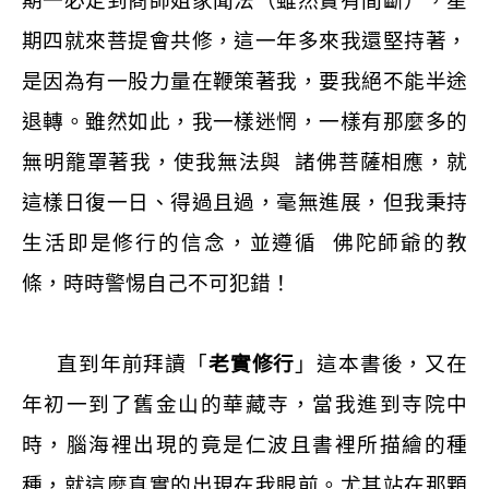
期一必定到商師姐家聞法（雖然實有間斷），星
期四就來菩提會共修，這一年多來我還堅持著，
是因為有一股力量在鞭策著我，要我絕不能半途
退轉。雖然如此，我一樣迷惘，一樣有那麼多的
無明籠罩著我，使我無法與
諸佛菩薩相應，就
這樣日復一日、得過且過，毫無進展，但我秉持
生活即是修行的信念，並遵循
佛陀師爺的教
條，時時警惕自己不可犯錯！
直到年前拜讀「
老實修行
」這本書後，又在
年初一到了舊金山的華藏寺，當我進到寺院中
時，腦海裡出現的竟是仁波且書裡所描繪的種
種，就這麼真實的出現在我眼前。尤其站在那顆