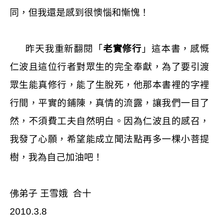
同，但我還是感到很懊惱和慚愧！
昨天我重新翻閱「
老實修行
」這本書，感慨
仁波且這位行者對眾生的完全奉獻，為了要引渡
眾生能真修行，能了生脫死，他那本書裡的字裡
行間，平實的鋪陳，真情的流露，讓我們一目了
然，不須費工夫自然明白。因為仁波且的感召，
我發了心願，希望能成立聞法點再多一棵小菩提
樹，我為自己加油吧！
佛
弟子 王雪娥
合十
2010.3.8