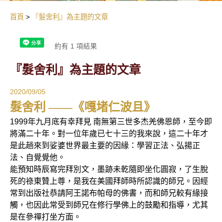
首頁
『髮舍利』為主題的文章
約有 1 項結果
『髮舍利』為主題的文章
2020/09/05
髮舍利 ——《嘎堵仁波且》
1999年九月底有幸拜見 南無第三世多杰羌佛恩師，至今即
將滿二十年。對一位年歲已七十三的我來說，這二十年才
是此趟來到娑婆世界最主要的因緣：學習正法、弘揚正
法、自覺覺他。
能預知時辰寫完拜別文，墨跡未乾隨即坐化圓寂，了生脫
死的祿東贊上尊，是我在美國拜師時所認識的師兄。因經
常到出版社恭請阿王諾布帕母的佛書，而和師兄較有緣接
觸，也因此常受到師兄在修行學佛上的鼓勵和指導，尤其
是在參禪打坐方面。