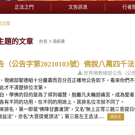
正法之門
文告訊息
行者
的文章
主題的文章
約有 3 項結果
（公告字第20210103號）佛說八萬四千
世界佛教總部公告（公告字
，現總部聖德組十分嚴肅而百分百正確地公告如下，看來你們不
此才不清楚排位次第。
白，學佛的目的是為了得到福慧，脫離凡夫輪迴痛苦，成為聖者
各有不同的功用，在不同的用途上，其排名位次就不同了。
來排名，第一即是“佛降甘露灌頂”，又名“無上正等三藐三菩提
益法”，亦名“大菩提覺頂法”；第三是左王丞法.....
詳全文