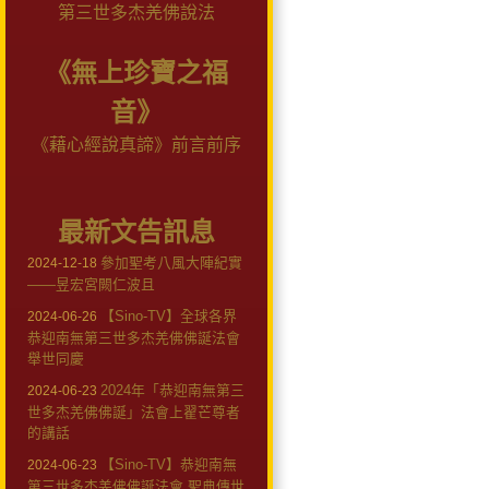
第三世多杰羌佛說法
《無上珍寶之福
音》
《藉心經說真諦》前言前序
最新文告訊息
參加聖考八風大陣紀實
2024-12-18
——昱宏宮闕仁波且
【Sino-TV】全球各界
2024-06-26
恭迎南無第三世多杰羌佛佛誕法會
舉世同慶
2024年「恭迎南無第三
2024-06-23
世多杰羌佛佛誕」法會上翟芒尊者
的講話
【Sino-TV】恭迎南無
2024-06-23
第三世多杰羌佛佛誕法會 聖典傳世