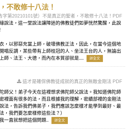
者，不敢修十八法！
字第20210101號）不是真正的聖者，不敢修十八法！PDF
緣說法，這一堂說法讓障迷的佛教徒們如夢恍然驚醒，此說
！
衣，以邪惡充當上師，破壞佛教正法，因此，在當今這個地
開唱反調，某些帶有上師桂冠的人、坐法王台的人，無論出
、法王、大德，而內在本質卻就是....
詳全文
這才是確保佛教徒成就的真正的無敵金剛法 PDF
陀師父！弟子今天在這裡想求佛陀師父說法。我知道佛陀師
密裡面有很多的法，而且根據我的理解，密續部裡的金剛法
說法，告訴我們佛弟子，我們應該怎麼樣才能學到最好、最
法，我們要怎麼樣修這些法？）
一直就想把這個問題..
詳全文