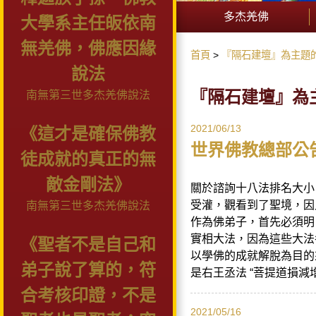
多杰羌佛
大學系主任皈依南
無羌佛，佛應因緣
首頁
『隔石建壇』為主題
說法
『隔石建壇』為
南無第三世多杰羌佛說法
2021/06/13
《這才是確保佛教
世界佛教總部公告
徒成就的真正的無
敵金剛法》
關於諮詢十八法排名大小
受灌，觀看到了聖境，因
南無第三世多杰羌佛說法
作為佛弟子，首先必須明
實相大法，因為這些大法
《聖者不是自己和
以學佛的成就解脫為目的
弟子說了算的，符
是右王丞法 “菩提道損減增
合考核印證，不是
2021/05/16