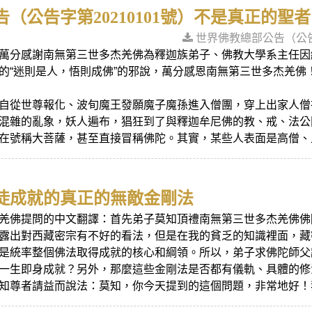
（公告字第20210101號）不是真正的聖
世界佛教總部公告（公告
萬分感謝南無第三世多杰羌佛為釋迦族弟子、佛教大學系主任因
的“迷則是人，悟則成佛”的邪說，萬分感恩南無第三世多杰羌佛
自從世尊報化、波旬魔王發願魔子魔孫進入僧團，穿上出家人僧
混雜的亂象，妖人遍布，猖狂到了與釋迦牟尼佛的教、戒、法公
在號稱大菩薩，甚至直接冒稱佛陀。其實，某些人表面是高僧、上師
徒成就的真正的無敵金剛法
羌佛提問的中文翻譯：首先弟子莫知頂禮南無第三世多杰羌佛佛
露出對西藏密宗有不好的看法，但是在我的貧乏的知識裡面，藏
是統率整個佛法取得成就的核心和綱領。所以，弟子求佛陀師父
一生即身成就？另外，那麼這些金剛法是否都有儀軌、具體的修
知尊者請益而說法：莫知，你今天提到的這個問題，非常地好！我