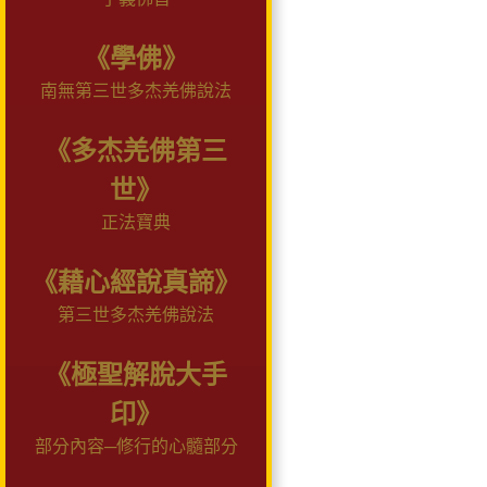
《學佛》
南無第三世多杰羌佛說法
《多杰羌佛第三
世》
正法寶典
《藉心經說真諦》
第三世多杰羌佛說法
《極聖解脫大手
印》
部分內容─修行的心髓部分