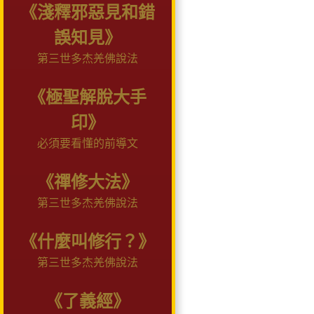
《淺釋邪惡見和錯
誤知見》
第三世多杰羌佛說法
《極聖解脫大手
印》
必須要看懂的前導文
《禪修大法》
第三世多杰羌佛說法
《什麼叫修行？》
第三世多杰羌佛說法
《了義經》