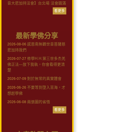
音大悲加持法會】台北場 法會圓滿
看更多
最新學佛分享
感恩南無觀世音菩薩慈
2026-08-06
悲加持我們
修學H.H.第三世多杰羌
2026-07-27
佛正法—放下我執，你會看得更清
楚
對於無常的真實體會
2026-07-09
不要等到墮入苦海，才
2026-06-26
想起學佛
兩張圖的省悟
2026-06-08
看更多