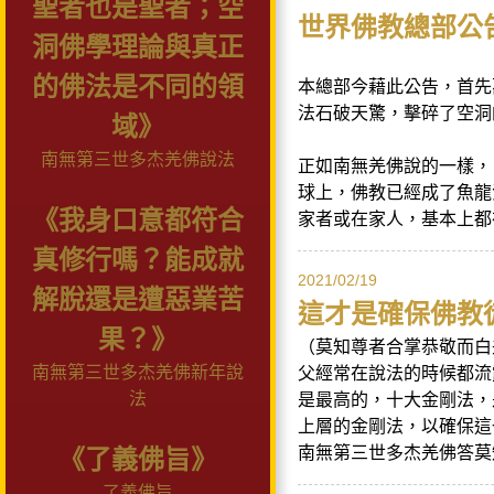
聖者也是聖者；空
世界佛教總部公告
洞佛學理論與真正
的佛法是不同的領
本總部今藉此公告，首先
法石破天驚，擊碎了空洞
域》
南無第三世多杰羌佛說法
正如南無羌佛說的一樣，
球上，佛教已經成了魚龍
《我身口意都符合
家者或在家人，基本上都
真修行嗎？能成就
2021/02/19
解脫還是遭惡業苦
這才是確保佛教
果？》
（莫知尊者合掌恭敬而白
南無第三世多杰羌佛新年說
父經常在說法的時候都流
法
是最高的，十大金剛法，
上層的金剛法，以確保這
南無第三世多杰羌佛答莫
《了義佛旨》
了義佛旨