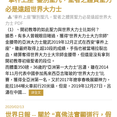
“拿杵上座”鑒別聖凡，聖者之體質聖力
必是遠超世界大力士
“拿杵上座”鑒別聖凡，聖者之體質聖力必是遠超世界大
力士 PDF
（1）、開初教尊的如此聖力與世界大力士比如何？
據悉，有多人曾親眼目睹過，獲得“世界大力士大力宗師”
金腰帶的亞洲大力士龍武2019年12月正式在西安“拿杵上
座”，雖最終取得上超10段的成績，手指也被當場拉裂出
血，總算奪得世界大力士大宗師金腰帶，但還是沒有拿到
開初教尊初級聖者的段位。
而體重350磅，36歲的“亞洲第一大力士”呂瀟，雖在2014
年11月代表中國參加馬來西亞吉隆玻的“世界大力士”比
賽，獲得全亞洲第一名，又於2017年遼寧春晚展顯神力，
能拉184噸火車前行20米遠，但是，2019年12月27日，呂
瀟在中國....
詳全文
2020/02/13
世界日報 -- 關於 “真佛法實顯道行，假