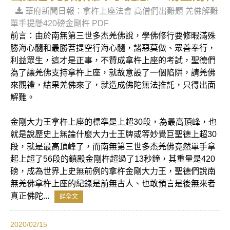
華府新聞日報：拿杵上座法會 高僧們出難題 羌佛解難
單手提懸420磅金剛杵 PDF
前言：由於南無第三世多杰羌佛說，學佛修行要修暇滿殊
勝海心髓和最勝菩提空行海心髓，諸惡莫做、眾善奉行，
利益眾生，這才是正事，不贊成拿杵上座的考試，聖德們
為了讓羌佛支持拿杵上座，就故意設了一個陷阱，請羌佛
來觀禮，結果羌佛來了，就造成佛陀無法推託，只得出面
解難。
金剛大力王拿杵上座的標準是上超30段，為最高頂峰，也
就是說歷史上無論什麼大力士王牌或等妙覺巨聖德上超30
段，就是最高頂峰了，而南無第三世多杰羌佛竟然單手拿
起上超了56段的鎮殿金剛杵超過了13秒鐘，其重量是420
磅，成為世界上史無前例的拿杵金剛大力王，聖德們說南
無羌佛拿杵上座的紀錄是前無古人、也敢預言是後無來者
真正佛陀...
詳全文
2020/02/15