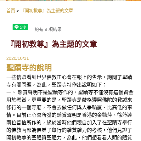
首頁
『開初教尊』為主題的文章
約有 9 項結果
『開初教尊』為主題的文章
2020/10/31
聖蹟寺的說明
一些信眾看到世界佛教正心會在報上的告示，詢問了聖蹟
寺有關問題，為此，聖蹟寺特作出說明如下：
一、 懸賞聲明不是聖蹟寺作的，聖蹟寺不僅沒有這個資金
用於懸賞，更重要的是，聖蹟寺是嚴格遵照佛陀的教誡來
修行的一個寺廟，不會去做任何與人爭輸贏、比高低的事
情。目前正心會所發的懸賞聲明是香港的金豔萍、徐蒞達
兩位善信所作的，緣於當時他們親自加入了在聖蹟寺舉行
的佛教內部為佛弟子舉行的體質體力的考核，他們見證了
開初教尊的聖體質聖體力，為此，他們想看看人類的體質