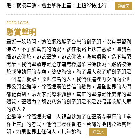
吧，就按年齡、體重拿杵上座，上超22段也行....
詳全文
2020/10/06
懸賞聲明
最近一段時間，這位網路騙子台灣的劉子朋，沒有學習到
佛法，不了解真實的情況，就在網路上妖言惑眾，還開直
播誹謗佛陀，誹謗聖德，誹謗佛法，滿嘴噴糞，造下無窮
黑業。我們聖蹟寺是遵守南無釋迦牟尼佛教誡、嚴格按佛
陀戒律執行的寺廟，慈悲為懷，為了讓大家了解劉子朋是
一個謊言騙眾，欺世盜名的人，我們在這裡再次面向全世
界公開金豔萍、徐蒞達兩位善信的懸賞，讓全世界的人們
都能看到，讓大家實際來體驗，真正的聖德是什麼樣的聖
體質、聖體力？胡說八道的劉子朋是不是說假話欺騙大眾
的妖人？
金艷萍、徐蒞達夫婦二人親自參加了在聖蹟寺舉行的「拿
杵上座」的考試，他們已經在香港、台灣等地刊登懸賞聲
明，如果世界上任何人，其年齡為....
詳全文