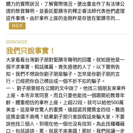
體力的實際狀況，了解實際情況，便出重金作了有法律公
證的懸賞聲明，並委託聖蹟寺的釋正睿法師代表他們處理
這件事情。由於拿杵上座的金剛杵是存放在聖蹟寺的....
詳全文
2020/10/25
我們只說事實！
大家看看台灣劉子朋對聖蹟寺聲明的回覆，就知道他是一
個不求事實、假話連篇、喪失道德的人了，以下實例告
知。我們不想說你劉子朋是騙子，怎奈是你劉子朋的言
行，已經把你自己標註成一個不折不扣的騙子。
一、 劉子朋曾經在公開的文中說了，他找三個朋友來拿杵
上座，本寺非常同意，而且只要他能找一個跟開初教尊年
齡、體重相仿的拿杵上座，上超22段，就可以給他500萬
美金。這是舉世驚人的重獎，遠超諾貝爾獎金四倍，難道
這獎金還不高嗎？結果劉子朋只會說假話來騙大家，不要
說他找三個人，到現在他一個也沒有找到，為此找種種藉
口，包括誹謗、罵，就是不來美國！那好，我們就讓一步