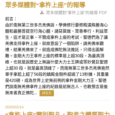
眾多媒體對“拿杵上座”的報導
眾多媒體對“拿杵上座”的報導 PDF
前言：
由於南無第三世多杰羌佛說，學佛修行要修暇滿殊勝海心
髓和最勝菩提空行海心髓，諸惡莫做、眾善奉行，利益眾
生，這才是正事，不贊成拿杵上座的考試，聖德們為了讓
羌佛支持拿杵上座，就故意設了一個陷阱，請羌佛來觀
禮，結果羌佛來了，就造成佛陀無法推託，只得出面解
難。金剛大力王拿杵上座的標準是上超30段，為最高頂
峰，也就是說歷史上無論什麼大力士王牌或等妙覺巨聖德
上超30 段，就是最高頂峰了，而南無第三世多杰羌佛竟然
單手拿起上超了56段的鎮殿金剛杵超過了13秒鐘，其重量
是420磅，成為世界上史無前例的拿杵金剛大力王，聖德
們說南無羌佛拿杵上座的紀錄是前無古人、也敢預言是後
無來者真正佛陀...
詳全文
2020/02/14