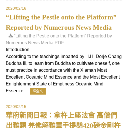
2020/02/16
“Lifting the Pestle onto the Platform”
Reported by Numerous News Media
“Lifting the Pestle onto the Platform” Reported by
Numerous News Media PDF
Introduction:
According to the teachings imparted by H.H. Dorje Chang
Buddha III, to learn from Buddha to cultivate oneself, one
must practice in accordance with the Xiaman Most
Excellent Oceanic Mind Essence and the Most Excellent
Enlightenment State of Emptiness Oceanic Mind
Essence...
詳全文
2020/02/15
華府新聞日報：拿杵上座法會 高僧們
出難題 羌佛解難單手提懸420磅金剛杵