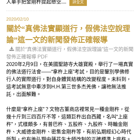
人單手把金剛杵提起懸空....
詳全文
2020/02/10
關於“真佛法實顯道行，假佛法空說理
論”這一文的新聞發佈正確報導
關於“真佛法實顯道行，假佛法空說理論”這一文的新聞
發佈正確報導 PDF
2020年2月9日，在美國聖跡寺大雄寶殿，舉行了一場真實
的佛法道行法會——“拿杵上座”考試，目的是鑒別學佛修
行人的實際道行，對自身體質結構的改變程度。未料到，
這考試無意中牽涉到H.H.第三世多杰羌佛，讓祂無法推
託，出面解難。
什麼是“拿杵上座”？文物古董商店裡常見一種金剛杵，從
幾十斤到三四百斤不等，這類巨杵出自西藏，名叫“上座
杵”，式樣頗多，有普巴杵、五股杵、九股杵、時輪金剛
杵、大威德金剛杵、密集金剛杵等，有前弘期經幻心時代
所製，也有後弘期由蓮花生大師改制的正確標準上座杵。