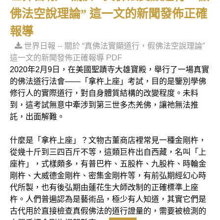
佛法空說理論” 這一文的新聞發佈正確
報導
世界日報 -- 關於 “真佛法實顯道行，假佛法空說理論”
這一文的新聞發佈正確報導 PDF
2020年2月9日，在美國聖蹟寺大雄寶殿，舉行了一場真實
的佛法道行法會——「拿杵上座」考試，目的是鑒別學佛
修行人的實際道行，對自身體質結構的改變程度。未料
到，這考試無意中牽涉到第三世多杰羌佛，讓祂無法推
託，出面解難。
什麼是「拿杵上座」？文物古董商店裡常見一種金剛杵，
從幾十斤到三四百斤不等，這類巨杵出自西藏，名叫「上
座杵」，式樣頗多，有普巴杵、五股杵、九股杵、時輪金
剛杵、大威德金剛杵、密集金剛杵等，有前弘期經幻心時
代所製，也有後弘期由蓮花生大師改制的正確標準上座
杵。人們普遍認為是藝術品，極少有人知道，其實它們是
古代用於直接檢查真假佛法的道行證量的，需要被檢測的