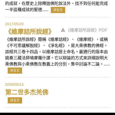
的成就，在歷史上除釋迦佛陀說法外，找不到任何能完成
一半這種成就的聖德......
詳全文
2017/05/20
《維摩詰所說經》PDF
《維摩詰所說經》
《維摩詰所說經》簡稱《維摩詰經》、《維摩經》，或稱
《不可思議解脫經》、《淨名經》，是大乘佛教的佛經。
該經共三卷十四品，以維摩詰居士命名。最通行的版本由
姚秦三藏法師鳩摩羅什譯。它以辯論的方式來詳細說明大
乘佛教與小乘佛教在教義上的分別，集中討論不二論。......
詳全文
2009/08/14
第二世多杰羌佛
詳全文