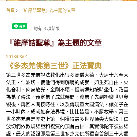
首頁
『維摩詰聖尊』為主題的文章
約有 3 項結果
『維摩詰聖尊』為主題的文章
2018/03/01
《多杰羌佛第三世》正法寶典
第三世多杰羌佛說法教化出很多高僧大德、大居士乃至大
法王、仁波切，使他們得到解脫的成就，如生死自由、火
化舍利、肉身放光、金剛不壞、提前通知按時坐化，乃至
為弟子傳法，預定弟子成就時間，渡弟子先到極樂世界參
觀後，再回人間按時往，以及傳現量大圓滿法，讓弟子在
一小時內，成就虹身法界境，比比皆是，不勝枚舉。第三
世多杰羌佛是歷史上第一個獲得最多世界頂尖大聖法王仁
波切們依教規認證和祝賀的頂首古佛，其實佛陀不須被認
證，最大的認證即是第三世多杰羌佛所獨自首創三十大類