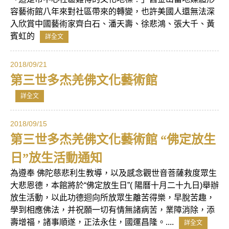
容藝術館八年來對社區帶來的轉變，也許美國人還無法深
入欣賞中國藝術家齊白石、潘天壽、徐悲鴻、張大千、黃
賓虹的
詳全文
2018/09/21
第三世多杰羌佛文化藝術館
詳全文
2018/09/15
第三世多杰羌佛文化藝術館 “佛定放生
日”放生活動通知
為遵奉 佛陀慈悲利生教導，以及感念觀世音菩薩救度眾生
大悲恩德，本館將於“佛定放生日”( 陽曆十月二十九日)舉辦
放生活動，以此功德迴向所放眾生離苦得樂，早脫苦趣，
學到相應佛法，并祝願一切有情無諸病苦，業障消除，添
壽增福，諸事順遂，正法永住，國運昌隆。....
詳全文