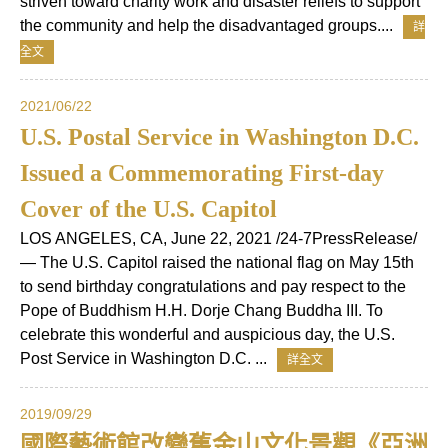
striven toward charity work and disaster reliefs to support
the community and help the disadvantaged groups....
詳
全文
2021/06/22
U.S. Postal Service in Washington D.C.
Issued a Commemorating First-day
Cover of the U.S. Capitol
LOS ANGELES, CA, June 22, 2021 /24-7PressRelease/
— The U.S. Capitol raised the national flag on May 15th
to send birthday congratulations and pay respect to the
Pope of Buddhism H.H. Dorje Chang Buddha III. To
celebrate this wonderful and auspicious day, the U.S.
Post Service in Washington D.C. ...
詳全文
2019/09/29
國際藝術館改變舊金山文化景觀《亞洲