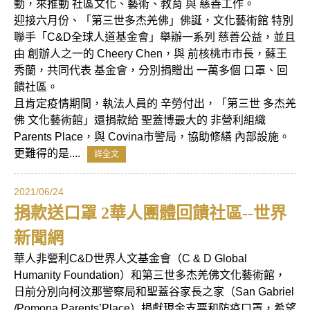
動，來推動 社區文化、藝術、教育 與 慈善工作。
迎接六月份、「第三世多杰羌佛」佛誕，文化藝術館 特別
聯手「C&D全球人道基金會」舉辦一系列 慈善公益，並且
由 創辦人之一的 Cheery Chen，與 前核桃市市長，蘇王
秀蘭，共同代表 基金會，分別捐贈出 一萬多個 口罩、回
饋社區。
且肯定疫情期間，執法人員的 辛勞付出，「第三世 多杰羌
佛 文化藝術館」還捐款給 聖蓋博最大的 非營利組織
Parents Place，與 Covina市警局，協助修繕 內部設施。
更難得的是....
詳全文
2021/06/24
捐款送口罩 2華人團體回饋社區--世界
新聞網
華人非營利C&D世界人文基金會（C & D Global
Humanity Foundation）和第三世多杰羌佛文化藝術館，
日前分別向柯汶那警察局和聖蓋谷家長之家（San Gabriel
/Pomona Parents’Place）捐獻現金支票和防疫口罩，希望