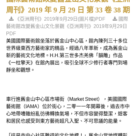
周刊》2019 年 9 月 29 日 第 33 卷 38 期
《亞洲周刊》2019年9月29日(圖片檔)PDF
國際
藝術館改變舊金山文化景觀《亞洲周刊》2019年9月29日
PDF
美國國際藝術館坐落於舊金山中心區，館內陳列三十多位
世界級東西方藝術家的精品，經過八年革新，成為舊金山
新的藝術文化地標。H.H.第三世多杰羌佛「韻雕」作品
《一柱擎天》在館內展出，吸引全球不少修行者專門到場
靜坐和觀想。
車行進舊金山中心區市場街（Market Street），美國國際
藝術館（IAMA）位於街心，二零一一年開幕後，過去市中
心地帶嘈雜紛亂彷彿轉換氣場，不但市容變得整潔，遊客
和居民也感受到東方藝術超凡入聖、不可思議的能量。
「這是市中心社區難得的文化地標！」舊金山當地媒體形