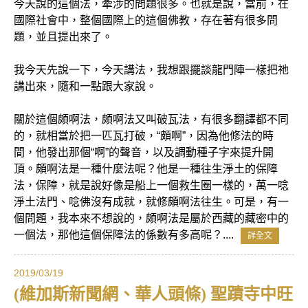
今天說的這個法，牽涉的問題很多。也就是說，當前，在
國際社會中，整個國際上的這個佛教，存在著有很多問
題，並且提出來了。
我今天先說一下，今天講法，我想跟擺談龍門陣一樣把祂
講出來，隨和一點跟大家說。
關於這個頗啊法，頗啊法又叫破瓦法，有很多翻譯都不同
的，就相當於把一匹瓦打破，“頗啊”，因為他修法的時
間，他發出那個“啊”的聲音，以及調動種子字來提升開
頂。頗啊法是一種什麼法呢？他是一種往生淨土的保障
法，保障，就是說好像是船上一個救生圈一樣的，萬一唸
淨土法門、唸佛沒有成就，就修頗啊法往生。可是，有一
個問題，我本來不想說的，頗啊法是屬於西藏的藏密中的
一個法，那他這個保障法的係數有多高呢？....
詳全文
2019/03/19
(維加斯新聞網、華人頭條) 聖蹟寺中旺