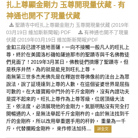
扎上尊顯金剛力 玉尊開現量伏藏 - 有
神通也開不了現量伏藏
聖蹟寺中旺扎上尊顯金剛力 玉尊開現量伏藏 (2019年
03月19日 維加斯新聞報) PDF
有神通也開不了現量
伏藏 (2019年03月19日 維加斯新聞報)PDF
金釦三段已證不退地菩薩，一向不接觸一般凡人的旺扎上
尊，終於在美國洛杉磯帕薩迪那市的聖蹟寺與千名佛教徒
們見面了！2019年3月某日，佛教徒們擠爆了聖蹟寺，但
是秩序井然，為的就是能見到旺扎上尊 。
南無第三世多杰羌佛先是在釋迦世尊佛像前的法台上為眾
說法，說了証境達到上尊的人數，在這個娑婆世界是屈指
可數的。在大雄寶殿中門外的千斤金剛杵，沒有內證功夫
是提不起來的。旺扎上尊作為上尊等級，位居頂級大法
王，依法度，必須展現他的金剛力。氣脈明點沒有完全打
開暢通的人，是無法舉起千斤金剛杵的。由於無法找到千
斤的金剛杵，所以改用舉重選手用的杆鈴， 重量為一千
斤，代替攔殿金剛杵， 來作修法加持....
詳全文