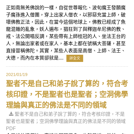
正如南無羌佛說的一樣，自從世尊報化、波旬魔王發願魔
子魔孫進入僧團，穿上出家人僧衣，以邪惡充當上師，破
壞佛教正法，因此，在當今這個地球上，佛教已經成了魚
龍混雜的亂象，妖人遍布，猖狂到了與釋迦牟尼佛的教、
戒、法公開唱反調，某些帶有上師桂冠的人、坐法王台的
人，無論出家者或在家人，基本上都在號稱大菩薩，甚至
直接冒稱佛陀。其實，某些人表面是高僧、上師、法王、
大德，而內在本質卻就是....
詳全文
2021/01/19
聖者不是自己和弟子說了算的，符合考
核印證，不是聖者也是聖者；空洞佛學
理論與真正的佛法是不同的領域
聖者不是自己和弟子說了算的，符合考核印證，不是
聖者也是聖者；空洞佛學理論與真正的佛法是不同的領域
PDF