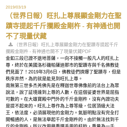
2019/03/19
（世界日報）旺扎上尊展顯金剛力在聖
蹟寺提起千斤攔殿金剛杵 - 有神通也開
不了現量伏藏
（世界日報）旺扎上尊展顯金剛力在聖蹟寺提起千斤
攔殿金剛杵 - 有神通也開不了現量伏藏PDF
金釦三段已證不退地菩薩，一向不接觸一般凡人的旺扎上
尊，終於在美國洛杉磯帕薩迪那市的聖蹟寺與千名佛教徒
們見面了！2019年3月6日，佛教徒們擠爆了聖蹟寺，但是
秩序井然，為的就是能見到旺扎上尊。
南無第三世多杰羌佛先是在釋迦世尊佛像前的法台上為眾
說法，說了証境達到上尊的人數，在這個娑婆世界是屈指
可數的。在大雄寶殿中門外的千斤金剛杵，沒有內證功夫
是提不起來的。旺扎上尊作為上尊等級，位居頂級大法
王，依法度，必須展現他的金剛力。氣脈明點沒有完全打
開暢通的人，是無法舉起千斤金剛杵的。由於無法找到千
斤的金剛杵，所以改用舉重選手用的杆鈴，重量為一千