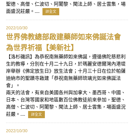
聖德、高僧、仁波切、阿闍黎、聞法上師、居士雲集，場
面盛況莊嚴。....
詳全文
2022/10/30
世界佛教總部啟建藥師如來佛誕法會
為世界祈福【美新社】
【洛杉磯訊】為恭祝南無藥師如來佛誕，遵循佛陀慈悲利
生的教導，分別在十月二十九日，於瑪麗安德爾灣內港堤
岸舉辦《佛定放生日》放生法會；十月三十日在位於帕薩
迪納市的聖蹟寺啟建「恭祝南無藥師琉璃光如來佛誕法
會」。
兩天的法會，有來自美國各州與加拿大、墨西哥、中國、
日本、台灣等國家和地區數百位佛教徒前來參加，聖德、
高僧、仁波切、阿闍黎、聞法上師、居士雲集，場面盛況
莊嚴。....
詳全文
2022/10/30