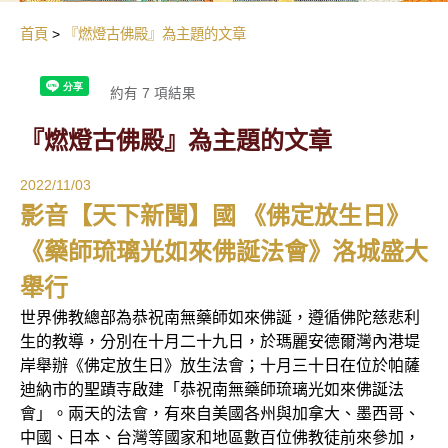
首頁
『燃燈古佛殿』為主題的文章
約有 7 項結果
『燃燈古佛殿』為主題的文章
2022/11/03
影音【天下新聞】國 《佛定放生日》
《藥師琉璃光如來佛誕法會》洛城盛大
舉行
世界佛教總部為恭祝南無藥師如來佛誕，遵循佛陀慈悲利
生的教導，分別在十月二十九日，於瑪麗安德爾灣內港堤
岸舉辦《佛定放生日》放生法會；十月三十日在位於帕薩
迪納市的聖蹟寺啟建「恭祝南無藥師琉璃光如來佛誕法
會」。兩天的法會，有來自美國各州與加拿大、墨西哥、
中國、日本、台灣等國家和地區數百位佛教徒前來參加，