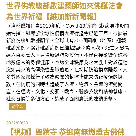
世界佛教總部啟建藥師如來佛誕法會
為世界祈福【維加斯新聞報】
（洛杉磯訊）自2019年底，Covid-19新型冠狀病毒肺炎開
始傳播，到爆發全球性疫情大流行迄今已近三年。根據最
新疫情統計數據顯示，全球共有201個國家（地區）通報
確診案例，累計確診病例已經超過6.2億人次，死亡人數高
達六百多萬人。這場新冠肺炎疫情，不僅直接影響全球各
地數億人的身體健康，也讓全球秩序為之大亂！對於這場
突如其來的高傳染性全球瘟疫，在初期防治摸索階段，大
多數國家都採行了較為嚴厲的封控措施來防止疫情的擴
散，在防疫的同時也造成了人流、物流、金流的流動閉
塞，在經濟、文化、交通、教育、醫療系統和精神健康、
社交習慣等多個方面，造成了面向廣泛的連鎖衝擊。....
詳全文
2022/09/23
【視頻】聖蹟寺 恭迎南無燃燈古佛佛