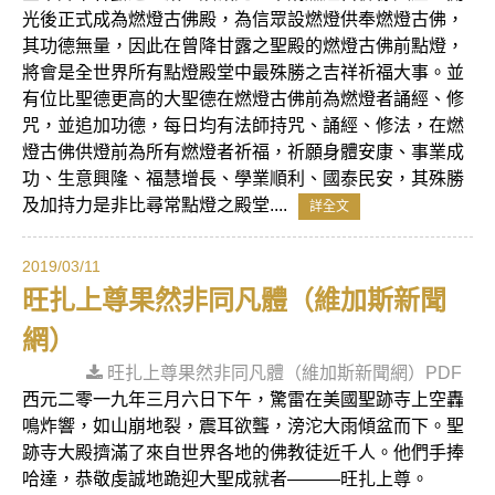
光後正式成為燃燈古佛殿，為信眾設燃燈供奉燃燈古佛，
其功德無量，因此在曾降甘露之聖殿的燃燈古佛前點燈，
將會是全世界所有點燈殿堂中最殊勝之吉祥祈福大事。並
有位比聖德更高的大聖德在燃燈古佛前為燃燈者誦經、修
咒，並追加功德，每日均有法師持咒、誦經、修法，在燃
燈古佛供燈前為所有燃燈者祈福，祈願身體安康、事業成
功、生意興隆、福慧增長、學業順利、國泰民安，其殊勝
及加持力是非比尋常點燈之殿堂....
詳全文
2019/03/11
旺扎上尊果然非同凡體（維加斯新聞
網）
旺扎上尊果然非同凡體（維加斯新聞網）PDF
西元二零一九年三月六日下午，驚雷在美國聖跡寺上空轟
鳴炸響，如山崩地裂，震耳欲聾，滂沱大雨傾盆而下。聖
跡寺大殿擠滿了來自世界各地的佛教徒近千人。他們手捧
哈達，恭敬虔誠地跪迎大聖成就者———旺扎上尊。