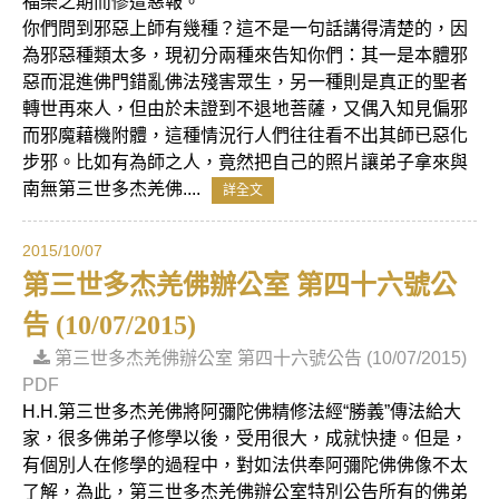
福樂之期而慘遭惡報。
你們問到邪惡上師有幾種？這不是一句話講得清楚的，因
為邪惡種類太多，現初分兩種來告知你們：其一是本體邪
惡而混進佛門錯亂佛法殘害眾生，另一種則是真正的聖者
轉世再來人，但由於未證到不退地菩薩，又偶入知見偏邪
而邪魔藉機附體，這種情況行人們往往看不出其師已惡化
步邪。比如有為師之人，竟然把自己的照片讓弟子拿來與
南無第三世多杰羌佛....
詳全文
2015/10/07
第三世多杰羌佛辦公室 第四十六號公
告 (10/07/2015)
第三世多杰羌佛辦公室 第四十六號公告 (10/07/2015)
PDF
H.H.第三世多杰羌佛將阿彌陀佛精修法經“勝義”傳法給大
家，很多佛弟子修學以後，受用很大，成就快捷。但是，
有個別人在修學的過程中，對如法供奉阿彌陀佛佛像不太
了解，為此，第三世多杰羌佛辦公室特別公告所有的佛弟