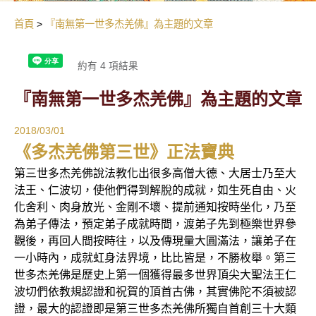
首頁
『南無第一世多杰羌佛』為主題的文章
約有 4 項結果
『南無第一世多杰羌佛』為主題的文章
2018/03/01
《多杰羌佛第三世》正法寶典
第三世多杰羌佛說法教化出很多高僧大德、大居士乃至大
法王、仁波切，使他們得到解脫的成就，如生死自由、火
化舍利、肉身放光、金剛不壞、提前通知按時坐化，乃至
為弟子傳法，預定弟子成就時間，渡弟子先到極樂世界參
觀後，再回人間按時往，以及傳現量大圓滿法，讓弟子在
一小時內，成就虹身法界境，比比皆是，不勝枚舉。第三
世多杰羌佛是歷史上第一個獲得最多世界頂尖大聖法王仁
波切們依教規認證和祝賀的頂首古佛，其實佛陀不須被認
證，最大的認證即是第三世多杰羌佛所獨自首創三十大類