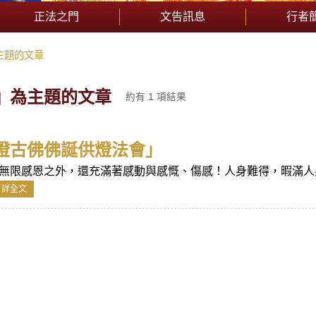
正法之門
文告訊息
行者
主題的文章
』為主題的文章
約有 1 項結果
燈古佛佛誕供燈法會」
無限感恩之外，還充滿著感動與感慨、傷感！人身難得，暇滿人
詳全文