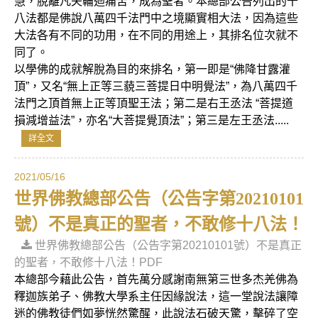
慧，脫離凡夫輪迴痛苦，成為聖者。本總部公告列出的十
八法都是佛說八萬四千法門中之境顯實相大法，因為這些
大法各有不同的功用，在不同的用途上，其排名位次就不
同了。
以學佛的成就解脫為目的來排名，第一即是“佛降甘露灌
頂”，又名“無上正等三藐三菩提日中明覺法”，為八萬四千
法門之頂首無上正等頂聖王法；第二是右王丞法 “菩提道
損減增益法”，亦名“大菩提覺頂法”；第三是左王丞法.....
詳全文
2021/05/16
世界佛教總部公告（公告字第20210101
號）不是真正的聖者，不敢修十八法！
世界佛教總部公告（公告字第20210101號）不是真正
的聖者，不敢修十八法！PDF
本總部今藉此公告，首先萬分感謝南無第三世多杰羌佛為
釋迦族弟子、佛教大學系主任因緣說法，這一堂說法讓障
迷的佛教徒們如夢恍然驚醒，此說法石破天驚，擊碎了空