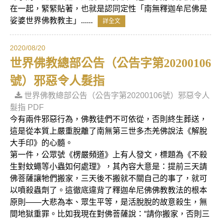
在一起，緊緊貼著，也就是認同定性「南無釋迦牟尼佛是
娑婆世界佛教教主」......
詳全文
2020/08/20
世界佛教總部公告（公告字第20200106
號）邪惡令人髮指
世界佛教總部公告（公告字第20200106號）邪惡令人
髮指 PDF
今有兩件邪惡行為，佛教徒們不可依從，否則終生葬送，
這是從本質上嚴重脫離了南無第三世多杰羌佛說法《解脫
大手印》的心髓。
第一件，公眾號《楞嚴頻道》上有人發文，標題為《不殺
生對蚊蠅等小蟲如何處理》，其內容大意是：提前三天請
佛菩薩讓牠們搬家，三天後不搬就不關自己的事了，就可
以噴殺蟲劑了。這徹底違背了釋迦牟尼佛佛教教法的根本
原則——大悲為本、眾生平等，是活脫脫的故意殺生，無
間地獄重罪。比如我現在對佛菩薩說：“請你搬家，否則三