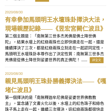
2020/08/30
有幸參加馬頭明王水壇珠卦擇決大法，
現場親歷記錄——《昱宏宮闕仁波且》
第二個主題是：「南無第三世多杰羌佛是佛土降世佛
陀」，結果水壇上的紅綠兩珠也立即快速走在一起，還是
連續擇決了三次，都是紅綠兩珠立刻走在一起認同定性，
馬頭明王水壇珠卦本尊作出了決定性質：南無第三世多杰
羌佛是從佛土降世到娑婆世界的真正佛陀！ ......
詳全文
2020/08/30
親見馬頭明王珠卦勝義擇決法——《嘎
堵仁波且》
第一個擇決的是「南無釋迦牟尼佛是娑婆世界佛教教
主」，當念誦了文書火化以後，水壇上的紅色珠子和綠色
珠子馬上走在一起，連續三次擇決，這紅綠兩珠都很快走