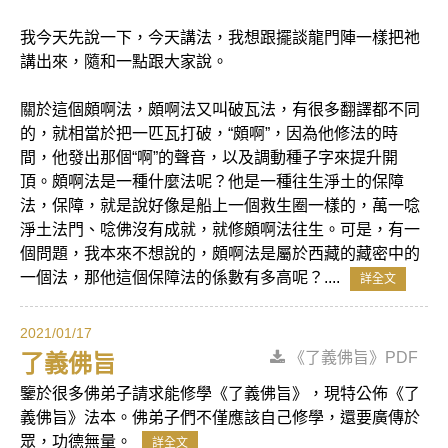
我今天先說一下，今天講法，我想跟擺談龍門陣一樣把祂
講出來，隨和一點跟大家說。
關於這個頗啊法，頗啊法又叫破瓦法，有很多翻譯都不同
的，就相當於把一匹瓦打破，“頗啊”，因為他修法的時
間，他發出那個“啊”的聲音，以及調動種子字來提升開
頂。頗啊法是一種什麼法呢？他是一種往生淨土的保障
法，保障，就是說好像是船上一個救生圈一樣的，萬一唸
淨土法門、唸佛沒有成就，就修頗啊法往生。可是，有一
個問題，我本來不想說的，頗啊法是屬於西藏的藏密中的
一個法，那他這個保障法的係數有多高呢？....
詳全文
2021/01/17
《了義佛旨》PDF
了義佛旨
鑒於很多佛弟子請求能修學《了義佛旨》，現特公佈《了
義佛旨》法本。佛弟子們不僅應該自己修學，還要廣傳於
眾，功德無量。
詳全文