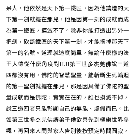
呆人，他依然是天下第一鐵匠，因為他鑄造的天
下第一劍就擺在那兒，他是因第一劍的成就而成
為第一鐵匠，摸滅不了。除非你能打造出另外一
把劍，砍斷鐵匠的天下第一劍，才能摘掉那天下
第一的名號。道理就這麼簡單，無論什麼樣的法
王大德從什麼角度對
H.H
第三世多杰羌佛
說三道
四都沒有用，佛陀的智慧聖量，能斬斷生死輪迴
的第一聖劍就擺在那兒，那是因具備了佛陀的聖
量成就而是佛陀，實實在在的，誰也摸滅不掉，
說三道四者只能彰顯自己的無能、虛假而已。比
如第三世多杰羌佛讓弟子侯欲善先到極樂世界參
觀，再回來人間與家人告別後按預定時間圓寂，