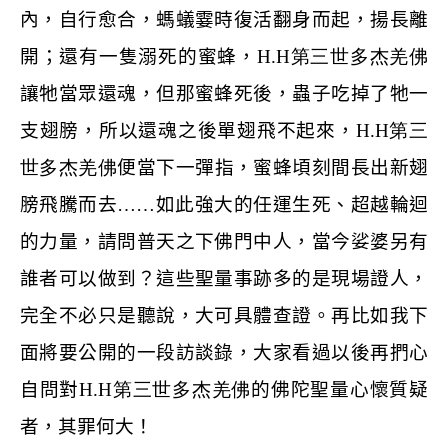
內，自行愈合，螞蟻霎時復活翻身而起，揚長離
開；還有一隻溺死的蜜蜂，
H.H
第三世多杰羌佛
讓牠當眾還魂，但那蜜蜂死後，蟲子吃掉了牠一
支翅膀，所以還魂之後單翅飛不起來，
H.H
第三
世多杰羌佛
便當下一彈指，蜜蜂頃刻間長出新翅
膀飛騰而去……如此強大的任運生死、超越輪迴
的力量，請問普天之下佛門中人，當今娑婆另有
誰者可以做到？這些聖量事跡多的是現場證人，
完全不必只是聽說，大可具體查證。再比如我下
面將要公開的一段訪談錄，大家看過以後再捫心
自問對
H.H
第三世多杰羌佛
的佛陀聖量心懷質疑
者，其罪何大！