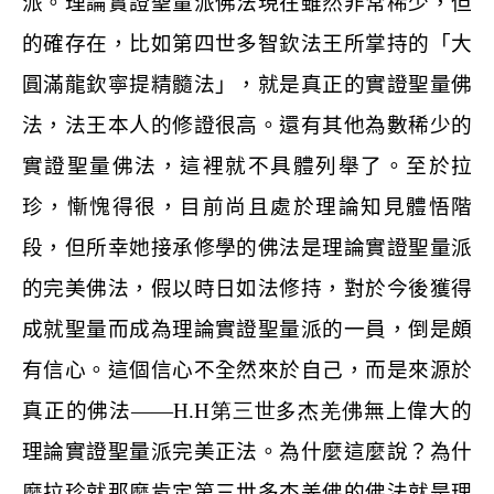
派。理論實證聖量派佛法現在雖然非常稀少，但
的確存在，比如第四世多智欽法王所掌持的「大
圓滿龍欽寧提精髓法」，就是真正的實證聖量佛
法，法王本人的修證很高。還有其他為數稀少的
實證聖量佛法，這裡就不具體列舉了。至於拉
珍，慚愧得很，目前尚且處於理論知見體悟階
段，但所幸她接承修學的佛法是理論實證聖量派
的完美佛法，假以時日如法修持，對於今後獲得
成就聖量而成為理論實證聖量派的一員，倒是頗
有信心。這個信心不全然來於自己，而是來源於
真正的佛法——
H.H
第三世多杰羌佛
無上偉大的
理論實證聖量派完美正法。為什麼這麼說？為什
麼拉珍就那麼肯定第三世多杰羌佛的佛法就是理