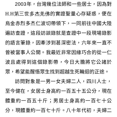
2003
年，台灣幾位法師和一些居士，因為對
H.H
第三世多杰羌佛
的實證聖量心存疑惑，便在
烏金赤烈多杰仁波切帶領下，一同前往中國大陸
遍訪查證，這段訪談錄就是查證中一段現場錄影
的語言筆錄，因牽涉到甚深密法，六年來一直不
曾被當事人公開。我最近非常因緣巧合的從一仁
波且處得到這個錄影帶，今日大膽將它公諸於
眾，希望能醒悟眾生找到超越生死輪迴的正途。
訪問對象是一男一女夫婦二人，四川人士，
至今健在，女居士身高約一百五十五公分，現在
體重約一百五十斤；男居士身高約一百七十公
分，現體重約一百七十斤。八十年代初，夫婦二