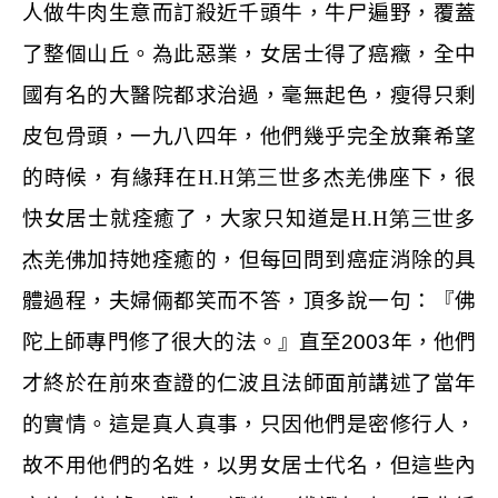
人做牛肉生意而訂殺近千頭牛，牛尸遍野，覆蓋
了整個山丘。為此惡業，女居士得了癌癥，全中
國有名的大醫院都求治過，毫無起色，瘦得只剩
皮包骨頭，一九八四年，他們幾乎完全放棄希望
的時候，有緣拜在
H.H
第三世多杰羌佛
座下，很
快女居士就痊癒了，大家只知道是
H.H
第三世多
杰羌佛
加持她痊癒的，但每回問到癌症消除的具
體過程，夫婦倆都笑而不答，頂多說一句：『佛
陀上師專門修了很大的法。』直至
2003
年，他們
才終於在前來查證的仁波且法師面前講述了當年
的實情。這是真人真事，只因他們是密修行人，
故不用他們的名姓，以男女居士代名，但這些內