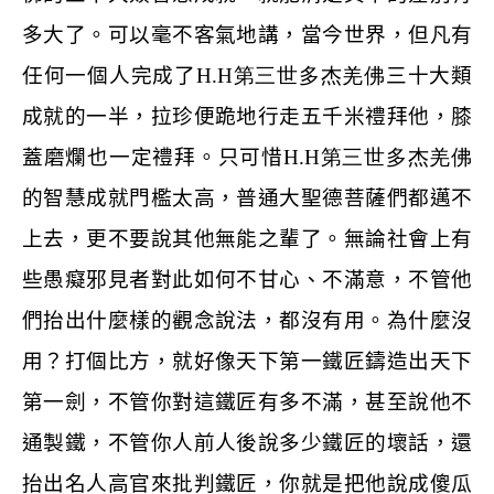
多大了。可以毫不客氣地講，當今世界，但凡有
任何一個人完成了
H.H
第三世多杰羌佛
三十大類
成就的一半，拉珍便跪地行走五千米禮拜他，膝
蓋磨爛也一定禮拜。只可惜
H.H
第三世多杰羌佛
的智慧成就門檻太高，普通大聖德菩薩們都邁不
上去，更不要說其他無能之輩了。無論社會上有
些愚癡邪見者對此如何不甘心、不滿意，不管他
們抬出什麼樣的觀念說法，都沒有用。為什麼沒
用？打個比方，就好像天下第一鐵匠鑄造出天下
第一劍，不管你對這鐵匠有多不滿，甚至說他不
通製鐵，不管你人前人後說多少鐵匠的壞話，還
抬出名人高官來批判鐵匠，你就是把他說成傻瓜