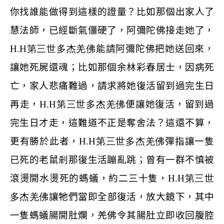
你找誰能做得到這樣的證量？比如那個出家人了
慧法師，已經斷氣僵硬了，阿彌陀佛接走她了，
H.H
第三世多杰羌佛
能請阿彌陀佛把她送回來，
讓她死屍還魂；比如那個余林彩春居士，因病死
亡，家人悲痛難過，請求將她復活留到過完生日
再走，
H.H
第三世多杰羌佛
便讓她復活，留到過
完生日才走，這難道不正是奪舍法？這還不算，
更有勝於此者，
H.H
第三世多杰羌佛
彈指讓一隻
已死的老鼠剎那復生活蹦亂跳；曾有一群不慎被
滾燙開水燙死的螞蟻，約二三十隻，
H.H
第三世
多杰羌佛
讓牠們當即全部復活，放大鏡下，其中
一隻螞蟻腸開肚爛，羌佛令其腸肚立即收回腹腔