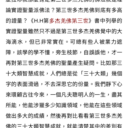
論實證聖量派佛法？第三世多杰羌佛到底有多高
的證量？《
H.H
第
多杰羌佛第三世
》書中列舉的
實證聖量雖然只不過是第三世多杰羌佛覺中的大
海滴水，但已非常實在。可總有些人被業力遮
障，該學的學不懂，旁生枝節，自誤誤他，才一
再對第三世多杰羌佛的聖量產生疑問。比如那三
十大類智慧成就，人們總是從「三十大類」幾個
字的表面滑過，不去深思它的份量。我們靜下心
來環顧古往今來，一個凡夫聰明人的一生，盡其
所能，他能涉獵多少知識領域，他能在這些領域
做出多大的成績，然後再對比看看第三世多杰羌
佛的三十大類智慧成就，就能清楚其中的差別有