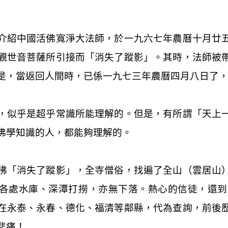
介紹中國活佛寬淨大法師，於一九六七年農曆十月廿
觀世音菩薩所引接而「消失了蹤影」。其時，法師被
是，當返回人間時，已係一九七三年農曆四月八日了
，似乎是超乎常識所能理解的。但是，有所謂「天上
佛學知識的人，都能夠理解的。
彿「消失了蹤影」，全寺僧俗，找遍了全山（雲居山
各處水庫、深潭打撈，亦無下落。熱心的信徒，還到
在永泰、永春、德化、福清等鄰縣，代為查詢，前後
悲痛！