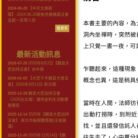
【中天北美新
2024-06-20
聞】-2024.06.20南無羌佛佛誕法會
呈獻一百零八供
本書主要的內容，為
看更多
洞內坐禪時，突然被
上只覺一晝一夜，可
最新活動訊息
2026年8月2日【觀音大
2026-07-20
乍聽起來，這種現象
悲加持法會】台中場
【大悲千手觀音大壇法
2026-02-05
概念也異，這是稍具
會】2026年4月12日 新北場
觀音大悲加持法會
2025-12-29
（2025台北場）護持金利生活動實
當時在人間，法師彷
施報告
出動打撈隊，到附近
2025年【觀音大悲加持
2025-12-14
法會】 新北市板樹體育館(法會圓
找，並且還發信託人
滿)
2025年12月14日【觀
2025-11-20
往生去了，心中萬分