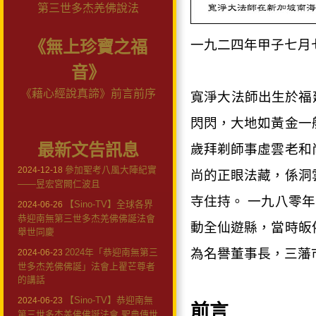
第三世多杰羌佛說法
一九二四年甲子七月
《無上珍寶之福
音》
《藉心經說真諦》前言前序
寬淨大法師出生於福
閃閃，大地如黃金一
最新文告訊息
歲拜剃師事虛雲老和
參加聖考八風大陣紀實
2024-12-18
尚的正眼法藏，係洞
——昱宏宮闕仁波且
寺住持。 一九八零
【Sino-TV】全球各界
2024-06-26
恭迎南無第三世多杰羌佛佛誕法會
動全仙遊縣，當時皈
舉世同慶
為名譽董事長，三藩
2024年「恭迎南無第三
2024-06-23
世多杰羌佛佛誕」法會上翟芒尊者
的講話
【Sino-TV】恭迎南無
2024-06-23
前言
第三世多杰羌佛佛誕法會 聖典傳世