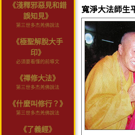
《淺釋邪惡見和錯
寬淨大法師生
誤知見》
第三世多杰羌佛說法
《極聖解脫大手
印》
必須要看懂的前導文
《禪修大法》
第三世多杰羌佛說法
《什麼叫修行？》
第三世多杰羌佛說法
《了義經》