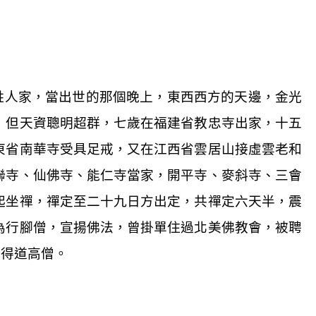
姓人家，當出世的那個晚上，東西西方的天邊，金光
，但天資聰明超群，七歲在福建省教忠寺出家，十五
東省南華寺受具足戒，又在江西省雲居山接虛雲老和
聯寺、仙佛寺、能仁寺當家，開平寺、麥斜寺、三會
起坐禪，禪定至二十九日方出定，共禪定六天半，震
為行腳僧，宣揚佛法，曾掛單住過北美佛教會，被聘
位得道高僧。