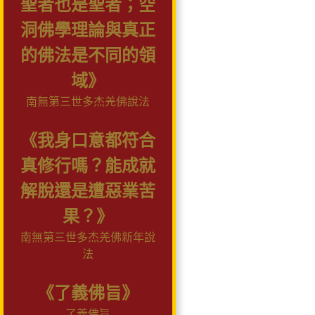
聖者也是聖者；空
洞佛學理論與真正
的佛法是不同的領
域》
南無第三世多杰羌佛說法
《我身口意都符合
真修行嗎？能成就
解脫還是遭惡業苦
果？》
南無第三世多杰羌佛新年說
法
《了義佛旨》
了義佛旨