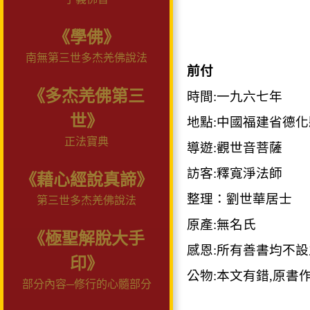
《學佛》
南無第三世多杰羌佛說法
前付
《多杰羌佛第三
時間
:
一九六七年
世》
地點
:
中國福建省德化
正法寶典
導遊
:
觀世音菩薩
訪客
:
釋寬淨法師
《藉心經說真諦》
整理：劉世華居士
第三世多杰羌佛說法
原產
:
無名氏
《極聖解脫大手
感恩
:
所有善書均不設
印》
公物
:
本文有錯
,
原書
部分內容─修行的心髓部分