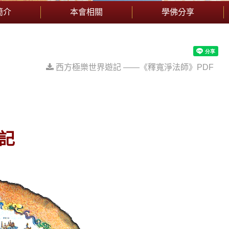
簡介
本會相關
學佛分享
西方極樂世界遊記 ——《釋寬淨法師》PDF
記