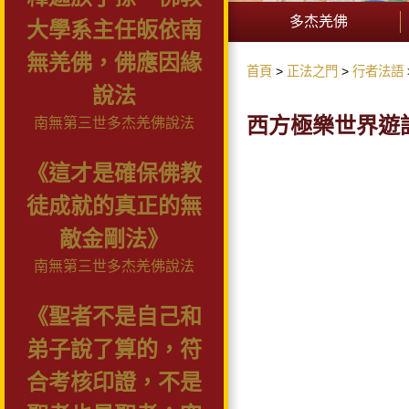
多杰羌佛
大學系主任皈依南
無羌佛，佛應因緣
首頁
正法之門
行者法語
說法
西方極樂世界遊
南無第三世多杰羌佛說法
《這才是確保佛教
徒成就的真正的無
敵金剛法》
南無第三世多杰羌佛說法
《聖者不是自己和
弟子說了算的，符
合考核印證，不是