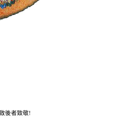
啟後者致敬
!