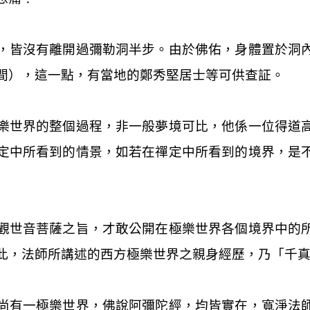
，皆沒有離開過彌勒洞半步。由於佛佑，身體置於洞
間），這一點，有當地的鄭秀堅居士等可供查証。
樂世界的整個過程，非一般夢境可比，他係一位得道
定中所看到的情景，如若在禪定中所看到的境界，是
觀世音菩薩之旨，才敢公開在極樂世界各個境界中的
此，法師所講述的西方極樂世界之親身經歷，乃「千
尚有一極樂世界，佛說阿彌陀經，均皆實在，寬淨法