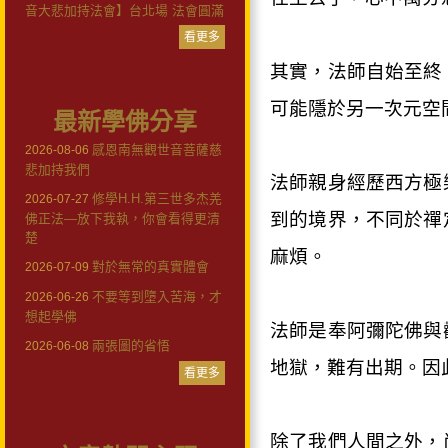
音大悲加持法會】台北場 法會圓滿
看更多
其實，法師自始至終
可能隱於另一次元空
最新學佛分享
感恩南無觀世音菩薩慈
2026-08-06
悲加持我們
法師親身經歷西方極
修學H.H.第三世多杰羌
2026-07-27
到的境界，不同於禪
佛正法—放下我執，你會看得更清
楚
麻煩。
對於無常的真實體會
2026-07-09
不要等到墮入苦海，才
2026-06-26
想起學佛
法師是奉阿彌陀佛與
兩張圖的省悟
2026-06-08
地獄，難有出期。因
看更多
除了我們人間之外，