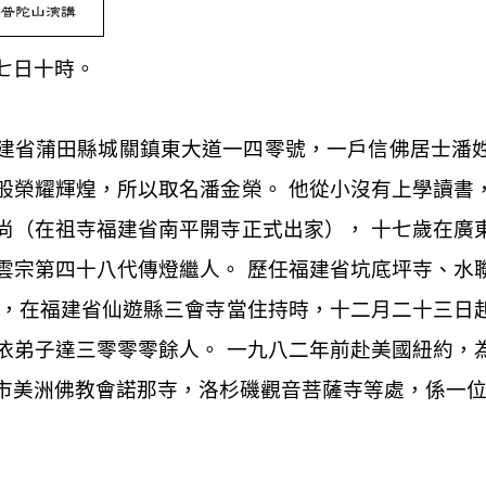
七日十時。
建省蒲田縣城關鎮東大道一四零號，一戶信佛居士潘
般榮耀輝煌，所以取名潘金榮。 他從小沒有上學讀書
尚（在祖寺福建省南平開寺正式出家）， 十七歲在廣
雲宗第四十八代傳燈繼人。 歷任福建省坑底坪寺、水
年，在福建省仙遊縣三會寺當住持時，十二月二十三日
依弟子達三零零零餘人。 一九八二年前赴美國紐約，
市美洲佛教會諾那寺，洛杉磯觀音菩薩寺等處，係一