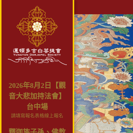
2026年8月2日【觀
音大悲加持法會】
台中場
請填寫報名表格線上報名
釋迦族子孫、佛教