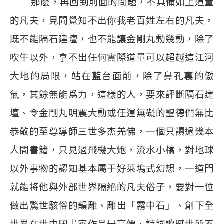
那麽，再回到前面的問題，不具備如上道量
的凡夫，見聞覺知不出你我老百姓左右的凡夫，
既不能隔石建壇，也不能讓金剛丸動幾動，除了
吹牛以外，拿不出任何實際道量可以超越這江河
大地的局限，站在藍台面前，除了鼻孔裏的傲
氣，其餘無能爲力，這樣的人，要來評斷隔石建
壇、令金剛丸明震大動或任運無礙的聖德們無比
恭敬的至尊導師三世多杰羌佛，一個只讀過幾本
人間書籍，只見過飛機大炮，流水小橋，對地球
以外事物的認知基本屬于好萊塢式幻想，一道門
就能将他與外部世界隔絕的凡夫俗子，要對一位
做出驚世駭俗的韻雕、雕出「霧中石」、創下全