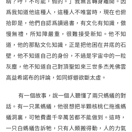
精？哼，不可能，假的。」我無言轉身離開。因
爲我知道他這種人，這種人不唯當時，現在也俯
拾即是，他們自認爲讀過書，有文化有知識，傲
慢無禮，所知障嚴重，很難接受新知。他不知
道，他的那點文化知識，正是把他困在井底的石
壁，他不知道自己的身份，不過是宇宙中的一粒
灰塵，他不知道自己對頂聖如來三世多杰羌佛雲
高益希諾布的評論，如同蜉蝣欲斷太虛。
有一個故事，說一個人聽懂了兩只螞蟻的對
話。有一只黑螞蟻，他很想把半顆核桃仁拖進螞
蟻洞裏，可牠費盡千辛萬苦都不能做到。這時，
一只白螞蟻告訴牠，只有人類搬得動，人的力氣