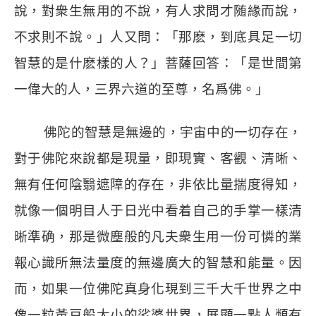
說，對衆生無用的不說，有人求問才随緣而說，
不求則不說。」人又問：「那麽，到底具足一切
智慧的是什麽樣的人？」菩薩回答：「是世間第
一偉大的人，三界六道的至尊，名爲佛。」
佛陀的智慧是無邊的，宇宙中的一切存在，
對于佛陀來說都是現量，即現實、客觀、清晰、
無有任何陰翳遮障的存在，非依比量揣度得知，
就像一個明目人于日光中看着自己的手掌一樣清
晰準确，那是微塵般的凡夫衆生用一份可憐的業
報心識所無法量度的無邊廣大的智慧和能量。因
而，如果一位佛陀真身化現到三千大千世界之中
像一粒黃豆般大小的娑婆世界，展顯一點人類有