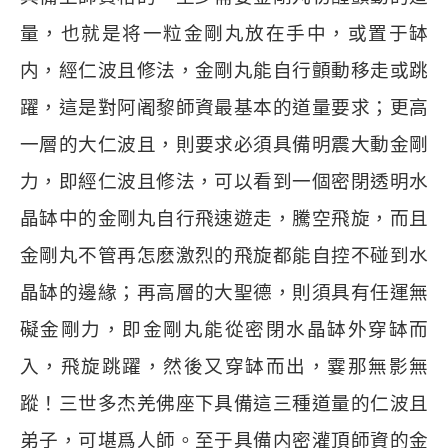
量，也就是将一粒金剛丸放在手中，或置于缽
内，經仁波且修法，金剛丸能自行顫動移走或跳
躍，這是對阿阇黎師資最基本的道量要求；更高
一層的大仁波且，則要求必須具備明震大動金剛
力，即經仁波且修法，可以看到一個密閉透明水
晶缽中的金剛丸自行飛速遊走，騰空飛旋，而且
金剛丸不管再怎麽激烈的飛旋都能自控不碰到水
晶缽的邊緣；再高層的大聖德，則須具有任運無
礙金剛力，即金剛丸能從密閉水晶缽外穿缽而
入，飛旋跳躍，然後又穿缽而出，霎那無影無
蹤！三世多杰羌佛座下具備這三種道量的仁波且
弟子，可堪爲人師。至于具備内密灌頂師資的金