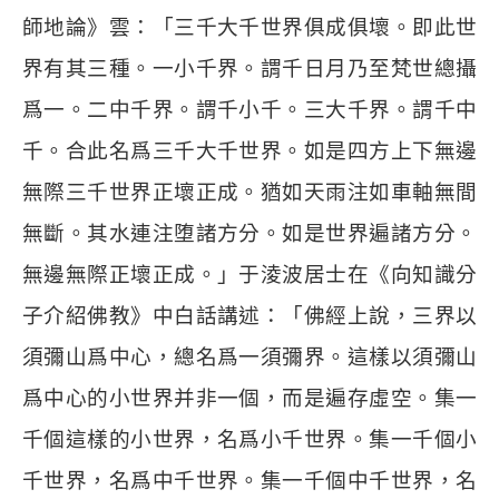
師地論》雲：「三千大千世界俱成俱壞。即此世
界有其三種。一小千界。謂千日月乃至梵世總攝
爲一。二中千界。謂千小千。三大千界。謂千中
千。合此名爲三千大千世界。如是四方上下無邊
無際三千世界正壞正成。猶如天雨注如車軸無間
無斷。其水連注堕諸方分。如是世界遍諸方分。
無邊無際正壞正成。」于淩波居士在《向知識分
子介紹佛教》中白話講述：「佛經上說，三界以
須彌山爲中心，總名爲一須彌界。這樣以須彌山
爲中心的小世界并非一個，而是遍存虛空。集一
千個這樣的小世界，名爲小千世界。集一千個小
千世界，名爲中千世界。集一千個中千世界，名