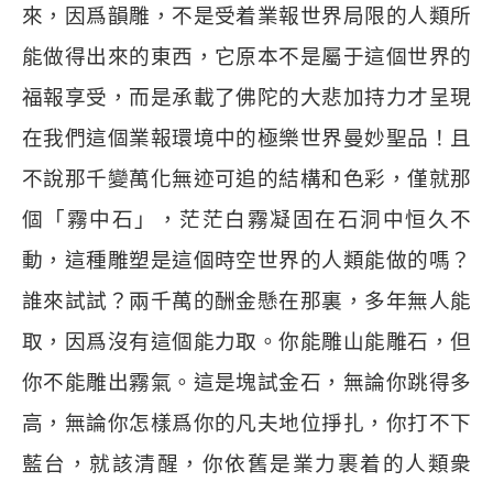
來，因爲韻雕，不是受着業報世界局限的人類所
能做得出來的東西，它原本不是屬于這個世界的
福報享受，而是承載了佛陀的大悲加持力才呈現
在我們這個業報環境中的極樂世界曼妙聖品！且
不說那千變萬化無迹可追的結構和色彩，僅就那
個「霧中石」，茫茫白霧凝固在石洞中恒久不
動，這種雕塑是這個時空世界的人類能做的嗎？
誰來試試？兩千萬的酬金懸在那裏，多年無人能
取，因爲沒有這個能力取。你能雕山能雕石，但
你不能雕出霧氣。這是塊試金石，無論你跳得多
高，無論你怎樣爲你的凡夫地位掙扎，你打不下
藍台，就該清醒，你依舊是業力裹着的人類衆