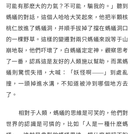
可能有那麽大的力氣？不可能，騙我的。」聽到
螞蟻的對話，這個人哈哈大笑起來，他把半顆核
桃仁放進了螞蟻洞，并順手拔掉了擋在螞蟻洞口
的一棵野草。這樣的變遷對兩只螞蟻來說等于山
崩地裂，他們吓壞了，白螞蟻定定神，觀察思考
了一番，認爲這是友好的人類施以幫助，而黑螞
蟻則驚慌失措，大喊：「妖怪啊
——
」到處亂
撞，一頭掉進水溝，不知道被沖到哪個地方去
了。
相對于人類，螞蟻的思維是可笑的，他們對
世界的認識是可憐的，比如「人是一種什麽螞