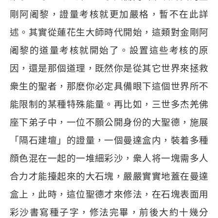
剛阿阇黎，證量考核就更加嚴格，暫不在此詳
述。其實從蓮花生大師時代開始，這類對金剛阿
阇黎的道量考核就開始了。設置這些考核的原
因，還是那個道理，既然你是從其它世界來拯救
衆生的聖者，那麽你必定具備眼下這個世界所不
能限制的某種特殊能量。再比如，三世多杰羌佛
座下弟子中，一位不願公開身份的大聖德，施展
「隔石建壇」的證量，一個曼達盒内，裝着多種
顔色混在一起的一堆細彩沙，衆人将一塊需多人
合力才能擡起來的大石塊，嚴嚴實實地蓋在曼達
盒上，此時，這位聖德才來修法，在石塊表面用
彩沙書寫種子字，修法完畢，前後大約十幾分