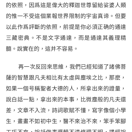
的依照，因爲這是偉大的釋迦世尊留給娑婆人類
的惟一不受這個業報世界限制的宇宙真谛。但要
以此作爲評斷的依照，前提是你必須正确的通達
三藏密典。不是文字通達，而是通達其義理精
髓。說實在的，這并不容易。
再一次反回來思維，我們已經知道了諸佛菩
薩的智慧跟凡夫相比有太虛與塵埃之比，那麽，
如果一個号稱聖者大德的人，所拿出來的證量，
說白話一點，拿出來的本事，比微塵般的凡夫還
差，文章不入流，詩詞歌賦不懂，寫字像個小學
生，畫畫不如初中生，醫不來治不來，笨手笨腳