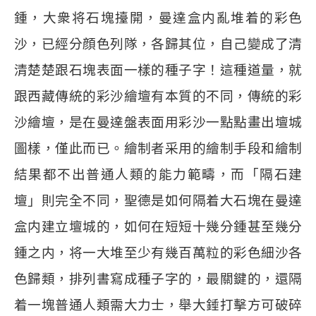
鍾，大衆将石塊擡開，曼達盒内亂堆着的彩色
沙，已經分顔色列隊，各歸其位，自己變成了清
清楚楚跟石塊表面一樣的種子字！這種道量，就
跟西藏傳統的彩沙繪壇有本質的不同，傳統的彩
沙繪壇，是在曼達盤表面用彩沙一點點畫出壇城
圖樣，僅此而已。繪制者采用的繪制手段和繪制
結果都不出普通人類的能力範疇，而「隔石建
壇」則完全不同，聖德是如何隔着大石塊在曼達
盒内建立壇城的，如何在短短十幾分鍾甚至幾分
鍾之内，将一大堆至少有幾百萬粒的彩色細沙各
色歸類，排列書寫成種子字的，最關鍵的，還隔
着一塊普通人類需大力士，舉大錘打擊方可破碎