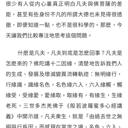
很少有人從内心裏真正明白凡夫與佛菩薩的差
距，甚至有些身份不凡的所謂大德也未見得很透
徹，即便知道一點，也不是很科學的。那麽，今
天讓我們比較專注地思考這個問題。
什麽是凡夫，凡夫到底是怎麽回事？凡夫是
怎麽來的？佛陀講十二因緣，清楚地告訴我們人
的生成、發展及壞滅變異流轉軌迹：無明緣行，
行緣識，識緣名色，名色緣六入，六入緣觸，觸
緣受，受緣愛，愛緣取，取緣有，有緣生，生緣
老死。三世多杰羌佛于《般若波羅蜜多心經講
義》中開示道，凡夫衆生，就是「由過去世之無
明與行爲因，而感現在當世之識、名色、六入、