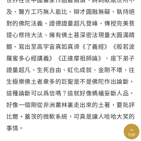
世界在世中國畫家作品最高價、詩詞歌賦世所不
及、醫方工巧無人能比、辯才圓融無礙、執持絕
對的佛陀法義、證德證量超凡登峰、傳授完美菩
提心修持大法、擁有佛土甚深密法現量大圓滿精
髓、寫出至高宇宙真如真谛《了義經》《般若波
羅蜜多心經講義》《正達摩祖師論》、座下弟子
證量超凡、生死自由、虹化成就、金剛不壞、往
生極樂佛土者衆多的巨聖是不是佛陀作出論斷，
這種論斷可以爲信嗎？這就好像螞蟻妄斷人品，
好像一個剛從非洲叢林裏走出來的土著，要批評
比爾
‧
蓋茨的微軟系統，可真是讓人哈哈大笑的
事情。
TOP