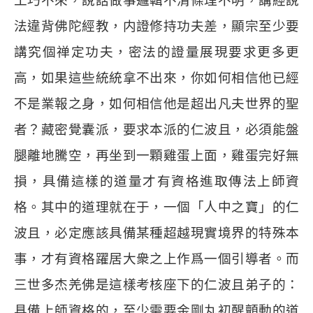
工巧不來，說話做事邏輯不清條理不明，講經說
法違背佛陀經教，内證修持功夫差，顯宗至少要
講究個禅定功夫，密法的證量展現要求更多更
高，如果這些統統拿不出來，你如何相信他已經
不是業報之身，如何相信他是超出凡夫世界的聖
者？藏密覺囊派，要求本派的仁波且，必須能盤
腿離地騰空，再坐到一顆雞蛋上面，雞蛋完好無
損，具備這樣的道量才有資格進取傳法上師資
格。其中的道理就在于，一個「人中之寶」的仁
波且，必定應該具備某種超越現實境界的特殊本
事，才有資格躍居大衆之上作爲一個引導者。而
三世多杰羌佛是這樣考核座下的仁波且弟子的：
具備上師資格的，至少需要金剛丸初醒顫動的道