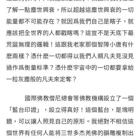
了解一點塵世興衰，所以超越這塵世興衰的一切
能量都不可能存在？就因爲我們自己是瞎子，就
應該把全世界的人都戳瞎嗎？這豈不是天底下最
荒誕無理的邏輯！這跟我老家那個智障小唐有什
麽兩樣？憑什麽一切都得以我們人類凡夫見沒見
過作爲衡量标準？憑什麽宇宙中的一切都要拿給
一粒灰塵般的凡夫來定奪？
國際佛教僧尼總會等佛教機構設立了一個
「藍台印證」，設立得真好！這個藍台，是塊明
鏡，可以讓人照見自己的原形。我絕對不相信這
個世界有任何人能将三世多杰羌佛的韻雕複制出