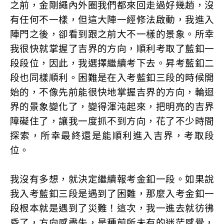
之前，金剛繩內外圈我們都來回走過好幾趟，沒
有任何不一樣，但這大陣一經修法啟動，我進入
陣門之後，卻看到跟之前大不一樣的景象。所幸
我很快就掌握了吉界的方向，順利考取了藍釦一
段段位，因此，我選擇繼續考下去。昇考藍釦二
段也同樣順利。困難是在入考藍釦三段的時候開
始的，不像先前能很快地掌握吉界的方向，輪迴
界的景象變化了，變得渾沌起來，把明亮的吉界
障礙住了，讓我一度抓不到方向，花了不少時間
探索，所幸最終還是能順利進入吉界，考取段
位。
我沒有多想，就決定繼續報考金釦一段。如果說
我入考藍釦三段是遇到了困難，那麼入考金釦一
段根本就是遇到了災難！這次，我一進去就彷彿
昏了，方向感盡失，是種前所未有的迷茫感覺，