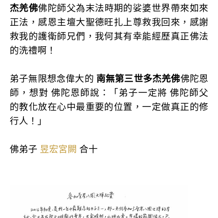
杰羌佛
佛陀師父為末法時期的娑婆世界帶來如來
正法，感恩主壇大聖德旺扎上尊救我回來，感謝
救我的護衛師兄們，我何其有幸能經歷真正佛法
的洗禮啊！
弟子無限想念偉大的
南無第三世多杰羌佛
佛陀恩
師，想對 佛陀恩師說：「弟子一定將 佛陀師父
的教化放在心中最重要的位置，一定做真正的修
行人！」
佛弟子
昱宏宮闕
合十