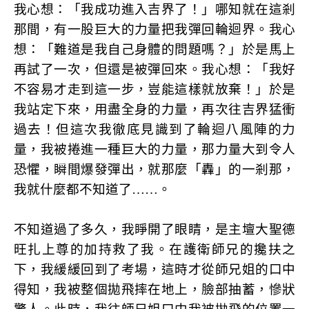
我心想：「我成功進入吉界了！」哪知就在這剎
那間，有一股巨大的力量把我彈回輪迴界。我心
想：「難道是我自己身體的問題嗎？」於是馬上
再試了一次，但還是被彈回來。我心想：「我好
不容易才走到這一步，豈能這樣就放棄！」於是
我站定下來，用盡全身的力量，再次往吉界猛衝
過去！但這次我徹底見識到了輪迴八風陣的力
量，我被捲進一種巨大的力量，那力量大到令人
恐懼，瞬間爆發彈出，就那麼「轟」的一剎那，
我就什麼都不知道了……。
不知道過了多久，我睜開了眼睛，是主壇大聖德
旺扎上尊的加持救了我。在護衛師兄的攙扶之
下，我緩緩回到了考場，這時才從師兄姐的口中
得知，我被整個拋飛摔在地上，臉部抽蓄，慘狀