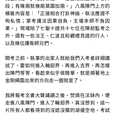
段；有幾兩就幾兩莫圖加兩。」八風陣門上方的
橫匾內容是：「正道相合打卦神諭，執法應證不
徇私情；掌考護法因果自負，主壇本師不負因
果。」現場除了七聖十證共十七位在陣前監考之
外，還有一些法王、仁波且和觀禮見證的行人，
以及幾位護衛師兄們。
開考之前，執事的出家人就給我們入考者詳細講
述了，要如何進入輪迴界、再進入吉界，再怎樣
出陣門等等，看起來似乎很簡單，就是順著地上
金剛繩圍出來的方向走一圈就是了。
我將報考文書大聲誦讀之後，焚燒在法缽內，便
走進八風陣門，進入了輪迴界。真沒想到，這一
片所有人都看得到的沒遮沒攔的湖邊空地，考試