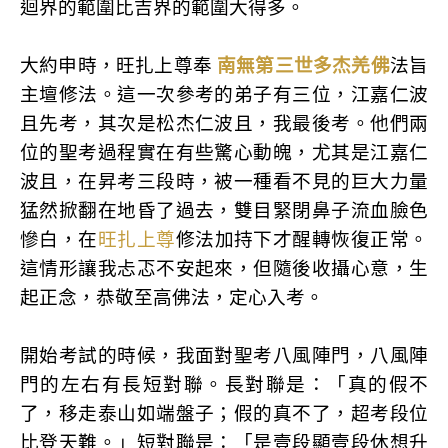
迴界的範圍比吉界的範圍大得多。
大約申時，旺扎上尊奉
南無第三世多杰羌佛
法旨
主壇修法。這一次參考的弟子有三位，江嘉仁波
且先考，其次是松杰仁波且，我最後考。他們兩
位的聖考過程實在有些驚心動魄，尤其是江嘉仁
波且，在昇考三段時，被一種看不見的巨大力量
猛然掀翻在地昏了過去，雙目緊閉鼻子流血臉色
慘白，在
旺扎上尊
修法加持下才醒轉恢復正常。
這情形讓我忐忑不安起來，但隨後收攝心意，生
起正念，恭敬至高佛法，定心入考。
開始考試的時候，我面對聖考八風陣門，八風陣
門的左右有長短對聯。長對聯是：「真的假不
了，移走泰山如端盤子；假的真不了，超考段位
比登天難。」短對聯是：「是壹段顯壹段休想升