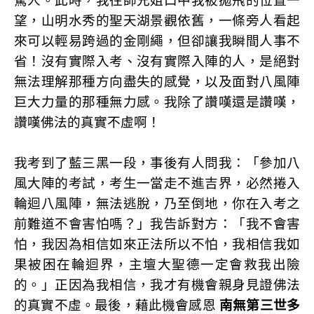
驚人。此時，我往師兄姐口中我被拋飛的位置一
望，山明水秀的聖天湖景觀依舊，一條旁人看起
來可以輕易跨過的金剛繩，但卻讓我瞬間人事不
省！沒有實際入考、沒有實際入陣的人，是絕對
無法理解那種方向盡失的感覺，以及面對八風陣
巨大力量的那種無力感。我除了讚嘆還是讚嘆，
讚嘆佛法的真實不虛啊！
我考到了藍三黑一段，事後有人問我：「參加八
風大陣的考試，考生一當走不進吉界，必然捲入
輪迴八風陣，無法逃脫，乃至倒地，你在入考之
前難道不會害怕嗎？」我告訴對方：「我不會害
怕，我因為相信如來正法所以不怕，我相信我如
果被困在輪迴界，主壇大聖德一定會救我出險
的。」正因為我相信，我才有機會親身見證佛法
的真實不虛。最後，藉此機會感恩
南無第三世多