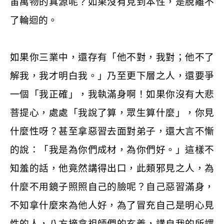
宙萬物的真源呢？如果沒有見到本性，是脫離不
了輪迴的。
如果你三業中，還存有「他不對，我對；他不了
解我，我才明白我。」乃至更下層之人，還要爭
一個「我正確」，我執滿身啊！如果你沒有大悲
菩提心，處處「我說了算，眾生算什麼」，你見
什麼性呀？甚至拿惡習去面對弟子，還大言不慚
的說：「我是為你們成材，為你們好。」這樣不
知羞的話，他竟然講得出口，此類邪見之人，為
什麼不用鏡子照照自己的臉呢？自己惡習滿身，
不知拿什麼來為他人好，為了冒充自己是明心見
性的人，八方摘拿祖師們的玄義，講自我的所謂