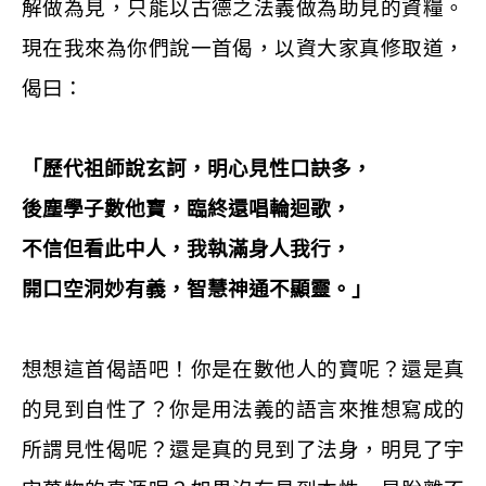
解做為見，只能以古德之法義做為助見的資糧。
現在我來為你們說一首偈，以資大家真修取道，
偈曰：
「歷代祖師說玄訶，明心見性口訣多，
後塵學子數他寶，臨終還唱輪迴歌，
不信但看此中人，我執滿身人我行，
開口空洞妙有義，智慧神通不顯靈。」
想想這首偈語吧！你是在數他人的寶呢？還是真
的見到自性了？你是用法義的語言來推想寫成的
所謂見性偈呢？還是真的見到了法身，明見了宇