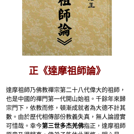
正《達摩祖師論》
達摩祖師乃佛教禪宗第二十八代偉大的祖師，
也是中國的禪門第一代開山始祖。千餘年來歸
宗門下，依教而修，頓漸成就者為大德不計其
數。由於歷代相傳部份教義失真，無人論證實
可惜哉。幸今
第三世多杰羌佛
指正，達摩祖師