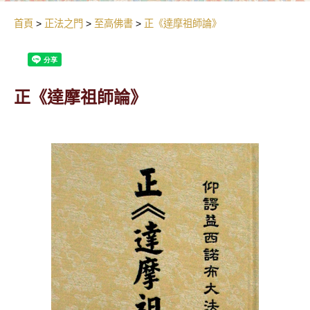
首頁
正法之門
至高佛書
正《達摩祖師論》
正《達摩祖師論》