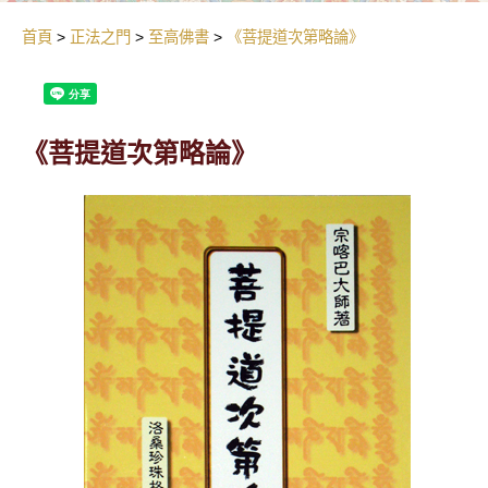
首頁
正法之門
至高佛書
《菩提道次第略論》
《菩提道次第略論》