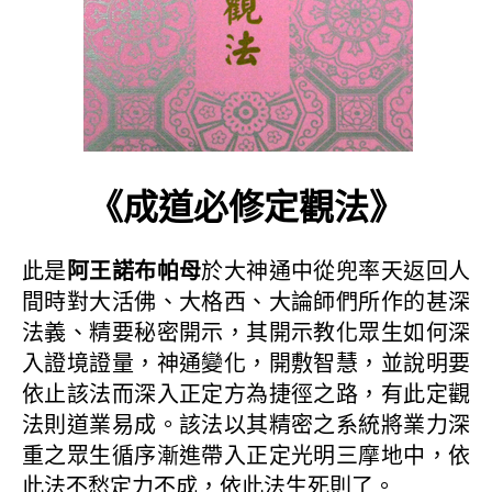
《成道必修定觀法》
此是
阿王諾布帕母
於大神通中從兜率天返回人
間時對大活佛、大格西、大論師們所作的甚深
法義、精要秘密開示，其開示教化眾生如何深
入證境證量，神通變化，開敷智慧，並說明要
依止該法而深入正定方為捷徑之路，有此定觀
法則道業易成。該法以其精密之系統將業力深
重之眾生循序漸進帶入正定光明三摩地中，依
此法不愁定力不成，依此法生死則了。