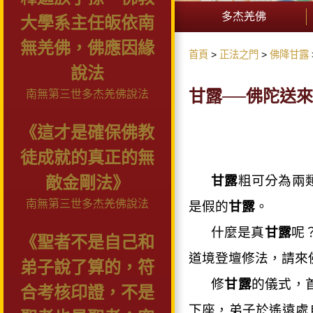
多杰羌佛
大學系主任皈依南
無羌佛，佛應因緣
首頁
正法之門
佛降甘露
說法
甘露──佛陀送
南無第三世多杰羌佛說法
《這才是確保佛教
徒成就的真正的無
甘露
粗可分為兩
敵金剛法》
南無第三世多杰羌佛說法
是假的
甘露
。
什麼是真
甘露
呢
《聖者不是自己和
道境登壇修法，請來
弟子說了算的，符
修
甘露
的儀式，
合考核印證，不是
下座，弟子於遙遠處