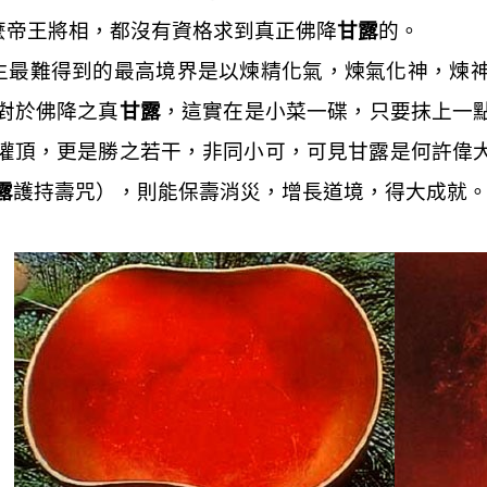
麼帝王將相，都沒有資格求到真正佛降
甘露
的。
生最難得到的最高境界是以煉精化氣，煉氣化神，煉
對於佛降之真
甘露
，這實在是小菜一碟，只要抹上一
灌頂，更是勝之若干，非同小可，可見甘露是何許偉
露
護持壽咒），則能保壽消災，增長道境，得大成就