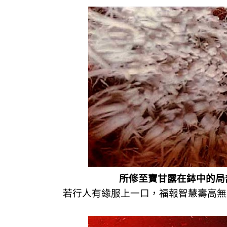
所修至寶甘露在鉢中的局
若行人有緣服上一口，福報智慧壽高無