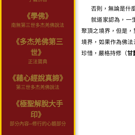
否則，無論是什
《學佛》
就道家認為，一
南無第三世多杰羌佛說法
聚頂之境界，但是，
《多杰羌佛第三
境界，如果作為佛法
世》
珍惜，嚴格持修（
甘
正法寶典
《藉心經說真諦》
第三世多杰羌佛說法
《極聖解脫大手
印》
部分內容─修行的心髓部分