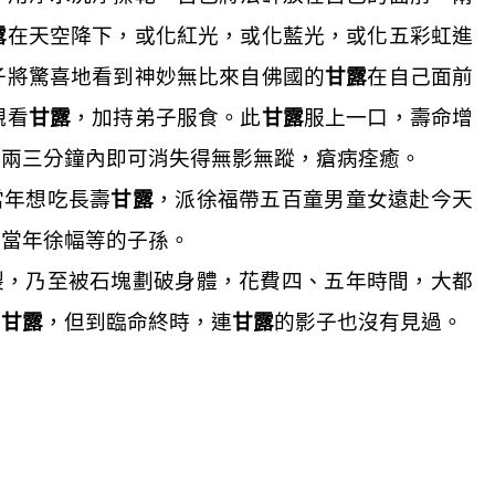
露
在天空降下，或化紅光，或化藍光，或化五彩虹進
子將驚喜地看到神妙無比來自佛國的
甘露
在自己面前
觀看
甘露
，加持弟子服食。此
甘露
服上一口，壽命增
，兩三分鐘內即可消失得無影無蹤，瘡病痊癒。
當年想吃長壽
甘露
，派徐福帶五百童男童女遠赴今天
是當年徐幅等的子孫。
裂，乃至被石塊劃破身體，花費四、五年時間，大都
得
甘露
，但到臨命終時，連
甘露
的影子也沒有見過。