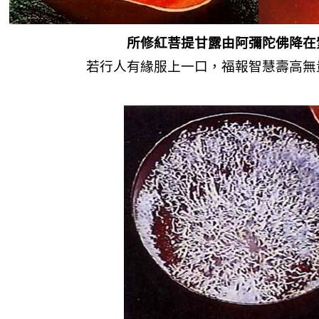
所修紅菩提甘露由阿彌陀佛降在
若行人有緣服上一口，福報智慧壽高無