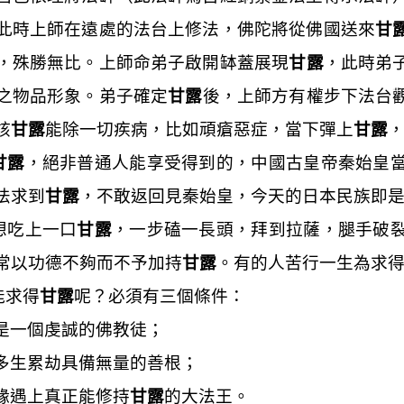
此時上師在遠處的法台上修法，佛陀將從佛國送來
甘
，殊勝無比。上師命弟子啟開缽蓋展現
甘露
，此時弟
之物品形象。弟子確定
甘露
後，上師方有權步下法台
該
甘露
能除一切疾病，比如頑瘡惡症，當下彈上
甘露
甘露
，絕非普通人能享受得到的，中國古皇帝秦始皇
法求到
甘露
，不敢返回見秦始皇，今天的日本民族即
想吃上一口
甘露
，一步磕一長頭，拜到拉薩，腿手破
常以功德不夠而不予加持
甘露
。有的人苦行一生為求
能求得
甘露
呢？必須有三個條件：
是一個虔誠的佛教徒；
多生累劫具備無量的善根；
緣遇上真正能修持
甘露
的大法王。