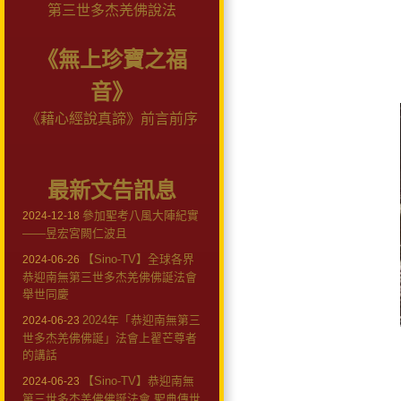
第三世多杰羌佛說法
《無上珍寶之福
音》
《藉心經說真諦》前言前序
最新文告訊息
參加聖考八風大陣紀實
2024-12-18
——昱宏宮闕仁波且
【Sino-TV】全球各界
2024-06-26
恭迎南無第三世多杰羌佛佛誕法會
舉世同慶
2024年「恭迎南無第三
2024-06-23
世多杰羌佛佛誕」法會上翟芒尊者
的講話
【Sino-TV】恭迎南無
2024-06-23
第三世多杰羌佛佛誕法會 聖典傳世