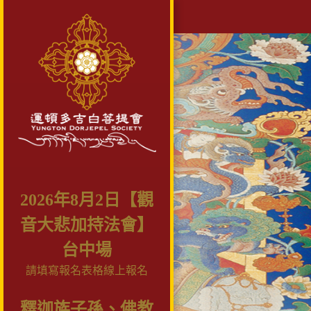
2026年8月2日【觀
音大悲加持法會】
台中場
請填寫報名表格線上報名
釋迦族子孫、佛教