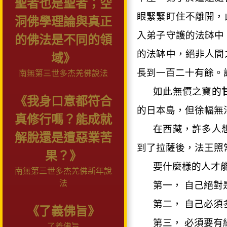
聖者也是聖者；空
眼緊緊盯住不離開，
洞佛學理論與真正
入弟子守護的法缽中
的佛法是不同的領
的法缽中，絕非人間
域》
長到一百二十有餘。
南無第三世多杰羌佛說法
如此無價之寶的
《我身口意都符合
的日本島，但徐幅無
真修行嗎？能成就
在西藏，許多人
解脫還是遭惡業苦
到了拉薩後，法王照
果？》
要什麼樣的人才
南無第三世多杰羌佛新年說
法
第一，
自己絕對
第二，
自己必須
《了義佛旨》
第三，
必須要有
了義佛旨