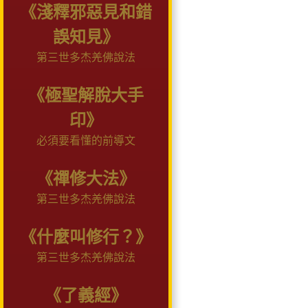
《淺釋邪惡見和錯
誤知見》
第三世多杰羌佛說法
《極聖解脫大手
印》
必須要看懂的前導文
《禪修大法》
第三世多杰羌佛說法
《什麼叫修行？》
第三世多杰羌佛說法
《了義經》