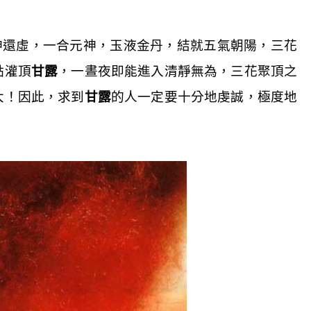
神還虛，一合元神，玉液金丹，結就五氣朝陽，三花
點灌頂
甘露
，一晝夜即能進入清靜無為，三花聚頂之
大！因此，求到
甘露
的人一定要十分地虔誠，極度地
。