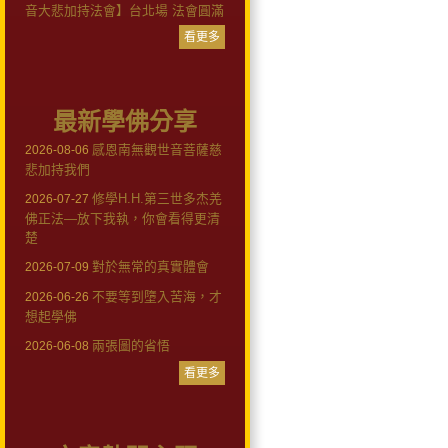
音大悲加持法會】台北場 法會圓滿
看更多
最新學佛分享
感恩南無觀世音菩薩慈
2026-08-06
悲加持我們
修學H.H.第三世多杰羌
2026-07-27
佛正法—放下我執，你會看得更清
楚
對於無常的真實體會
2026-07-09
不要等到墮入苦海，才
2026-06-26
想起學佛
兩張圖的省悟
2026-06-08
看更多