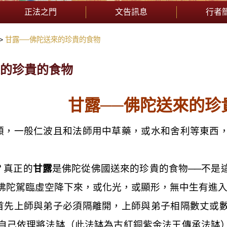
正法之門
文告訊息
行者
甘露──佛陀送來的珍貴的食物
來的珍貴的食物
甘露──佛陀送來的珍
類，一般仁波且和法師用中草藥，或水和舍利等東西
？真正的
甘露
是佛陀從佛國送來的珍貴的食物──不是
佛陀駕臨虛空降下來，或化光，或顯形，無中生有進
首先上師與弟子必須隔離開，上師與弟子相隔數丈或
自己依理將法缽（此法缽為古紅銅紫金法王傳承法缽