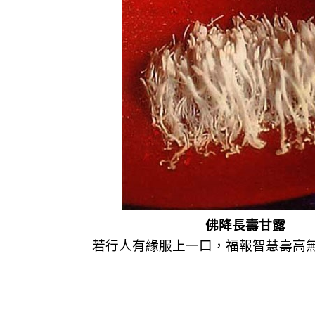
佛降長壽甘露
若行人有緣服上一口，福報智慧壽高