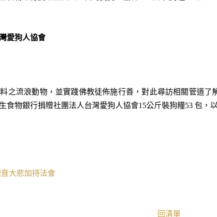
灣愛狗人協會
照料之流浪動物，並實踐佛教徒佈施行善，對此尋訪相關管道了
生食物銀行捐贈社團法人台灣愛狗人協會15公斤裝狗糧53 包，
觀音大悲加持法會
回清單