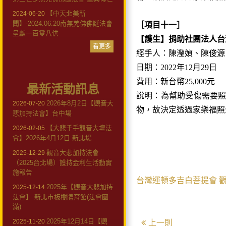
【中天北美新
2024-06-20
聞】-2024.06.20南無羌佛佛誕法會
［項目十一］
呈獻一百零八供
【護生】捐助社團法人台
看更多
經手人：陳瀅媜、陳俊源
日期：2022年12月29日
費用：新台幣25,000元
最新活動訊息
說明：為幫助受傷需要
2026年8月2日【觀音大
2026-07-20
物，故決定透過家樂福照
悲加持法會】台中場
【大悲千手觀音大壇法
2026-02-05
會】2026年4月12日 新北場
觀音大悲加持法會
2025-12-29
（2025台北場）護持金利生活動實
施報告
台灣運頓多吉白菩提會
2025年【觀音大悲加持
2025-12-14
法會】 新北市板樹體育館(法會圓
滿)
2025年12月14日【觀
2025-11-20
上一則