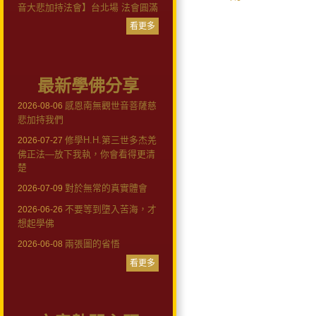
音大悲加持法會】台北場 法會圓滿
看更多
最新學佛分享
感恩南無觀世音菩薩慈
2026-08-06
悲加持我們
修學H.H.第三世多杰羌
2026-07-27
佛正法—放下我執，你會看得更清
楚
對於無常的真實體會
2026-07-09
不要等到墮入苦海，才
2026-06-26
想起學佛
兩張圖的省悟
2026-06-08
看更多