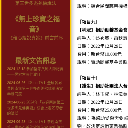
第三世多杰羌佛說法
說明：結合民間慈善機構
《無上珍寶之福
［項目九］
音》
【利眾】捐助勵馨基金會
《藉心經說真諦》前言前序
經手人：蔡秀英、蕭秋慧
日期：2022年12月29日
費用：新台幣10,000元
最新文告訊息
說明：贊助勵馨基金會照
參加聖考八風大陣紀實
2024-12-18
——昱宏宮闕仁波且
［項目十］
【Sino-TV】全球各界
2024-06-26
【護生】捐助社團法人台
恭迎南無第三世多杰羌佛佛誕法會
舉世同慶
經手人：林玉成、林沄蓁
日期：2022年12月29日
2024年「恭迎南無第三
2024-06-23
世多杰羌佛佛誕」法會上翟芒尊者
費用：新台幣25,000元
的講話
說明：為幫助受傷需要
【Sino-TV】恭迎南無
2024-06-23
物，故決定透過家樂福照
第三世多杰羌佛佛誕法會 聖典傳世