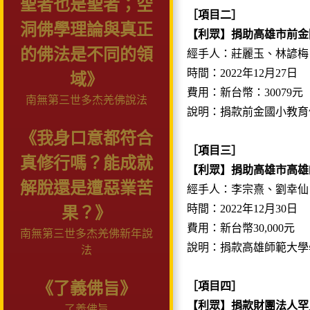
聖者也是聖者；空
［項目二］
洞佛學理論與真正
【利眾】捐助高雄市前金
的佛法是不同的領
經手人：莊麗玉、林諺梅
時間：2022年12月27日
域》
費用：新台幣：30079元
南無第三世多杰羌佛說法
說明：捐款前金國小教育
《我身口意都符合
［項目三］
真修行嗎？能成就
【利眾】捐助高雄市高雄
解脫還是遭惡業苦
經手人：李宗熹、劉幸仙
時間：2022年12月30日
果？》
費用：新台幣30,000元
南無第三世多杰羌佛新年說
說明：捐款高雄師範大學
法
《了義佛旨》
［項目四］
【利眾】捐款財團法人罕
了義佛旨