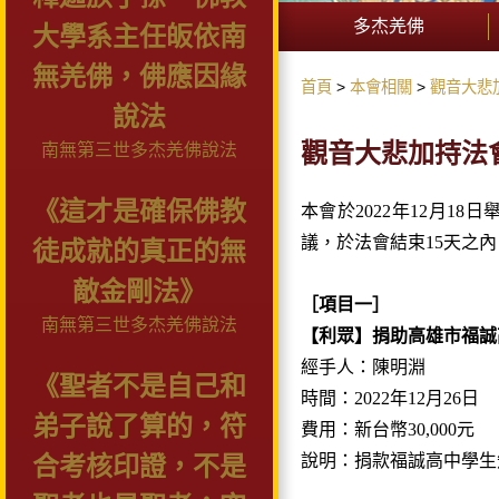
多杰羌佛
大學系主任皈依南
無羌佛，佛應因緣
首頁
本會相關
觀音大悲
說法
觀音大悲加持法會
南無第三世多杰羌佛說法
《這才是確保佛教
本會於2022年12月
議，於法會結束15天之
徒成就的真正的無
敵金剛法》
［項目一］
南無第三世多杰羌佛說法
【利眾】捐助高雄市福誠
經手人：陳明淵
《聖者不是自己和
時間：2022年12月26日
弟子說了算的，符
費用：新台幣30,000元
說明：捐款福誠高中學生
合考核印證，不是