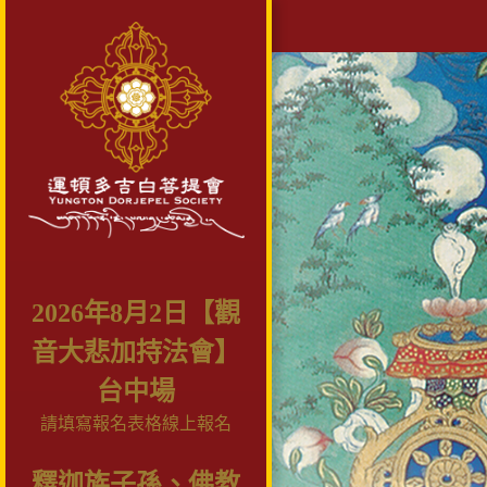
2026年8月2日【觀
音大悲加持法會】
台中場
請填寫報名表格線上報名
釋迦族子孫、佛教