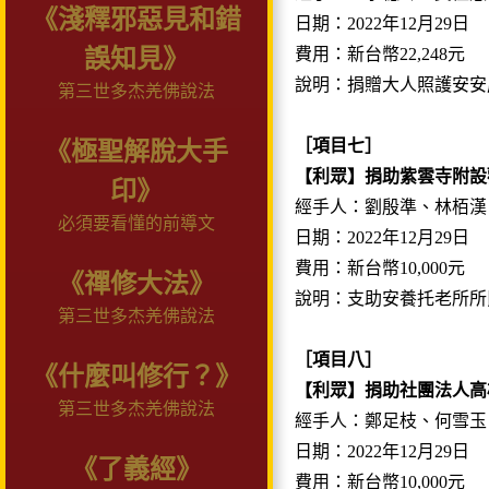
《淺釋邪惡見和錯
日期：2022年12月29日
誤知見》
費用：新台幣22,248元
說明：捐贈大人照護安安
第三世多杰羌佛說法
［項目七］
《極聖解脫大手
【利眾】捐助紫雲寺附設
印》
經手人：劉殷準、林栢漢
必須要看懂的前導文
日期：2022年12月29日
費用：新台幣10,000元
《禪修大法》
說明：支助安養托老所所
第三世多杰羌佛說法
［項目八］
《什麼叫修行？》
【利眾】捐助社團法人高
第三世多杰羌佛說法
經手人：鄭足枝、何雪玉
日期：2022年12月29日
《了義經》
費用：新台幣10,000元