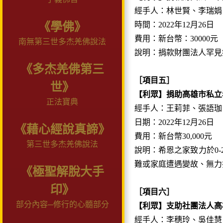
經手人：林世賢、李瑞娟
《學佛》
時間：2022年12月26日
費用：新台幣：30000元
南無第三世多杰羌佛說法
說明：捐款財團法人罕見
《多杰羌佛第三
［項目五］
世》
【利眾】捐助高雄市私立
正法寶典
經手人：王莉菲、張語珈
日期：2022年12月26日
《藉心經說真諦》
費用：新台幣30,000元
第三世多杰羌佛說法
說明：希恩之家致力於0
難或家庭遭遇變故、無力
《極聖解脫大手
印》
［項目六］
部分內容─修行的心髓部分
【利眾】支助社團法人高
經手人：李穗玲、吳佳慧