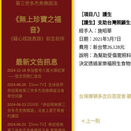
第三世多杰羌佛說法
［項目八］護生
《無上珍寶之福
【護生】支助台灣照顧生
音》
經手人：施昭華
《藉心經說真諦》前言前序
日期：2021年5月7日
費用：新台幣26,128元
說明：為幫助受傷需照
最新文告訊息
決定透過家樂福照生食物
參加聖考八風大陣紀實
2024-12-18
——昱宏宮闕仁波且
【Sino-TV】全球各界
2024-06-26
恭迎南無第三世多杰羌佛佛誕法會
舉世同慶
台灣運頓多吉白菩提會
2024年「恭迎南無第三
2024-06-23
世多杰羌佛佛誕」法會上翟芒尊者
的講話
上一則
【Sino-TV】恭迎南無
2024-06-23
第三世多杰羌佛佛誕法會 聖典傳世