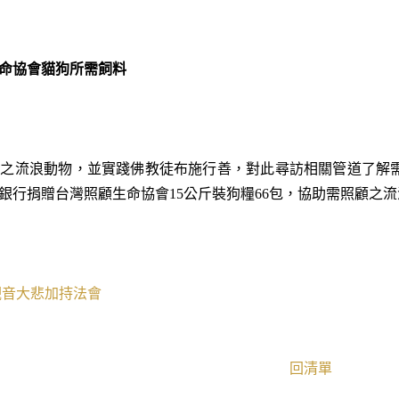
命協會貓狗所需飼料
料之流浪動物，並實踐佛教徒布施行善，對此尋訪相關管道了解
銀行捐贈台灣照顧生命協會15公斤裝狗糧66包，協助需照顧之
觀音大悲加持法會
回清單