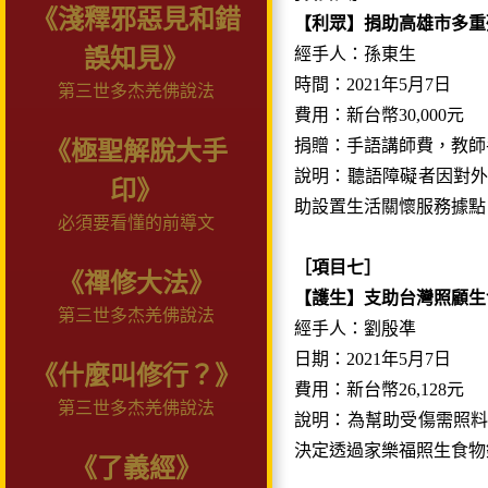
《淺釋邪惡見和錯
【利眾】捐助高雄市多重
誤知見》
經手人：孫東生
時間：2021年5月7日
第三世多杰羌佛說法
費用：新台幣30,000元
捐贈：手語講師費，教師
《極聖解脫大手
說明：聽語障礙者因對
印》
助設置生活關懷服務據點
必須要看懂的前導文
［項目七］
《禪修大法》
【護生】支助台灣照顧生
第三世多杰羌佛說法
經手人：劉殷凖
日期：2021年5月7日
《什麼叫修行？》
費用：新台幣26,128元
第三世多杰羌佛說法
說明：為幫助受傷需照
決定透過家樂福照生食物
《了義經》