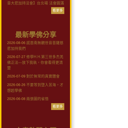
音大悲加持法會】台北場 法會圓滿
看更多
最新學佛分享
感恩南無觀世音菩薩慈
2026-08-06
悲加持我們
修學H.H.第三世多杰羌
2026-07-27
佛正法—放下我執，你會看得更清
楚
對於無常的真實體會
2026-07-09
不要等到墮入苦海，才
2026-06-26
想起學佛
兩張圖的省悟
2026-06-08
看更多