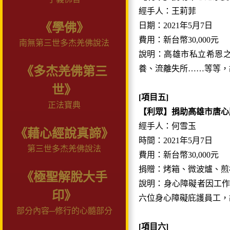
經手人：王莉菲
《學佛》
日期：2021年5月7日
費用：新台幣30,000元
南無第三世多杰羌佛說法
說明：高雄市私立希恩之
養、流離失所……等等，
《多杰羌佛第三
世》
[項目五]
正法寶典
【利眾】捐助高雄市唐心
經手人：何雪玉
《藉心經說真諦》
時間：2021年5月7日
第三世多杰羌佛說法
費用：新台幣30,000元
捐贈：烤箱、微波爐、煎
《極聖解脫大手
說明：身心障礙者因工
印》
六位身心障礙庇護員工，
部分內容─修行的心髓部分
[項目六]