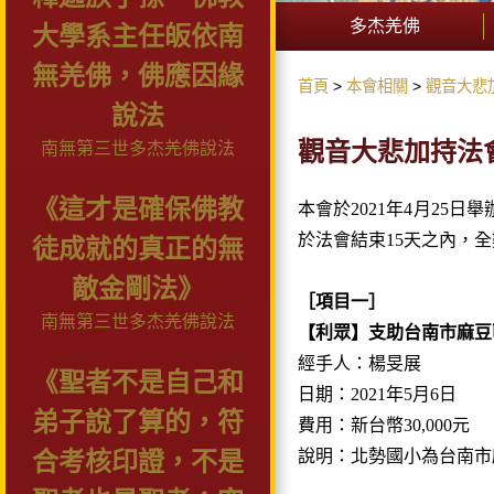
多杰羌佛
大學系主任皈依南
無羌佛，佛應因緣
首頁
本會相關
觀音大悲
說法
觀音大悲加持法會
南無第三世多杰羌佛說法
《這才是確保佛教
本會於2021年4月2
於法會結束15天之內，
徒成就的真正的無
敵金剛法》
［項目一］
南無第三世多杰羌佛說法
【利眾】支助台南市麻豆
經手人：楊旻展
《聖者不是自己和
日期：2021年5月6日
弟子說了算的，符
費用：新台幣30,000元
說明：北勢國小為台南市
合考核印證，不是