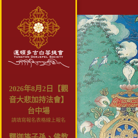
2026年8月2日【觀
音大悲加持法會】
台中場
請填寫報名表格線上報名
釋迦族子孫、佛教