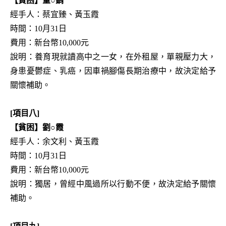
【貧困】董○鋗
經手人：蔡宜臻、黃玉霞
時間：10月31日
費用：新台幣10,000元
說明：養育現就讀高中之一女，在外租屋，單親壓力大，
身患憂鬱症、乳癌，因車禍腳傷長期治療中，故決定給予
關懷補助。
[項目八]
【貧困】劉○霞
經手人：余文利、黃玉霞
時間：10月31日
費用：新台幣10,000元
說明：獨居，曾經中風過所以行動不便，故決定給予關懷
補助。