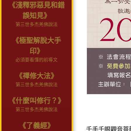
《淺釋邪惡見和錯
誤知見》
第三世多杰羌佛說法
《極聖解脫大手
印》
必須要看懂的前導文
《禪修大法》
第三世多杰羌佛說法
《什麼叫修行？》
第三世多杰羌佛說法
《了義經》
千手千眼觀音菩薩