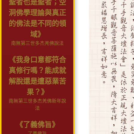
聖者也是聖者；空
洞佛學理論與真正
的佛法是不同的領
域》
南無第三世多杰羌佛說法
《我身口意都符合
真修行嗎？能成就
解脫還是遭惡業苦
果？》
南無第三世多杰羌佛新年說
法
《了義佛旨》
了義佛旨