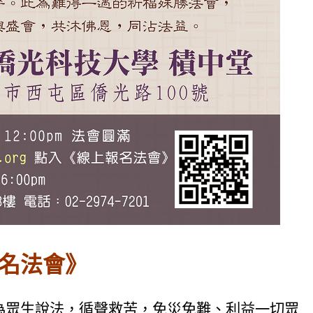
名法會》
眾生說法，循聲救苦，免災免難、利益一切眾