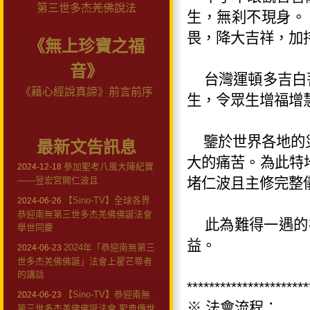
第三世多杰羌佛說法
生，無刹不現身。
畏，降大吉祥，加
《無上珍寶之福
音》
台灣運頓多吉白菩
《藉心經說真諦》前言前序
生，令眾生增福增
鑒於世界各地的災
最新文告訊息
大的痛苦。為此特地
參加聖考八風大陣紀實
2024-12-18
——昱宏宮闕仁波且
堵仁波且主修完整
【Sino-TV】全球各界
2024-06-26
恭迎南無第三世多杰羌佛佛誕法會
此為難得一遇的祈
舉世同慶
益。
2024年「恭迎南無第三
2024-06-23
世多杰羌佛佛誕」法會上翟芒尊者
的講話
**********************
【Sino-TV】恭迎南無
2024-06-23
※ 法會流程：
第三世多杰羌佛佛誕法會 聖典傳世