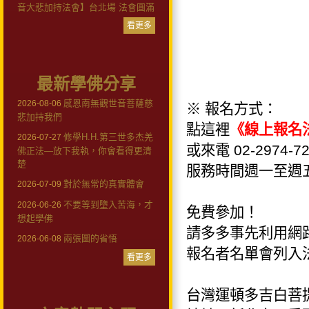
音大悲加持法會】台北場 法會圓滿
看更多
最新學佛分享
感恩南無觀世音菩薩慈
2026-08-06
※ 報名方式：
悲加持我們
點這裡
《線上報名
修學H.H.第三世多杰羌
2026-07-27
或來電 02-2974-72
佛正法—放下我執，你會看得更清
楚
服務時間週一至週五
對於無常的真實體會
2026-07-09
不要等到墮入苦海，才
2026-06-26
免費參加！
想起學佛
請多多事先利用網
兩張圖的省悟
2026-06-08
報名者名單會列入
看更多
台灣運頓多吉白菩