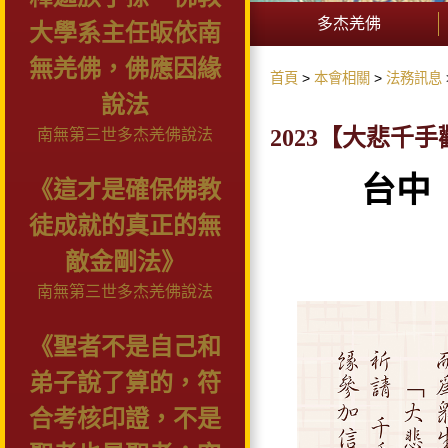
多杰羌佛
大學系主任皈依南
無羌佛，佛應因緣
首頁
本會相關
法務訊息
說法
2023【大悲千
南無第三世多杰羌佛說法
台中
《這才是確保佛教
徒成就的真正的無
敵金剛法》
南無第三世多杰羌佛說法
《聖者不是自己和
弟子說了算的，符
合考核印證，不是