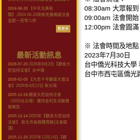
08:30am 大眾報到
【中天北美新
2024-06-20
聞】-2024.06.20南無羌佛佛誕法會
09:00am 法會開始
呈獻一百零八供
12:00pm 法會圓滿
看更多
※ 法會時間及地點
最新活動訊息
2023年7月30日
台中僑光科技大學 
2026年8月2日【觀音大
2026-07-20
悲加持法會】台中場
台中市西屯區僑光路
【大悲千手觀音大壇法
2026-02-05
會】2026年4月12日 新北場
觀音大悲加持法會
2025-12-29
（2025台北場）護持金利生活動實
施報告
2025年【觀音大悲加持
2025-12-14
法會】 新北市板樹體育館(法會圓
滿)
2025年12月14日【觀
2025-11-20