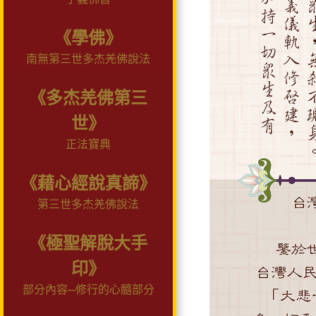
《學佛》
南無第三世多杰羌佛說法
《多杰羌佛第三
世》
正法寶典
《藉心經說真諦》
第三世多杰羌佛說法
《極聖解脫大手
印》
部分內容─修行的心髓部分