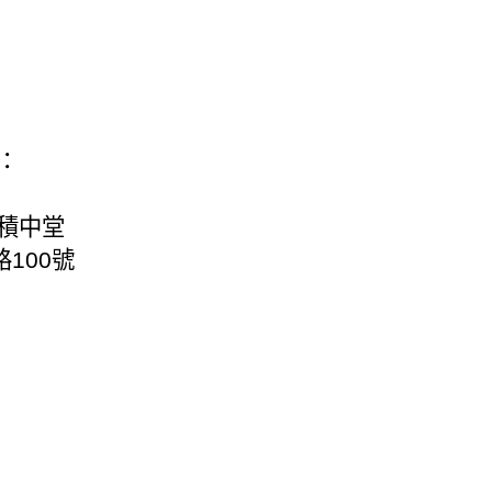
：
積中堂
100號