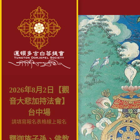
2026年8月2日【觀
音大悲加持法會】
台中場
請填寫報名表格線上報名
釋迦族子孫、佛教