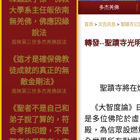
多杰羌佛
大學系主任皈依南
無羌佛，佛應因緣
首頁
文告訊息
聖蹟寺公
說法
轉發--聖蹟寺光
南無第三世多杰羌佛說法
《這才是確保佛教
徒成就的真正的無
敵金剛法》
聖蹟寺將在
南無第三世多杰羌佛說法
《大智度論》
《聖者不是自己和
是多位佛陀於虛
弟子說了算的，符
殿，為信眾設燃
合考核印證，不是