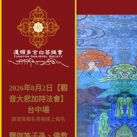
2026年8月2日【觀
音大悲加持法會】
台中場
請填寫報名表格線上報名
釋迦族子孫、佛教