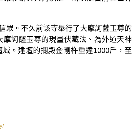
信眾。不久前該寺舉行了大摩訶薩玉尊的
大摩訶薩玉尊的現量伏藏法、為外道天神
壇城。建壇的攔殿金剛杵重達
1000
斤，至
y/