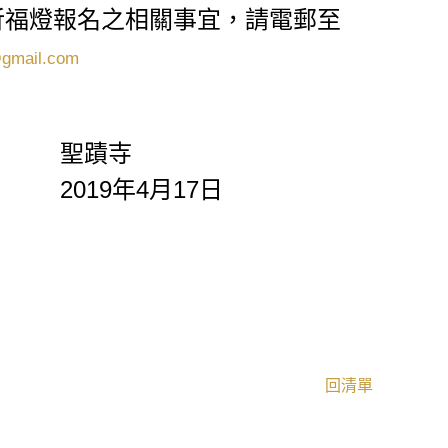
祈福燈報名之相關事宜，請電郵至
@gmail.com
聖蹟寺
19
年
4
月
17
日
回清單