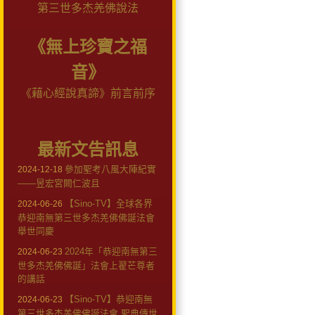
第三世多杰羌佛說法
《無上珍寶之福
音》
《藉心經說真諦》前言前序
最新文告訊息
參加聖考八風大陣紀實
2024-12-18
——昱宏宮闕仁波且
【Sino-TV】全球各界
2024-06-26
恭迎南無第三世多杰羌佛佛誕法會
舉世同慶
2024年「恭迎南無第三
2024-06-23
世多杰羌佛佛誕」法會上翟芒尊者
的講話
【Sino-TV】恭迎南無
2024-06-23
第三世多杰羌佛佛誕法會 聖典傳世