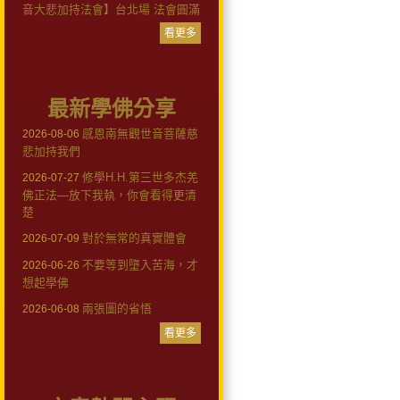
音大悲加持法會】台北場 法會圓滿
看更多
最新學佛分享
感恩南無觀世音菩薩慈
2026-08-06
悲加持我們
修學H.H.第三世多杰羌
2026-07-27
佛正法—放下我執，你會看得更清
楚
對於無常的真實體會
2026-07-09
不要等到墮入苦海，才
2026-06-26
想起學佛
兩張圖的省悟
2026-06-08
看更多