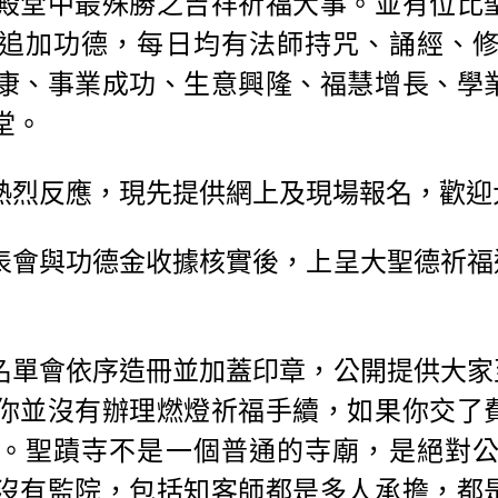
殿堂中最殊勝之吉祥祈福大事。並有位比
追加功德，每日均有法師持咒、誦經、
康、事業成功、生意興隆、福慧增長、學
堂。
熱烈反應，現先提供網上及現場報名，歡迎
表會與功德金收據核實後，上呈大聖德祈福
名單會依序造冊並加蓋印章，公開提供大家
你並沒有辦理燃燈祈福手續，如果你交了
。聖蹟寺不是一個普通的寺廟，是絕對
沒有監院，包括知客師都是多人承擔，都