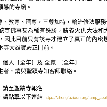
領導的寺廟。
尊、教尊、孺尊，三尊加持，輪流修法服務
該寺佛事甚為稀有殊勝，勝義火供大法和
，因此目前只有該寺才建立了真正的內密
本寺大雄寶殿正門前。
：個人〔全年〕及
全家
〔全年〕
生者，請與聖蹟寺知客師聯絡。
，請至聖蹟寺報名
，請點擊以下連結
https://zhengfazixun.org/lamp_appl