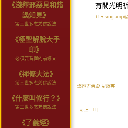
《淺釋邪惡見和錯
有關光明
誤知見》
blessinglamp
第三世多杰羌佛說法
《極聖解脫大手
印》
20
必須要看懂的前導文
《禪修大法》
第三世多杰羌佛說法
燃燈古佛殿
聖蹟寺
《什麼叫修行？》
第三世多杰羌佛說法
上一則
《了義經》