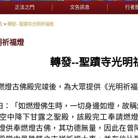
正法之門
文告訊息
行者
告
轉發--聖蹟寺光明祈福燈
明祈福燈
轉發
--
聖
蹟
寺光明
燃燈古佛殿完竣後，為大眾提供《光明祈福
曰：「如燃燈佛生時，一切身邊如燈，故稱
空中降下甘露之聖殿，該殿完工奉請燃
燈供奉燃燈古佛，其功德無量，因此在曾