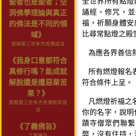
全世界所有點燈
聖者也是聖者；空
誦經、修咒，並
洞佛學理論與真正
福，祈願身體安
的佛法是不同的領
比尋常點燈之殿
域》
南無第三世多杰羌佛說法
為應各界善信
《我身口意都符合
所有燃燈報名
真修行嗎？能成就
符合條件上呈。
解脫還是遭惡業苦
果？》
凡燃燈祈福之
南無第三世多杰羌佛新年說
法
你的名字，說明
蹟寺僧眾們聯繫
《了義佛旨》
弊，沒有住持，
了義佛旨