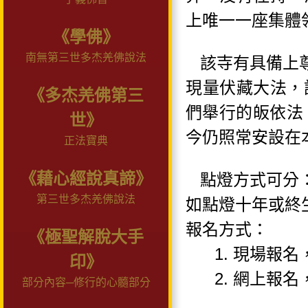
上唯一一座集體
《學佛》
南無第三世多杰羌佛說法
該寺有具備上
現量伏藏大法，
《多杰羌佛第三
們舉行的皈依法
世》
今仍照常安設在
正法寶典
《藉心經說真諦》
點燈方式可分
第三世多杰羌佛說法
如點燈十年或終
報名方式：
《極聖解脫大手
1.
現場報名
印》
2.
網上報名
部分內容─修行的心髓部分