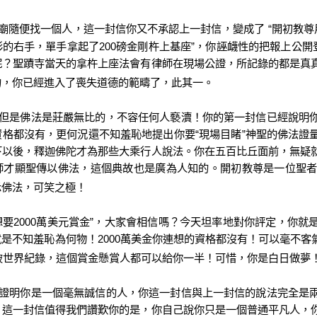
廟隨便找一個人，這一封信你又不承認上一封信，變成了
“
開初教尊
形的右手，單手拿起了
200
磅金剛杵上基座
”
，你誣衊性的把報上公開
呢？聖蹟寺當天的拿杵上座法會有律師在現場公證，所記錄的都是真
的，你已經進入了喪失道德的範疇了，此其一。
但是佛法是莊嚴無比的，不容任何人褻瀆！你的第一封信已經說明
資格都沒有，更何況還不知羞恥地提出你要
“
現場目睹
”
神聖的佛法證
下以後，釋迦佛陀才為那些大乘行人說法。你在五百比丘面前，無疑
師才顯聖傳以佛法，這個典故也是廣為人知的。開初教尊是一位聖
示佛法，可笑之極！
想要
2000
萬美元賞金
”
，大家會相信嗎？今天坦率地對你評定，你就
就是不知羞恥為何物！
2000
萬美金你連想的資格都沒有！可以毫不客
破世界紀錄，這個賞金懸賞人都可以給你一半！可惜，你是白日做夢
證明你是一個毫無誠信的人，你這一封信與上一封信的說法完全是
，這一封信值得我們讚歎你的是，你自己說你只是一個普通平凡人，