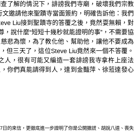
調查了解的情況下，誹謗我們寺廟，破壞我們宗教
行文邀請他來聖蹟寺當面簽約，明確告訴他：我們
teve Liu
接到聖蹟寺的答覆之後，竟然耍無賴，對
，說什麼“短短十幾秒就能證明的事”，不需要協
人慈悲為懷，為了教化他、幫助他，讓他不要成為
信，但三天了，這位
Steve Liu
竟然來一個不答覆。
之人，很有可能又編造一套誹謗我寺拿杵上座法
人，你們真能請得到人，達到金豔萍、徐蒞達發心
7
日的來信，更徹底進一步證明了你是公開撒謊、胡說八道、喪失