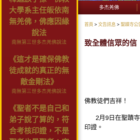
多杰羌佛
大學系主任皈依南
無羌佛，佛應因緣
首頁
文告訊息
聖蹟寺公
說法
致全體信眾的信
南無第三世多杰羌佛說法
《這才是確保佛教
徒成就的真正的無
敵金剛法》
南無第三世多杰羌佛說法
佛教徒們吉祥！
《聖者不是自己和
2
月
9
日在聖蹟寺
弟子說了算的，符
印證。
合考核印證，不是