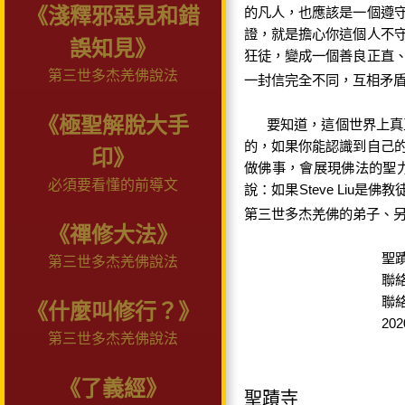
《淺釋邪惡見和錯
的凡人，也應該是一個遵
證，就是擔心你這個人不
誤知見》
狂徒，變成一個善良正直
第三世多杰羌佛說法
一封信完全不同，互相矛
《極聖解脫大手
要知道，這個世界上真
的，如果你能認識到自己
印》
做佛事，會展現佛法的聖
必須要看懂的前導文
說：如果
Steve Liu
是佛教
第三世多杰羌佛的弟子、
《禪修大法》
聖
第三世多杰羌佛說法
聯
聯
《什麼叫修行？》
202
第三世多杰羌佛說法
《了義經》
聖蹟寺