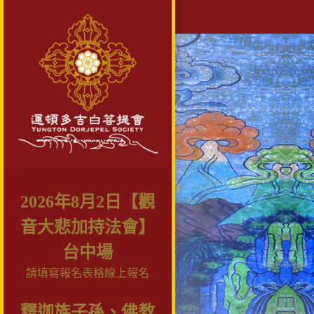
2026年8月2日【觀
音大悲加持法會】
台中場
請填寫報名表格線上報名
釋迦族子孫、佛教