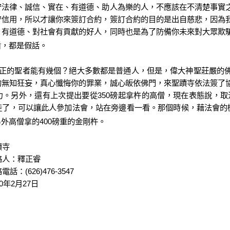
守法律、誠信、實在、有道德、助人為樂的人，不應該在不清楚事實
守信用，所以才讓你來簽訂合約，簽訂合約的目的是出自慈悲，因為
、有道德、對社會有貢獻的好人，同時也是為了防備你未來對大眾欺
盾，都是假話。
正的聖者能有幾個？絕大多數都是普通人，但是，偉大神聖莊嚴的
的無知狂妄，真心懺悔你的罪業，誠心皈依佛門，來聖蹟寺依法簽了
力。另外，還有上次提出要從
350
磅起拿杵的高僧，現在表態說，取
徒了，可以讓此人參加法會，站在旁邊看一看。那個時候，藉法會的
另外高僧拿的
400
磅重的金剛杵。
蹟寺
絡人：釋正睿
絡電話：
(626)476-3547
0
年
2
月
27
日