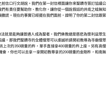
之前信口行文胡說。我們在第一封信裡面讓你來聖蹟寺簽訂協議公
我們有責任要幫助你、教化你，讓你從一個說假話的井底之蛙無知
騙撒謊。現在的事實已經擺在我們面前，證明了你的第二封信跟第
佛法就是能夠讓普通人成為聖者，我們佛教總是慈悲為懷利益眾生
協議，那我們聖蹟寺的全體僧眾可以虔誠祈請開初教尊為寺廟僧眾
消上次的
350
磅重的杵，單手直接拿
400
磅重的杵上座。另有高僧
機會，你也可以去拿一拿開初教尊拿的
200
磅重的金剛杵，和南無