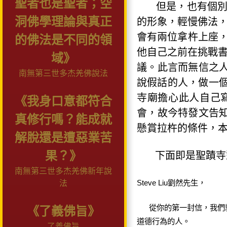
聖者也是聖者；空
但是，也有個
洞佛學理論與真正
的形象，輕慢佛法，
會有兩位拿杵上座
的佛法是不同的領
他自己之前在挑戰書
域》
議。此言而無信之
南無第三世多杰羌佛說法
說假話的人，做一
寺廟擔心此人自己
《我身口意都符合
會，故今特發文告
真修行嗎？能成就
懸賞拉杵的條件，
解脫還是遭惡業苦
果？》
下面即是聖蹟寺
南無第三世多杰羌佛新年說
Steve Liu
劉然先生，
法
從你的第一封信，我們
《了義佛旨》
道德行為的人。
了義佛旨