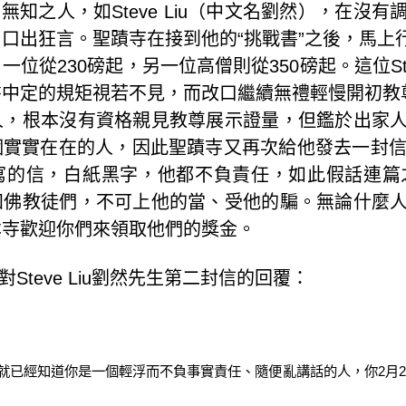
別無知之人，如
Steve Liu
（中文名劉然），在沒有
口出狂言。聖蹟寺在接到他的“挑戰書”之後，馬上
，一位從
230
磅起，另一位高僧則從
350
磅起。這位
S
中定的規矩視若不見，而改口繼續無禮輕慢開初教尊
人，根本沒有資格親見教尊展示證量，但鑑於出家
個實實在在的人，因此聖蹟寺又再次給他發去一封
寫的信，白紙黑字，他都不負責任，如此假話連篇
知佛教徒們，不可上他的當、受他的騙。無論什麼
本寺歡迎你們來領取他們的獎金。
對
Steve Liu
劉然先生第二封信的回覆：
就已經知道你是一個輕浮而不負事實責任、隨便亂講話的人，你
2
月
2