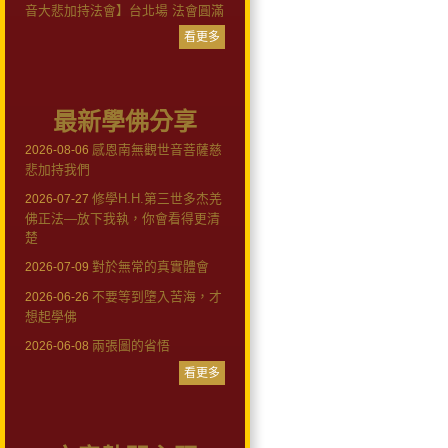
音大悲加持法會】台北場 法會圓滿
看更多
最新學佛分享
感恩南無觀世音菩薩慈
2026-08-06
悲加持我們
修學H.H.第三世多杰羌
2026-07-27
佛正法—放下我執，你會看得更清
楚
對於無常的真實體會
2026-07-09
不要等到墮入苦海，才
2026-06-26
想起學佛
兩張圖的省悟
2026-06-08
看更多