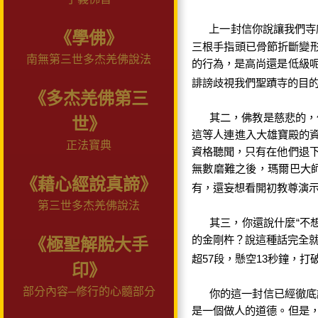
上一封信你說讓我們寺
《學佛》
三根手指頭已骨節折斷變
南無第三世多杰羌佛說法
的行為，是高尚還是低級
誹謗歧視我們聖蹟寺的目
《多杰羌佛第三
其二，佛教是慈悲的，
世》
這等人連進入大雄寶殿的
正法寶典
資格聽聞，只有在他們退
無數磨難之後，瑪爾巴大
《藉心經說真諦》
有，還妄想看開初教尊演
第三世多杰羌佛說法
其三，你還說什麼
“
不
的金剛杵？說這種話完全
《極聖解脫大手
超
57
段，懸空
13
秒鐘，打
印》
部分內容─修行的心髓部分
你的這一封信已經徹底
是一個做人的道德。但是