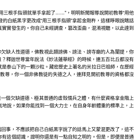
用三根手指頭就單手拿起了
……”
，明明新聞報導說開初教尊
“
用他
登的白紙黑字更改成
“
用三根手指頭
”
拿起金剛杵，這樣睜眼說瞎話
真實實發生的。你自己未經調查，篡改歪曲，混淆視聽，以此達到
你欠缺人性道德，佛教視此類謗佛、謗法、謗寺廟的人為闡提，你
量？釋迦世尊當年說法《妙法蓮華經》的時候，連五百比丘都沒有
就是泰山下的一顆沙粒。藏密歷史上著名的米拉日巴祖師，在歷經
者教尊，你一個非佛教徒的失德之人，連拜見開初教尊的資格都沒
是一個欠缺道德、極其普通的虛殼懦兵之體，有什麼資格拿金階上
氣地說，如果你能找到一個大力士，在自身年齡體重的標準上，上
！
兩回事，不應該把自己白紙黑字說了的話馬上又蒙混更改了，這不
你有這個認識，證明你還是有一點自知之明的。但是，即便是普通