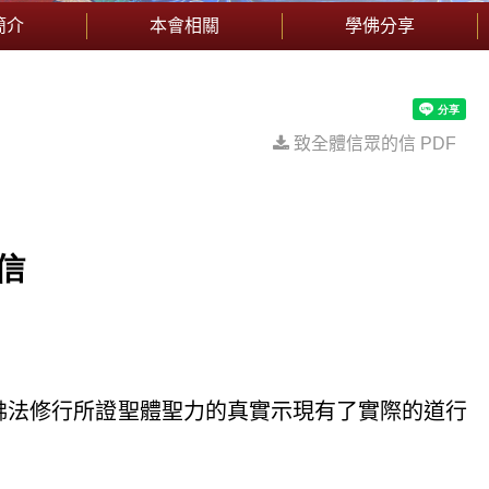
簡介
本會相關
學佛分享
致全體信眾的信 PDF
信
佛法修行所證聖體聖力的真實示現有了實際的道行