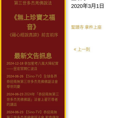
第三世多杰羌佛說法
2020
年
3
月
1
日
《無上珍寶之福
音》
聖蹟寺
拿杵上座
《藉心經說真諦》前言前序
上一則
最新文告訊息
參加聖考八風大陣紀實
2024-12-18
——昱宏宮闕仁波且
【Sino-TV】全球各界
2024-06-26
恭迎南無第三世多杰羌佛佛誕法會
舉世同慶
2024年「恭迎南無第三
2024-06-23
世多杰羌佛佛誕」法會上翟芒尊者
的講話
【Sino-TV】恭迎南無
2024-06-23
第三世多杰羌佛佛誕法會 聖典傳世