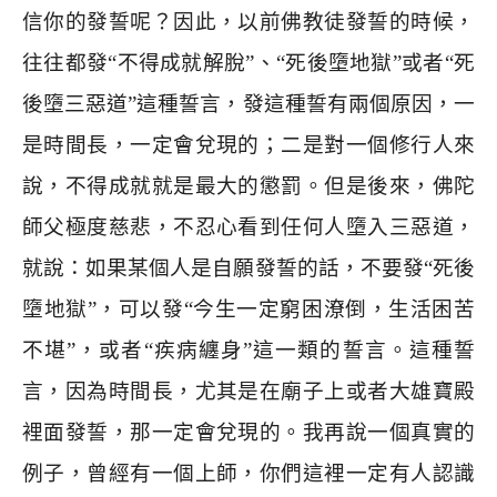
信你的發誓呢？因此，以前佛教徒發誓的時候，
往往都發
“
不得成就解脫
”
、
“
死後墮地獄
”
或者
“
死
後墮三惡道
”
這種誓言，發這種誓有兩個原因，一
是時間長，一定會兌現的；二是對一個修行人來
說，不得成就就是最大的懲罰。但是後來，佛陀
師父極度慈悲，不忍心看到任何人墮入三惡道，
就說：如果某個人是自願發誓的話，不要發
“
死後
墮地獄
”
，可以發
“
今生一定窮困潦倒，生活困苦
不堪
”
，或者
“
疾病纏身
”
這一類的誓言。這種誓
言，因為時間長，尤其是在廟子上或者大雄寶殿
裡面發誓，那一定會兌現的。我再說一個真實的
例子，曾經有一個上師，你們這裡一定有人認識