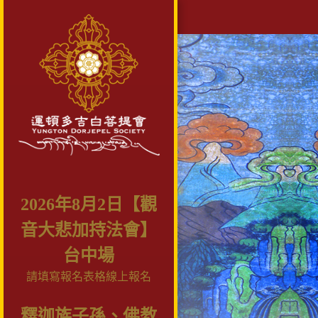
2026年8月2日【觀
音大悲加持法會】
台中場
請填寫報名表格線上報名
釋迦族子孫、佛教