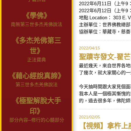
2022年6月11日（上午9：00至
2022年6月12日（上午9：00至
《學佛》
地點 Location： 303 E. Val
南無第三世多杰羌佛說法
主辦單位：世界佛教總部
協辦單位：華藏寺，慈善
《多杰羌佛第三
2022/04/15
世》
聖蹟寺發文-翟
正法寶典
最近幾天，來自世界各地
了幾次，就大家關心的一
《藉心經說真諦》
第三世多杰羌佛說法
今天抽時間跟大家見個面
我本人是一個極其慚愧的
《極聖解脫大手
的，過去很多年，佛陀師
印》
2021/02/05
部分內容─修行的心髓部分
【視頻】拿杵上