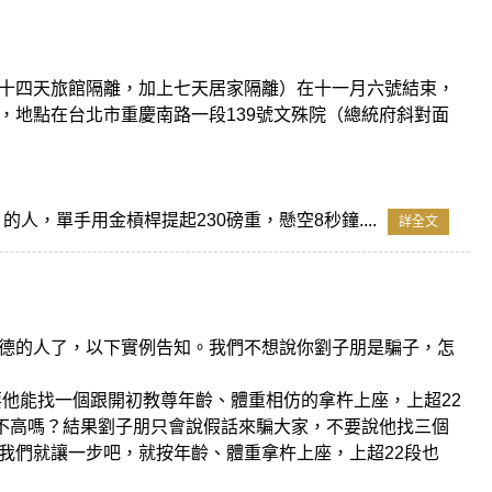
十四天旅館隔離，加上七天居家隔離）在十一月六號結束，
，地點在台北市重慶南路一段139號文殊院（總統府斜對面
的人，單手用金槓桿提起230磅重，懸空8秒鐘....
詳全文
德的人了，以下實例告知。我們不想說你劉子朋是騙子，怎
他能找一個跟開初教尊年齡、體重相仿的拿杵上座，上超22
還不高嗎？結果劉子朋只會說假話來騙大家，不要說他找三個
我們就讓一步吧，就按年齡、體重拿杵上座，上超22段也