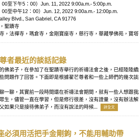
下午5：00）Jun. 11, 2022 9:00a.m.- 5:00p.m.
中午12：00）Jun. 12, 2022 9:00a.m.- 12:00p.m.
ley Blvd., San Gabriel, CA 91776
，聖蹟寺
寺，法禪寺，瑪倉寺，金剛寶座寺，慈行寺，華藏學佛苑，寶塔寺，
芒尊者最近的談話記錄
的佛弟子，在參加了在聖蹟寺舉行的祈禱法會之後，已經陸陸續
些問題作了回答。下面即是根據翟芒尊者和一些上師們的幾次談
聊一聊，其實前一段時間還在祈禱法會期間，就有一些人想跟我
眾生，儘管一直在學習，但是修行很差，沒有證量，沒有辦法解
父如果只是接待佛弟子，而沒有說法的時候...
詳全文
座必須用活把手金剛鉤，不能用輔助帶