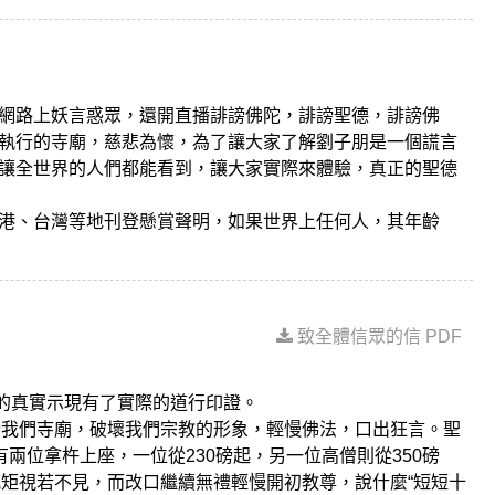
網路上妖言惑眾，還開直播誹謗佛陀，誹謗聖德，誹謗佛
執行的寺廟，慈悲為懷，為了讓大家了解劉子朋是一個謊言
讓全世界的人們都能看到，讓大家實際來體驗，真正的聖德
港、台灣等地刊登懸賞聲明，如果世界上任何人，其年齡
致全體信眾的信 PDF
力的真實示現有了實際的道行印證。
誹謗我們寺廟，破壞我們宗教的形象，輕慢佛法，口出狂言。聖
兩位拿杵上座，一位從230磅起，另一位高僧則從350磅
的規矩視若不見，而改口繼續無禮輕慢開初教尊，說什麼“短短十