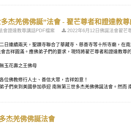
多杰羌佛佛誕”法會 - 翟芒尊者和證達教
誕法會證達教尊講話PDF檔案
2022年6月12日佛誕法會翟
二日連續兩天，聖蹟寺聯合了華藏寺、慈善寺等十所寺廟，在南
法會吉祥圓滿。應佛弟子們的要求，現特將翟芒尊者和證達教尊
無玉花壽之王佛母
各位佛教修行人士、善信大眾，吉祥如意！
弟子們來到美國參加恭迎 南無第三世多杰羌佛佛誕法會。然而 
世多杰羌佛佛誕法會