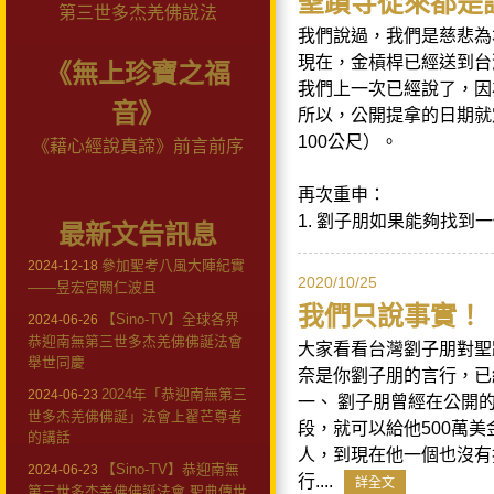
聖蹟寺從來都是
第三世多杰羌佛說法
我們說過，我們是慈悲為
現在，金槓桿已經送到台
《無上珍寶之福
我們上一次已經說了，因
音》
所以，公開提拿的日期就
100公尺）。
《藉心經說真諦》前言前序
再次重申：
1. 劉子朋如果能夠找到一
最新文告訊息
參加聖考八風大陣紀實
2024-12-18
2020/10/25
——昱宏宮闕仁波且
我們只說事實！
【Sino-TV】全球各界
2024-06-26
恭迎南無第三世多杰羌佛佛誕法會
大家看看台灣劉子朋對聖
舉世同慶
奈是你劉子朋的言行，已
2024年「恭迎南無第三
2024-06-23
一、 劉子朋曾經在公開
世多杰羌佛佛誕」法會上翟芒尊者
段，就可以給他500萬
的講話
人，到現在他一個也沒有
【Sino-TV】恭迎南無
2024-06-23
行....
詳全文
第三世多杰羌佛佛誕法會 聖典傳世