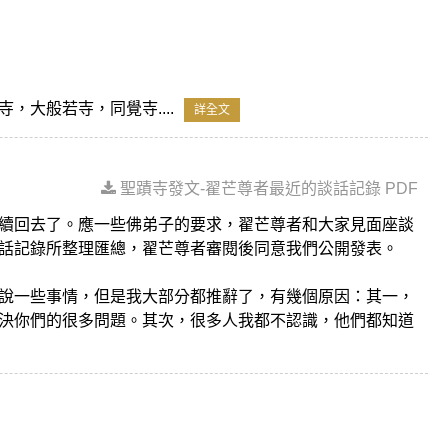
大般若寺，同覺寺....
詳全文
聖蹟寺發文-翟芒尊者最近的談話記錄 PDF
續回去了。應一些佛弟子的要求，翟芒尊者和大家見面座談
話記錄所整理匯總，翟芒尊者審閱後同意我們公開發表。
說一些事情，但是我大部分都推辭了，有幾個原因：其一，
決你們的很多問題。其次，很多人我都不認識，他們都知道