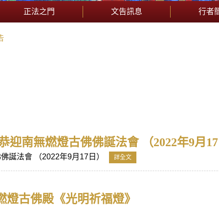
正法之門
文告訊息
行者
告
恭迎南無燃燈古佛佛誕法會 （2022年9月1
誕法會 （2022年9月17日）
詳全文
燃燈古佛殿《光明祈福燈》