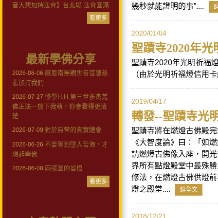
音大悲加持法會】台北場 法會圓滿
幾秒就能證明的事”....
看更多
2020/01/04
聖蹟寺2020年
最新學佛分享
聖蹟寺2020年光明祈福
感恩南無觀世音菩薩慈
2026-08-06
（由於光明祈福燈信用卡
悲加持我們
修學H.H.第三世多杰羌
2026-07-27
2019/04/17
佛正法—放下我執，你會看得更清
轉發--聖蹟寺光
楚
對於無常的真實體會
聖蹟寺將在燃燈古佛殿完
2026-07-09
《大智度論》曰：「如燃
不要等到墮入苦海，才
2026-06-26
請燃燈古佛像入座，開光
想起學佛
界所有點燈殿堂中最殊勝
兩張圖的省悟
2026-06-08
修法，在燃燈古佛供燈前
看更多
燈之殿堂....
詳全文
2018/12/21