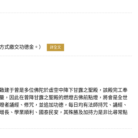
方式繳交功德金。）
詳全文
啟建于曾是多位佛陀於虛空中降下甘露之聖殿，該殿完工奉
量，因此在曾降甘露之聖殿的燃燈古佛前點燈，將會是全世
燈者誦經、修咒，並追加功德，每日均有法師持咒、誦經、
增長、學業順利、國泰民安，其殊勝及加持力是非比尋常點