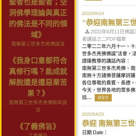
聖者也是聖者；空
洞佛學理論與真正
2022/06/14
"恭迎南無第三世
的佛法是不同的領
2022年6月11日佛
域》
者講話之二PDF檔案
南無第三世多杰羌佛說法
二零二二年六月十一、十
世多杰羌佛佛誕”法會，
《我身口意都符合
證達教尊的講話內容：
南無第三世多杰羌佛、南
真修行嗎？能成就
南無十方諸佛菩薩摩訶薩
解脫還是遭惡業苦
各位尊敬的貴賓、長德，
今天，世界各地的眾多佛
果？》
括....
詳全文
南無第三世多杰羌佛新年說
法
2022/04/23
恭迎 南無第三
《了義佛旨》
日期 Date：
了義佛旨