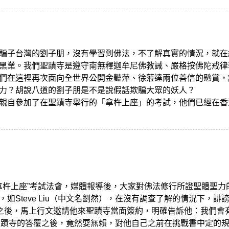
騙子台灣的劉子朋，沒有學習到佛法，不了解真實的情況，就在
黑業。我們聖蹟寺是遵守南無釋迦牟尼佛教誡、嚴格按佛陀戒律
們在這裡再次面向全世界公開金豔萍、徐蒞達兩位善信的懸賞，
力？胡說八道的劉子朋是不是說假話欺騙大眾的妖人？
親自參加了在聖蹟寺舉行的「拿杵上座」的考試，他們已經在香
“拿杵上座”考試法會，媒體報導後，大家對佛法修行所證聖體聖
，如Steve Liu（中文名劉然），在沒有調查了解的情況下，
”之後，馬上行文邀請他來聖蹟寺當面簽約，明確告訴他：我們會有
u接到聖蹟寺的答覆之後，竟然耍無賴，對他自己之前在挑戰書中定