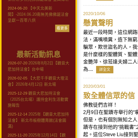
【中天北美新
2024-06-20
2020/10/06
聞】-2024.06.20南無羌佛佛誕法會
呈獻一百零八供
懸賞聲明
看更多
最近一段時間，這位網路
法，滿嘴噴糞，造下無窮
騙眾，欺世盜名的人，我
最新活動訊息
是什麼樣的聖體質、聖體
金艷萍、徐蒞達夫婦二人
2026年8月2日【觀音大
2026-07-20
為....
悲加持法會】台中場
詳全文
【大悲千手觀音大壇法
2026-02-05
會】2026年4月12日 新北場
2020/03/01
觀音大悲加持法會
2025-12-29
致全體信眾的信
（2025台北場）護持金利生活動實
佛教徒們吉祥！
施報告
2月9日在聖蹟寺舉行的
2025年【觀音大悲加持
2025-12-14
但是，也有個別無知之人
法會】 新北市板樹體育館(法會圓
滿)
蹟寺在接到他的“挑戰書
起。這位Steve Li
2025年12月14日【觀
2025-11-20