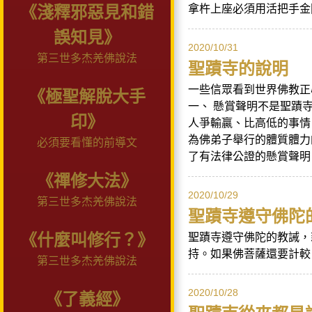
拿杵上座必須用活把手金
《淺釋邪惡見和錯
誤知見》
2020/10/31
第三世多杰羌佛說法
聖蹟寺的說明
一些信眾看到世界佛教正
《極聖解脫大手
一、 懸賞聲明不是聖蹟
印》
人爭輸贏、比高低的事情
為佛弟子舉行的體質體力
必須要看懂的前導文
了有法律公證的懸賞聲明
《禪修大法》
2020/10/29
第三世多杰羌佛說法
聖蹟寺遵守佛陀
《什麼叫修行？》
聖蹟寺遵守佛陀的教誡，
持。如果佛菩薩還要計較
第三世多杰羌佛說法
2020/10/28
《了義經》