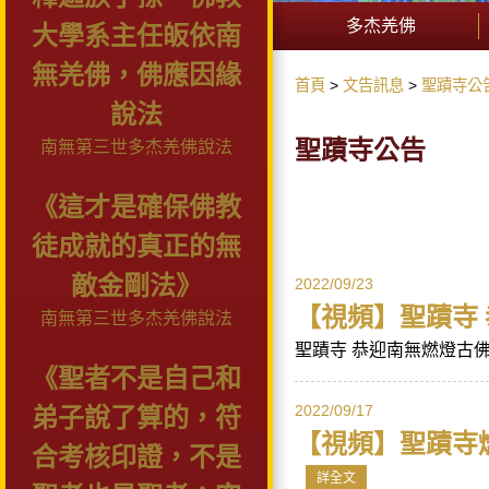
多杰羌佛
大學系主任皈依南
無羌佛，佛應因緣
首頁
文告訊息
聖蹟寺公
說法
聖蹟寺公告
南無第三世多杰羌佛說法
《這才是確保佛教
徒成就的真正的無
敵金剛法》
2022/09/23
【視頻】聖蹟寺 
南無第三世多杰羌佛說法
聖蹟寺 恭迎南無燃燈古佛佛
《聖者不是自己和
2022/09/17
弟子說了算的，符
【視頻】聖蹟寺
合考核印證，不是
詳全文