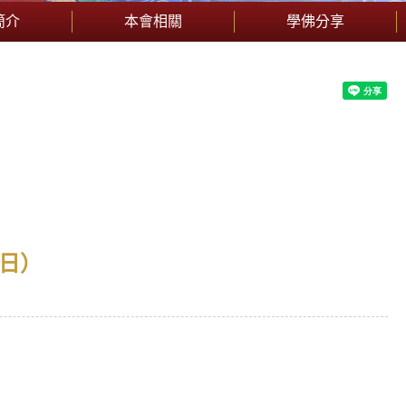
簡介
本會相關
學佛分享
7日）