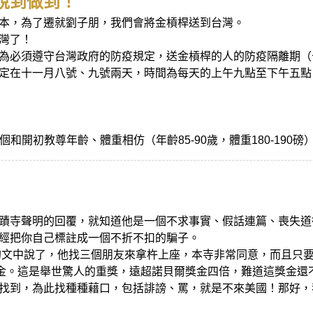
說到做到！
本，為了遷就劉子朋，我們會將金槓桿送到台灣。
灣了！
為必須遵守台灣政府的防疫規定，送金槓桿的人的防疫隔離期（
定在十一月八號、九號兩天，時間為每天的上午九點至下午五點
個和開初教尊年齡、體重相仿（年齡85-90歲，體重180-190磅）
蹟寺聲明的回覆，就知道他是一個不求事實、假話連篇、喪失道
經把你自己標註成一個不折不扣的騙子。
的文中說了，他找三個朋友來拿杵上座，本寺非常同意，而且只要
美金。這是舉世驚人的重獎，遠超諾貝爾獎金四倍，難道這獎金
找到，為此找種種藉口，包括誹謗、罵，就是不來美國！那好，