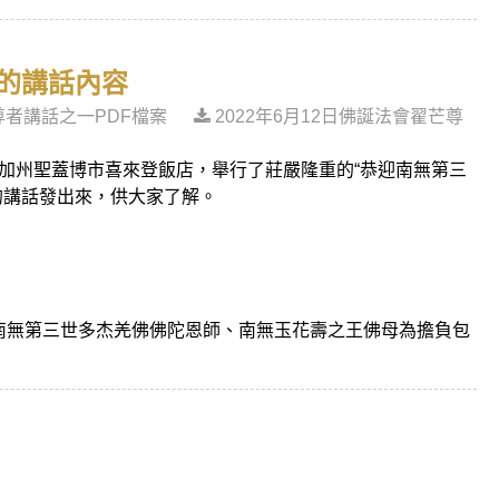
尊的講話內容
芒尊者講話之一PDF檔案
2022年6月12日佛誕法會翟芒尊
加州聖蓋博市喜來登飯店，舉行了莊嚴隆重的“恭迎南無第三
的講話發出來，供大家了解。
南無第三世多杰羌佛佛陀恩師、南無玉花壽之王佛母為擔負包