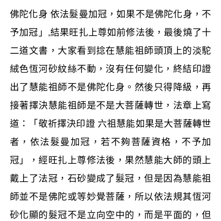
佛陀化身
依法髮曼加冠，如果不是佛陀化身，不
予加冠」
,
結果旺扎上尊如前修法後，最後燒了十
二道文書，大家看到捻在慧能祖師頭頂上的淡駝
絨色恆河砂紋絲不動，沒有任何變化，終結印證
出了慧能祖師不是佛陀化身。然後只得降級，再
接著擇決慧能祖師是不是大菩薩轉世，法章上寫
道：「敬祈擇決印證
六祖慧能如果是大菩薩轉世
者，依法髮曼加冠，若不夠菩薩資格，不予加
冠」，經旺扎上尊修法後，果然慧能大師的頭上
戴上了法冠，石砂變成了髮冠，但是因為慧能祖
師並不是佛陀或等妙覺菩薩，所以依法規其恆河
砂化顯的髮冠不是立向空中的，而是平面的，但