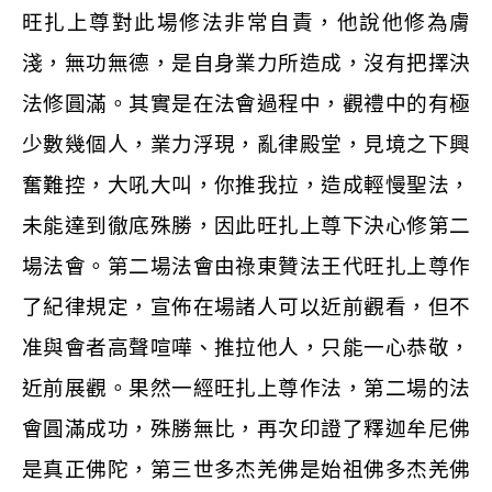
旺扎上尊對此場修法非常自責，他說他修為膚
淺，無功無德，是自身業力所造成，沒有把擇決
法修圓滿。其實是在法會過程中，觀禮中的有極
少數幾個人，業力浮現，亂律殿堂，見境之下興
奮難控，大吼大叫，你推我拉，造成輕慢聖法，
未能達到徹底殊勝，因此旺扎上尊下決心修第二
場法會。第二場法會由祿東贊法王代旺扎上尊作
了紀律規定，宣佈在場諸人可以近前觀看，但不
准與會者高聲喧嘩、推拉他人，只能一心恭敬，
近前展觀。果然一經旺扎上尊作法，第二場的法
會圓滿成功，殊勝無比，再次印證了釋迦牟尼佛
是真正佛陀，第三世多杰羌佛是始祖佛多杰羌佛