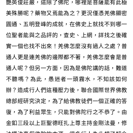
艷英俊莊嚴，這除了佛陀，哪裡是菩薩能有此極
美殊勝呢？藥物又焉能為之？更況僅憑羌佛顯密
圓通、五明登峰的成就，在佛史上就找不到哪一
位聖者能與之品評的，查史、上網，詳找之後確
實一個也找不出來！羌佛怎麼沒有過人之處？普
通人更是連羌佛的邊際都不著，羌佛怎麼會是普
通人呢？但另一方面，因為是佛陀講的話，難道
不聽嗎？為此，愚迷者一頭霧水，不知該如何
辦？造成行人們這種壓力後，聯合國際世界佛教
總部經研究決定，為了給佛教徒們一個正確的答
復，為了利益眾生，只能對佛陀行之不恭了。由
金釦三段以上巨聖德旺扎上尊主持金剛法曼，修