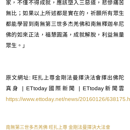
家，不僅不得成就，應該墮入三惡道，悲慘痛苦
無比；如果以上所述都是實在的，祈願所有眾生
都能學習到南無第三世多杰羌佛和南無釋迦牟尼
佛的如來正法，福慧圓滿，成就解脫，利益無量
眾生。」
原文網址
:
旺扎上尊金剛法曼擇決法會擇出佛陀
真身
| ETtoday
國際新聞
| ETtoday
新聞雲
https://www.ettoday.net/news/20160126/638175.
南無第三世多杰羌佛
旺扎上尊
金剛法曼擇決大法會