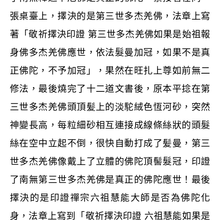
張桌臺上，擇決的是第三世多杰羌佛，法章上寫
著「敬祈擇決印證
第三世多杰羌佛如果是始祖報
身佛多杰羌佛應世，依法髮曼加冠，如果不是真
正佛陀，不予加冠」，果然在旺扎上尊如前無二
修法，最後燒完了十二道文書後，原本平捻在第
三世多杰羌佛頭頂髪上的淡駝絨色恆河砂，突然
神變長高，每粒細砂相互連接成線條絲狀的頭髮
絲在空中立起不倒，很快自動打成了髪曼，第三
世多杰羌佛像戴上了立體的佛陀頂髻髮冠，印證
了南無第三世多杰羌佛是真正的佛陀應世！最後
擇決的是印證禪宗六祖慧能大師是否為佛陀化
身，法章上寫到「敬祈擇決印證
六祖慧能如果是