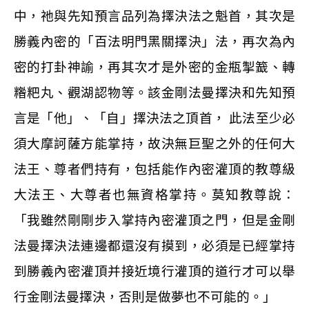
中，祂與先知預言品列為擇決法之魁首，其次是
勝義內密的「百法明門黑關擇決」法，再次為內
密的打卦神諭，再其次才是外密的金瓶掣籖、轉
糌粑丸、觀湖認物等。該金剛法曼擇決和先知預
言是「他」、「自」擇決法之頂首，
此法至少必
須大摩訶薩方能掌持，故決無巨聖之外的任何大
法王、尊者們持有，包括能作內密灌頂的教尊級
大法王、大尊者也無資格掌持。莫知教尊說：
「我雖然剛剛步入掌持內密灌頂之門，但是金剛
法曼擇決法連邊都還沒有摸到，必須是已經掌持
到勝義內密灌頂并接近境行灌頂的道行才可以舉
行金剛法曼擇決，否則是做夢也不可能的。」