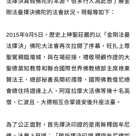
法擇決真假佛陀的本源。很多行人為此想了解金
剛法曼擇決佛陀的法會狀況。現報導如下：
2015
年
9
月
5
日，歷史上神聖莊嚴的以「金剛法曼
法擇決」佛陀大法會再次拉開了序幕，旺扎上尊
聖駕親臨壇城，與在場迎接，禮敬現觀作證的大
聖德莫知教尊和聯合國際世界佛教總部主席祿東
贊法王、總部秘書長開初孺尊、國際佛教僧尼總
會總住持證達上人、阿寇拉摩大活佛等幾十名高
僧、仁波且、大德相互合掌道安後升座法臺。
為了公正面對，首先擇決印證的是南無釋迦牟尼
佛，法章上寫道：「敬祈擇決印證
釋迦牟尼佛如