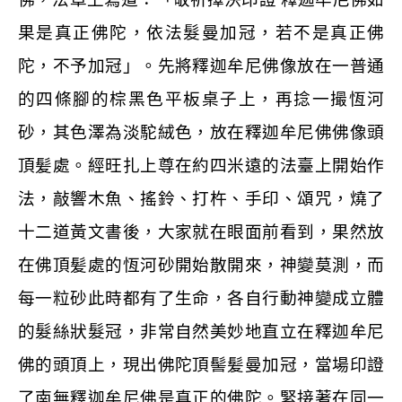
果是真正佛陀，依法髮曼加冠，若不是真正佛
陀，不予加冠」。先將釋迦牟尼佛像放在一普通
的四條腳的棕黑色平板桌子上，再捻一撮恆河
砂，其色澤為淡駝絨色，放在釋迦牟尼佛佛像頭
頂髪處。經旺扎上尊在約四米遠的法臺上開始作
法，敲響木魚、搖鈴、打杵、手印、頌咒，燒了
十二道黃文書後，大家就在眼面前看到，果然放
在佛頂髪處的恆河砂開始散開來，神變莫測，而
每一粒砂此時都有了生命，各自行動神變成立體
的髮絲狀髮冠，非常自然美妙地直立在釋迦牟尼
佛的頭頂上，現出佛陀頂髻髪曼加冠，當場印證
了南無釋迦牟尼佛是真正的佛陀。緊接著在同一