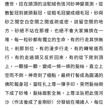
應世，捻在頭頂的淡駝絨色恆河砂神變莫測，從
散髪冠到披頭髮冠，從粗毛冠變成細毛冠，砂與
砂之間空白空間之間或疏或密，該留空間的地
方，砂絕不站在那裡，也絕不會大家擁擠在一
堆，每一粒砂都有獨立的生命，有的行走其快無
比，剎那到位，有的漫步行走，有的轉彎道而
行，有的走過頭又反折回來，有的從下爬到頂
上，一顆接一顆，變成一條一條的髮絲，直立上
空而不倒，神奇到了極點，最終打髻成為圓滿的
佛陀報身冠。當旺扎上尊一彈手印，突然髮絲倒
下成了砂堆，髮絲蹤影全無，上尊法旨把此恆河
沙（作法後成了金剛砂）分發給在場諸人，每位