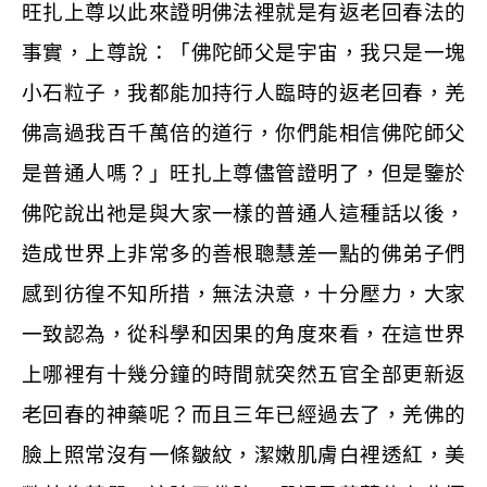
旺扎上尊以此來證明佛法裡就是有返老回春法的
事實，上尊說：「佛陀師父是宇宙，我只是一塊
小石粒子，我都能加持行人臨時的返老回春，羌
佛高過我百千萬倍的道行，你們能相信佛陀師父
是普通人嗎？」旺扎上尊儘管證明了，但是鑒於
佛陀說出祂是與大家一樣的普通人這種話以後，
造成世界上非常多的善根聰慧差一點的佛弟子們
感到彷徨不知所措，無法決意，十分壓力，大家
一致認為，從科學和因果的角度來看，在這世界
上哪裡有十幾分鐘的時間就突然五官全部更新返
老回春的神藥呢？而且三年已經過去了，羌佛的
臉上照常沒有一條皺紋，潔嫩肌膚白裡透紅，美