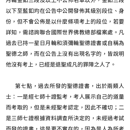
月輪金釦三段及以上不公佈名單以外，金釦三段
以下至藍釦均在公告中公開發佈其級別段位、身
份，但不會公佈是以什麼條項考上的段位，若要
詳知，需諮詢聯合國際世界佛教總部檔案處。凡
過去已持一星日月輪和須彌輪聖德證書或自稱為
聖德之師，而在公告上沒有出現名字的，皆說明
他沒有考上，已經是退聖成凡的罪障之人了。
第七點，過去所發的聖德證書，出於兩類人
士：一是經七師十證監考，考人展示自己的道量
而考取的，但是未經聖考認定，因此不確切；二
是三師七證根據資料調查所決定的，未經過考試
而發的證書，這是更不實在的，因為是人為所考