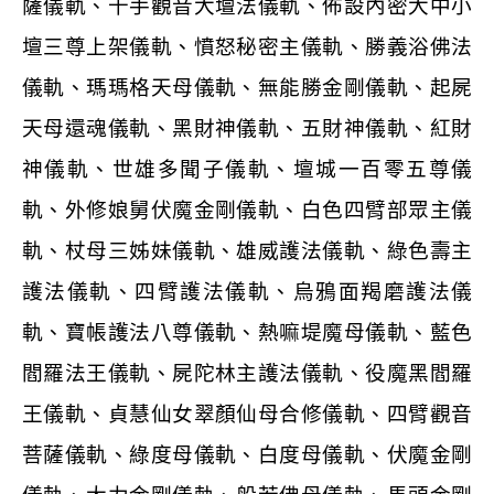
薩儀軌、千手觀音大壇法儀軌、佈設內密大中小
壇三尊上架儀軌、憤怒秘密主儀軌、勝義浴佛法
儀軌、瑪瑪格天母儀軌、無能勝金剛儀軌、起屍
天母還魂儀軌、黑財神儀軌、五財神儀軌、紅財
神儀軌、世雄多聞子儀軌、壇城一百零五尊儀
軌、外修娘舅伏魔金剛儀軌、白色四臂部眾主儀
軌、杖母三姊妹儀軌、雄威護法儀軌、綠色壽主
護法儀軌、四臂護法儀軌、烏鴉面羯磨護法儀
軌、寶帳護法八尊儀軌、熱嘛堤魔母儀軌、藍色
閻羅法王儀軌、屍陀林主護法儀軌、役魔黑閻羅
王儀軌、貞慧仙女翠顏仙母合修儀軌、四臂觀音
菩薩儀軌、綠度母儀軌、白度母儀軌、伏魔金剛