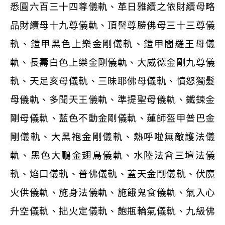
悉圓六百三十四尊儀軌、革日雅續之依財續母略
品財續母十九尊儀軌、頂髻尊勝佛母三十三尊儀
軌、鎧甲黑色上樂金剛儀軌、鎧甲閻羅王母儀
軌、長壽白色上樂金剛儀軌、大威德金剛九尊儀
軌、天足亥母儀軌、三昧耶佛母儀軌、憤怒獨髮
母儀軌、多聞天王儀軌、準提聖母儀軌、鐵鍊金
剛母儀軌、藍色不動金剛儀軌、蓮師盔甲普巴金
剛儀軌、大黑袍金剛儀軌、熱呼啦無敵護法儀
軌、黑色大鵬金翅鳥儀軌、水陸法會三壇法儀
軌、焰口儀軌、普佛儀軌、蓋天金剛儀軌、伏魔
火供儀軌、施身法儀軌、施餓鬼食儀軌、氣入心
升空儀軌、拙火定儀軌、飽瓶輪氣儀軌、九級佛