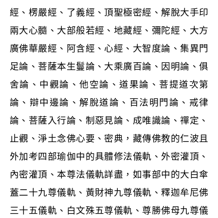
經、楞嚴經、了義經、頂聖極密經、解脫大手印
兩大心髓、大部般若經、地藏經、彌陀經、大方
廣佛華嚴經、阿含經、心經、大智度論、集異門
足論、菩薩本生鬘論、大乘廣百論、因明論、俱
舍論、中觀論、他空論、道果論、菩提道次第
論、辯中邊論、解脫道論、百法明門論、戒律
論、菩薩入行論、制惡見論、成唯識論、禪定、
止觀、淨土念佛心要、密典，藏傳佛教的仁波且
外加考四部瑜伽中的具體修法儀軌、外密灌頂、
內密灌頂、本尊法儀軌詳盡，如事部中的大白傘
蓋二十九尊儀軌、黃財神九尊儀軌、釋迦牟尼佛
三十五儀軌、白文殊五尊儀軌、尊勝佛母九尊儀