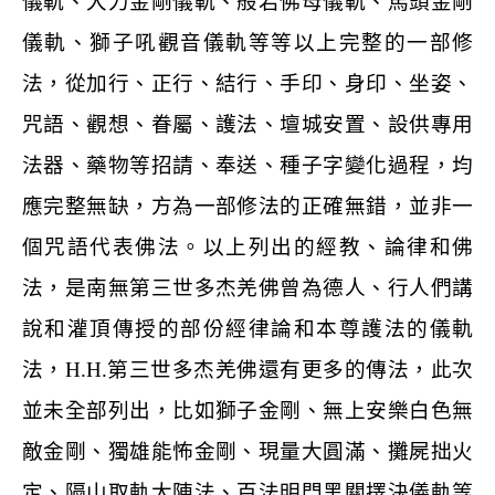
儀軌、大力金剛儀軌、般若佛母儀軌、馬頭金剛
儀軌、獅子吼觀音儀軌等等以上完整的一部修
法，從加行、正行、結行、手印、身印、坐姿、
咒語、觀想、眷屬、護法、壇城安置、設供專用
法器、藥物等招請、奉送、種子字變化過程，均
應完整無缺，方為一部修法的正確無錯，並非一
個咒語代表佛法。以上列出的經教、論律和佛
法，是南無第三世多杰羌佛曾為德人、行人們講
說和灌頂傳授的部份經律論和本尊護法的儀軌
法，
H.H.
第三世多杰羌佛還有更多的傳法，此次
並未全部列出，比如獅子金剛、無上安樂白色無
敵金剛、獨雄能怖金剛、現量大圓滿、攤屍拙火
定、隔山取軌大陣法、百法明門黑關擇決儀軌等