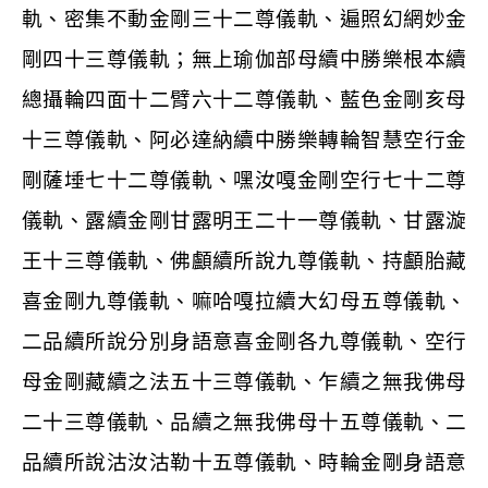
軌、密集不動金剛三十二尊儀軌、遍照幻網妙金
剛四十三尊儀軌；無上瑜伽部母續中勝樂根本續
總攝輪四面十二臂六十二尊儀軌、藍色金剛亥母
十三尊儀軌、阿必達納續中勝樂轉輪智慧空行金
剛薩埵七十二尊儀軌、嘿汝嘎金剛空行七十二尊
儀軌、露續金剛甘露明王二十一尊儀軌、甘露漩
王十三尊儀軌、佛顱續所說九尊儀軌、持顱胎藏
喜金剛九尊儀軌、嘛哈嘎拉續大幻母五尊儀軌、
二品續所說分別身語意喜金剛各九尊儀軌、空行
母金剛藏續之法五十三尊儀軌、乍續之無我佛母
二十三尊儀軌、品續之無我佛母十五尊儀軌、二
品續所說沽汝沽勒十五尊儀軌、時輪金剛身語意