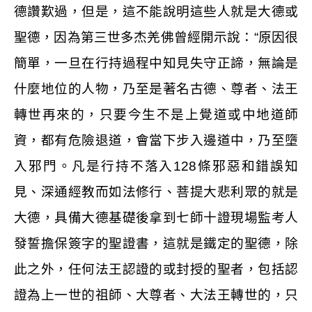
德讚歎過，但是，這不能說明這些人就是大德或
聖德，因為第三世多杰羌佛曾經開示說：“原因很
簡單，一旦在行持過程中知見失守正諦，無論是
什麼地位的人物，乃至是著名古德、尊者、法王
轉世再來的，只要今生不是上覺道或中地道師
資，都有危險退道，會當下步入邊道中，乃至墮
入邪門。凡是行持不落入
128
條邪惡和錯誤知
見、深通經教而如法修行、菩提大悲利眾的就是
大德，具備大德基礎後拿到七師十證現場監考人
發誓擔保簽字的聖證書，這就是鐵定的聖德，除
此之外，任何法王認證的或封授的聖者，包括認
證為上一世的祖師、大尊者、大法王轉世的，只