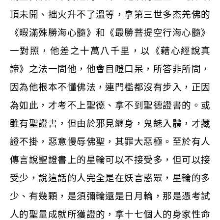
頂未開、拙火升不了溫等，拿第三世多杰羌佛的
《暇滿殊勝海心髓》和《最勝菩提空行海心髓》
一對照，他差之十萬八千里，以《藉心經說真
諦》之法一問他，他會目瞪口呆，所答非所問，
因為他根本不懂佛法，連門檻都沒有步入，正因
為如此，才考不上聖德、拿不到聖德證書的。或
雖有聖證書，但由於邪見纏身，鬼魅入體，才藏
證不掛，惡意慢辱佛聖，其罪大惡極。至於有人
傳言說聖證書上的星輪可以不接受多，但可以接
受少，說這話的人完全是在妖言惑眾，星輪的多
少、有幾顆，是須彌輪還是日月輪，那是憑考試
人的聖量成就所獲證的，拿十七個人的身家性命