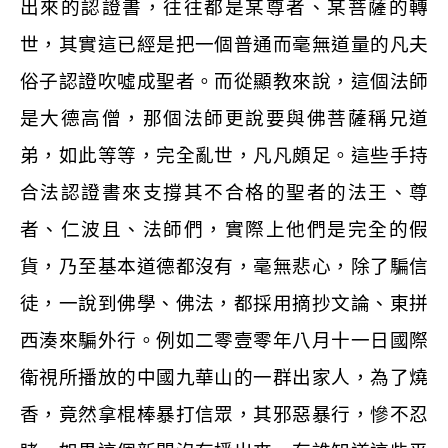
出來的認證書，往往都是某尊者、某菩薩的轉
世，其實這已經是把一個普通而毫無道量的凡夫
俗子認證吹噓成聖者。而從顯教來說，這個法師
是大德高僧，那個法師更說要與佛菩薩稱兄道
弟，如此等等，完全亂世，凡凡頗足。這些手持
合法認證書來支撐其不合格的聖者的法王、尊
者、仁波且、法師們，實際上他們是完全的假
貨，乃至基本道德都沒有，毫無悲心，除了騙信
徒，一說到佛學、佛法，都採用摘抄文論、東拼
西湊來騙外行。例如二零壹零年八月十一日國際
衛視所播放的中國九華山的一群出家人，為了燒
香，竟然拿棍棒暴打信眾，其邪惡暴行，慘不忍