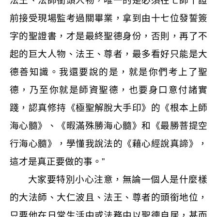
法王、法師銜頭人物，唯一的是必須在七師十證
前接受現場監考過關畢業，拿到由十七位發誓簽
字的聖證書，才是最終聖德身份，否則，再了不
起的巨大人物、法王、尊者，最多看好只能是大
德善知識。我還要說的是，就是你們考上了聖
德，乃至你就是師資聖德，也要身口意付諸實
踐，認真修持《極聖解脫大手印》的《根本上師
海心髓》、《暇滿殊勝海心髓》和《最勝菩提空
行海心髓》，學懂我說法的《藉心經說真諦》，
這才是真正要做的事。”
大家要特別小心注意，無論一個人是什麼樣
的大法師、大仁波且、法王、尊者的頭銜地位，
只要他在日常生活中或法務中以聖德自居，甚而