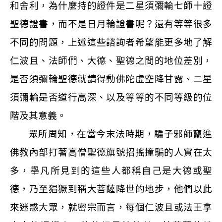
和舍利，為什麼持的證件是二星須彌輪七師十證
聖德證書，而不是日月輪證書呢？還有等等很多
不同的問題，上述這些諮詢者希望能更多地了解
仁波且、法師們、大德、聖德之間的地位差別，
是否須彌輪聖德就請得動佛陀虛空降甘露、二星
須彌輪是否道行高深、以及等等的不同等級的位
階及其意義。
眾所周知，在當今末法時期，騙子邪師竄進
佛教內部打著高僧聖德旗號招搖撞騙的人實在太
多，舉凡所見到的這些人都稱自己是大德或聖
德，乃至猖獗到稱大菩薩降世的地步，他們以此
來迷惑大眾，就密宗而言，每個仁波且或法王拿