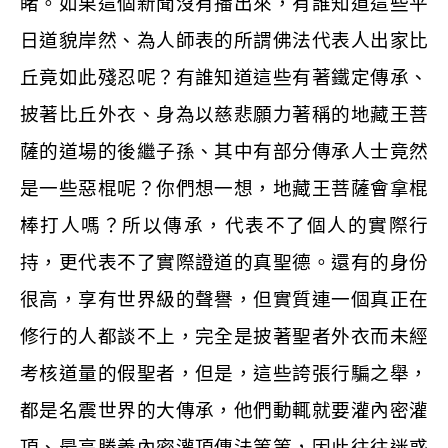
睹。如果這個新聞沒有播出來，有誰知道這些平
日道貌岸然、為人師表的所謂佛法代表人出家比
丘竟如此殘忍呢？有誰知道這些有著鐵定傳承、
披著比丘外衣、身為以慈悲願力著稱的地藏王菩
薩的道場的後繼子孫、其中有部分傳承人士竟然
是一些惡棍呢？你們想一想，地藏王菩薩會拿棍
棒打人嗎？所以傳承，代表不了個人的實際行
持，更代表不了實際證道的真聖德。還有的身份
很高，享有世界級的聲譽，但實質連一個真正在
修行的人都談不上，完全是披著聖者外衣而未經
考核道量的假聖者，但是，這些誇張行騙之舉，
都是名震世界的大傳承，他們動輒就要灌內密灌
頂、最高勝義內密灌頂傳法等等，因此往往迷惑