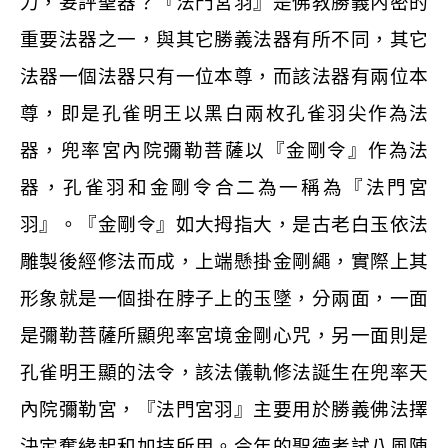
力，妄評聖器？『法門宮羽』是佛教勝義內密的
重要法器之一，與其它勝義法器有所不同，其它
法器一個法器只有一位本尊，而該法器有兩位本
尊，即是孔雀明王以黑白兩枚孔雀羽尖作為法
器，兜率宮內院彌勒菩薩以『金剛令』作為法
器，孔雀羽和金剛令合二為一稱為『法門宮
羽』。『金剛令』如大拇指大，是古老白玉依法
雕製後經修法而成，上端懸掛金剛繩，實際上其
形象就是一個掛在脖子上的玉墜，分兩面，一面
是彌勒菩薩所顯兜率宮境金剛心咒，另一面則是
孔雀明王顯的法令，該法儀軌修法誕生在兜率天
內院彌勒宮，『法門宮羽』主要用於勝義佛法擇
決定奪緣起和加持所用。今年的聖德考試八風陣