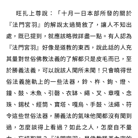
旺扎上尊說：「十月一日本部所發的關於
『法門宮羽』的解說太過簡敘了，讓人不知出
處，既已提到，就應該略微詳盡一點。有人認為
『法門宮羽』好像是道教的東西，說此話的人充
其量對世俗佛教法義的了解都只是皮毛而已，至
於勝義法義，可以說該人聞所未聞！只會曉得世
俗法義施軌上的一些法器，鈴、杵、鉤、燈、
鐘、鼓、木魚、引磬、衣缽、繩、叉、章嘎、念
珠、錫杖、經筒、寶塔、嘎烏、手鼓、法繩、符
令這些世俗法器，勝義法的氣味他聞都沒有聞到
過，怎麼談得上看過？如此之人，怎麼自不量