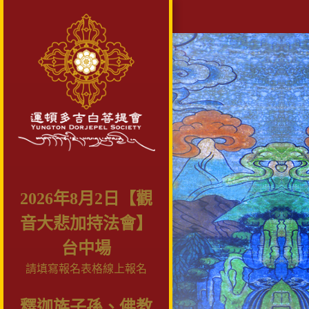
2026年8月2日【觀
音大悲加持法會】
台中場
請填寫報名表格線上報名
釋迦族子孫、佛教