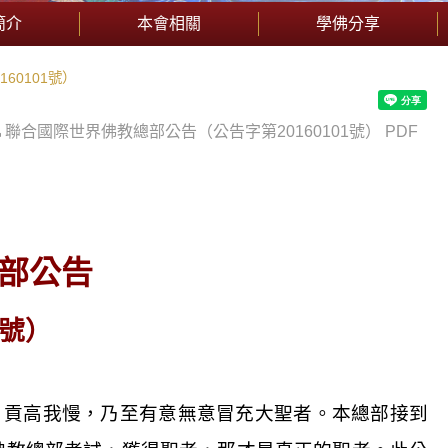
簡介
本會相關
學佛分享
60101號）
聯合國際世界佛教總部公告（公告字第20160101號） PDF
部公告
號）
、貢高我慢，乃至有意無意冒充大聖者。本總部接到