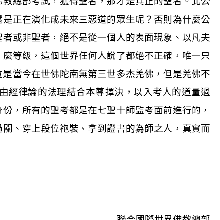
佛教總部考試，獲得聖者，那才是真正的聖者。此公
還是正在演化成未來三惡道的眾生呢？否則為什麼公
聖者或非聖者，絕不是從一個人的表面現象、以凡夫
什麼等級，這個世界任何人說了都絕不正確，唯一只
位是當今在世佛陀南無第三世多杰羌佛，但是羌佛不
由經律論的法理結合本尊擇決，以入考人的道量過
身份，所有的聖考都是在七聖十師監考面前進行的，
過關、穿上段位袍裝、拿到證書的為師之人，真實而
聯合國際世界佛教總部