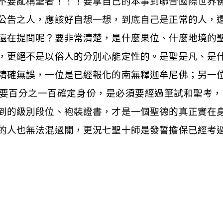
不要亂稱聖者！！！要拿自己的本事到聯合國際世界
公告之人，應該好自想一想，到底自己是正常的人，
還在提問呢？要非常清楚，是什麼果位、什麼地境的
，更絕不是以俗人的分別心能定性的。是聖是凡、是
精確無誤，一位是已經報化的南無釋迦牟尼佛；另一
要百分之一百確定身份，是必須要經過筆試和聖考，
到的級別段位、袍裝證書，才是一個聖德的真正實在
的人也無法混過關，更況七聖十師是發誓擔保已經考