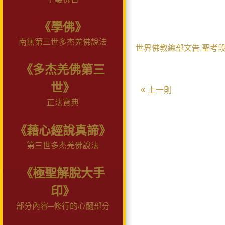
《學佛》
南無第三世多杰羌佛說法
世界佛教總部文告
聖考
《多杰羌佛第三
世》
上一則
正法寶典
《藉心經說真諦》
第三世多杰羌佛說法
《極聖解脫大手
印》
部分內容─修行的心髓部分