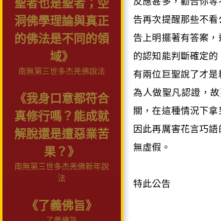
反應甚多，勸告你等
聖者也是聖者；空
告再次提醒那些不看
洞佛學理論與真正
的佛法是不同的領
告上明擺著有答案，
域》
的認知能判斷確定的
南無第三世多杰羌佛說法
有兩位巨聖說了才是
為人做聖凡認證，故
《我身口意都符合
關，在這種情況下拿
真修行嗎？能成就
因此再厲害花言巧語
解脫還是遭惡業苦
無虛假。
果？》
南無第三世多杰羌佛新年說
法
特此公告
《了義佛旨》
了義佛旨