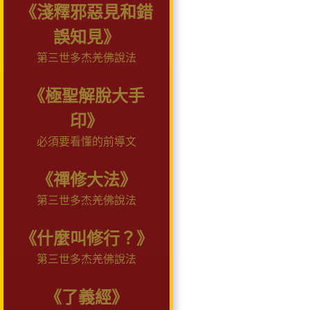
《淺釋邪惡見和錯
誤知見》
第三世多杰羌佛說法
《極聖解脫大手
印》
必須要看懂的前導文
《禪修大法》
第三世多杰羌佛說法
《什麼叫修行？》
第三世多杰羌佛說法
《了義經》