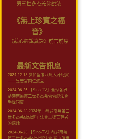
第三世多杰羌佛說法
《無上珍寶之福
音》
《藉心經說真諦》前言前序
最新文告訊息
參加聖考八風大陣紀實
2024-12-18
——昱宏宮闕仁波且
【Sino-TV】全球各界
2024-06-26
恭迎南無第三世多杰羌佛佛誕法會
舉世同慶
2024年「恭迎南無第三
2024-06-23
世多杰羌佛佛誕」法會上翟芒尊者
的講話
【Sino-TV】恭迎南無
2024-06-23
第三世多杰羌佛佛誕法會 聖典傳世