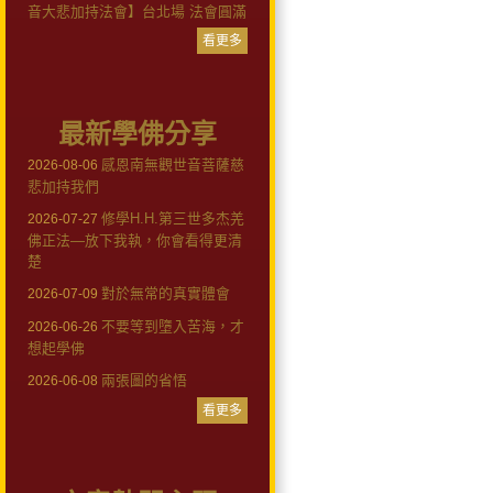
音大悲加持法會】台北場 法會圓滿
看更多
最新學佛分享
感恩南無觀世音菩薩慈
2026-08-06
悲加持我們
修學H.H.第三世多杰羌
2026-07-27
佛正法—放下我執，你會看得更清
楚
對於無常的真實體會
2026-07-09
不要等到墮入苦海，才
2026-06-26
想起學佛
兩張圖的省悟
2026-06-08
看更多