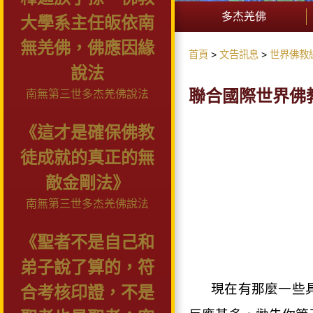
多杰羌佛
大學系主任皈依南
無羌佛，佛應因緣
首頁
文告訊息
世界佛教
說法
聯合國際世界佛教
南無第三世多杰羌佛說法
《這才是確保佛教
徒成就的真正的無
敵金剛法》
南無第三世多杰羌佛說法
《聖者不是自己和
弟子說了算的，符
現在有那麼一些
合考核印證，不是