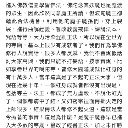
進入佛教僧團學習佛法，佛陀念其妖魔也是應渡
的眾生，因此欣然同意魔王所請，但波旬魔王卻
藉此合法機會，利用他的魔子魔孫們，穿上袈
裟，進行曲解經義、篡改教義戒律、課誦法本、
咒語等等，大力污染混亂正法，所以現在全世界
的寺廟，基本上很少有成就者了。我們作為學佛
修行人說實話，很多人都反感，我們不會說假話
討大家高興，我們只能不打妄語，按事實說，比
如享譽世界的噶陀寺，曾修大圓滿成就化虹身的
有十萬多人，當年這真是了不起的正法大事，但
現在近幾十年，一個虹身成就者都沒有出現過，
包括寺主、法王，都成了無力虛殼，不說化虹光
了，個個都病中了結。又如密宗裡面傳拙火定的
上師很多，結果傳法人都修不起火溫，這就是當
今擺著的事實！這是為什麼？是魔子魔孫早已進
入大多數的寺廟，篡改了經書正法，加之未作勝