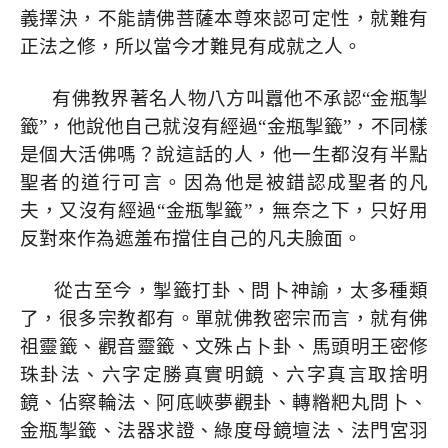
義擇決，不能請佛菩薩本尊來認可定性，就難有
正法之修，所以當今才難見有成就之人。
有佛教界著名人物八方叫囂他不承認“金瓶掣
籤”，他說他自己就沒有經過“金瓶掣籤”，不同樣
是個大活佛嗎？說這話的人，他一生都沒有半點
聖者的道行可言。因為他是被錯認成聖者的凡
夫，又沒有經過“金瓶掣籤”，無奈之下，只好用
反對來作為遮羞布擋住自己的凡夫臉面。
從古至今，掣籤打卦、問卜神諭，太多種類
了，很多宗教都有。單就佛教密宗而言，就有佛
祖靈籤、觀音靈籤、文殊占卜卦、馬頭明王密修
珠卦法、六字定勝真實明鏡、六字真言取捨明
鏡、佔察輪法、阿底峽夢觀卦、轉糌粑丸問卜、
金瓶掣籤、法器求證、綠度母鏡壇法、法門宮羽