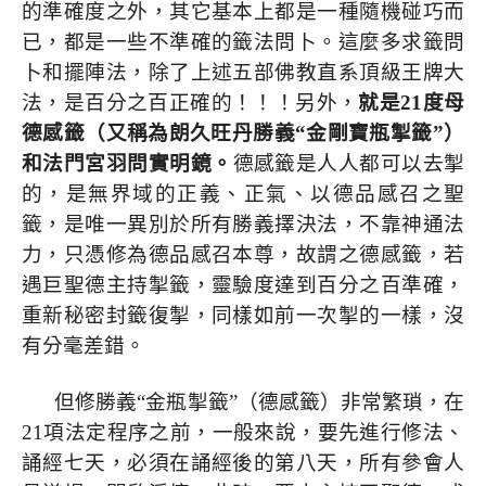
的準確度之外，其它基本上都是一種隨機碰巧而
已，都是一些不準確的籤法問卜。這麼多求籤問
卜和擺陣法，除了上述五部佛教直系頂級王牌大
法，是百分之百正確的！！！另外，
就是
21
度母
德感籤（又稱為朗久旺丹勝義“金剛寶瓶掣籤”）
和法門宮羽問實明鏡。
德感籤是人人都可以去掣
的，是無界域的正義、正氣、以德品感召之聖
籤，是唯一異別於所有勝義擇決法，不靠神通法
力，只憑修為德品感召本尊，故謂之德感籤，若
遇巨聖德主持掣籤，靈驗度達到百分之百準確，
重新秘密封籤復掣，同樣如前一次掣的一樣，沒
有分毫差錯。
但修勝義“金瓶掣籤”（德感籤）非常繁瑣，在
21
項法定程序之前，一般來說，要先進行修法、
誦經七天，必須在誦經後的第八天，所有參會人