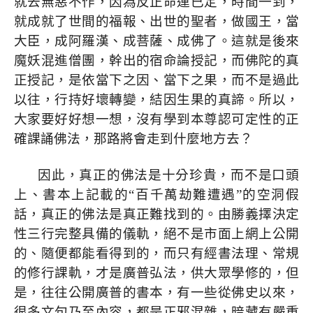
就去無惡不作，因為反正命運已定，時間一到，
就成就了世間的福報、出世的聖者，做國王，當
大臣，成阿羅漢、成菩薩、成佛了。這就是後來
魔妖混進僧團，幹出的宿命論授記，而佛陀的真
正授記，是依當下之因、當下之果，而不是過此
以往，行持好壞轉變，結因生果的真諦。所以，
大家要好好想一想，沒有學到本尊認可定性的正
確課誦佛法，那路將會走到什麼地方去？
因此，真正的佛法是十分珍貴，而不是口頭
上、書本上記載的“百千萬劫難遭遇”的空洞假
話，真正的佛法是真正難找到的。由勝義擇決定
性三行完整具備的儀軌，絕不是市面上網上公開
的、隨便都能看得到的，而只有經書法理、常規
的修行課軌，才是廣普弘法，供大眾學修的，但
是，往往公開廣普的書本，有一些從佛史以來，
很多文句乃至內容，都是正邪混雜，暗藏有嚴重