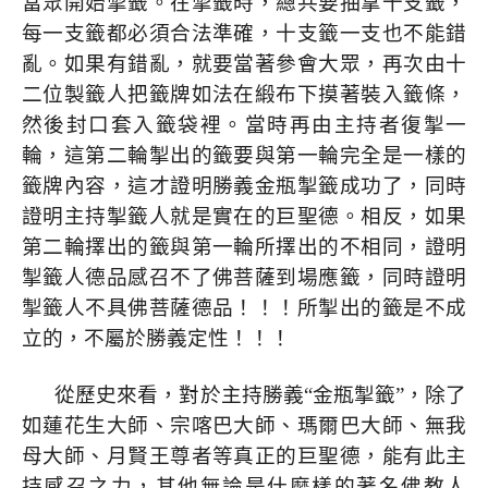
當眾開始掣籤。在掣籤時，總共要抽拿十支籤，
每一支籤都必須合法準確，十支籤一支也不能錯
亂。如果有錯亂，就要當著參會大眾，再次由十
二位製籤人把籤牌如法在緞布下摸著裝入籤條，
然後封口套入籤袋裡。當時再由主持者復掣一
輪，這第二輪掣出的籤要與第一輪完全是一樣的
籤牌內容，這才證明勝義金瓶掣籤成功了，同時
證明主持掣籤人就是實在的巨聖德。相反，如果
第二輪擇出的籤與第一輪所擇出的不相同，證明
掣籤人德品感召不了佛菩薩到場應籤，同時證明
掣籤人不具佛菩薩德品！！！所掣出的籤是不成
立的，不屬於勝義定性！！！
從歷史來看，對於主持勝義“金瓶掣籤”，除了
如蓮花生大師、宗喀巴大師、瑪爾巴大師、無我
母大師、月賢王尊者等真正的巨聖德，能有此主
持感召之力，其他無論是什麼樣的著名佛教人