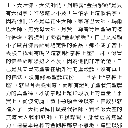
王、大活佛、大法師們，對勝義“金瓶掣籤”是只
有六個字：唯恐避之不及！生怕沾上這個名字，
因為他們並不是蓮花生大師、宗喀巴大師、瑪爾
巴大師、無我母大師、月賢王尊者等巨聖德的道
行德境，若提到了勝義“金瓶掣籤”，自己又展顯
不了感召佛菩薩到場定性的德品，那不成了當下
丟臉自找倒霉嗎？這就跟“拿杵上座”一樣，假冒
的佛菩薩唯恐避之不及，因為他們非常清楚，自
己是凡夫冒充聖者在騙外行的虛殼體，沒有真正
的佛法，沒有絲毫聖體成份，一旦沾上“拿杵上
座”，就只會丟臉倒霉。而唯有證到了聖體質聖體
力的真聖德，才能拿起上超
12
段以上的重量！事
實上，從波旬魔王發下惡願至今以來，佛教界就
進入了一大批冒稱什麼幾代祖師、實際假大空的
無道大人物和妖師，五臟弊竭，身體虛弱無聖
力，連基本達標的金剛杵都拿不離地，這些以邪