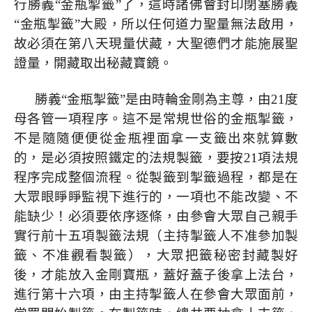
行勝義“金瓶掣籤”了，這時諸佛會封印閉塞勝義
“金瓶掣籤”大殿，所以任何道力聖量無法啟用，
故必須在第八天現量伏藏，大聖德們才能施展聖
證量，開藏取出秘藏寶鏡。
勝義“金瓶掣籤”是由時輪金剛為主尊，由
21
度
母各管一項程序。這不是常規世俗的金瓶掣籤，
不是隨隨便便從金瓶裡面拿一支籤出來就算數
的，是必須按照鐵定的法規製籤，要按
21
項法規
程序完成整個流程。從製籤到掣籤過程，都是在
大眾眼睜睜監視下進行的，一項也不能改變、不
能缺少！必須要依序逐條，由參會大眾自己親手
實行前十五項製籤法規（主持掣籤人不准參加製
籤、不准觀看製籤），大眾把籤秘密封藏製好
後，才能放入金剛寶瓶，蓋好蓋子後拿上法台，
進行第十六項，由主持掣籤人在參會大眾面前，