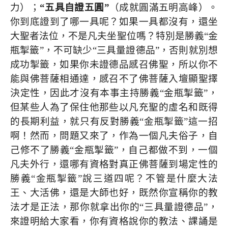
力）；
“
五具自證五圓
”
（成就圓滿五明高峰）。
你到底證到了哪一具呢？如果一具都沒有，還坐
大聖者法位，不是凡夫坐聖位嗎？特別是勝義“金
瓶掣籤”，不可缺少“三具量證德品”，否則就別想
成功掣籤，如果你未證德品感召佛聖，所以你不
能與佛菩薩相通達，感召不了佛菩薩入壇顯聖擇
決定性，因此才沒有本事主持勝義“金瓶掣籤”，
但某些人為了保住他那些以凡充聖的虛名和既得
的長期利益，就只有反對勝義“金瓶掣籤”這一招
啊！然而，問題又來了，作為一個凡夫俗子，自
己修不了勝義“金瓶掣籤”，自己都做不到，一個
凡夫外行，還哪有資格對真正佛菩薩到場定性的
勝義“金瓶掣籤”說三道四呢？不管是什麼大法
王、大活佛，還是大師也好，既然你宣稱你的教
法才是正法，那你就拿出你的“三具量證德品”，
來證明給大家看，你有資格說你的教法、課誦是