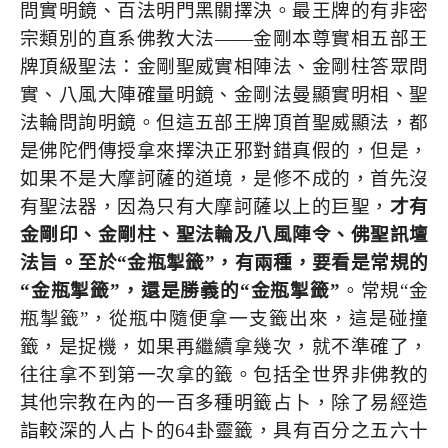
問實明鏡、百法明門黑關擇決。最王牌的有非密
宗類別的直系佛教大法——金剛本尊實相五部王
牌頂級聖法：金剛聖威實相陣法、金剛柱答眾問
實、八風大陣確量明鏡、金剛法曼顯實明相、聖
法輪問詢明鏡。但這五部王牌頂首聖威顯法，都
是佛陀們傳授拿來擇決正邪對錯真假的，但是，
如果不是大摩訶薩的道境，是修不成的，首先沒
有聖法器，因為只有大摩訶薩以上的巨聖，
才有
金剛印、金剛柱、聖法輪及八風陣令、佛聖訊壇
法旨。至於“金瓶掣籤”，有兩種，要看是常規的
“金瓶掣籤”，還是勝義的“金瓶掣籤”
。
常規“金
瓶掣籤”，從瓶中隨便拿一支籤出來，這是碰撞
籤，是捉機，如果再繼續拿幾次，就不準確了，
往往拿不到第一次拿的籤。包括全世界非佛教的
其他宗教在內的一百多種明籤占卜，除了易經造
詣較深的人占卜的
64
卦靈籤，具有百分之五六十