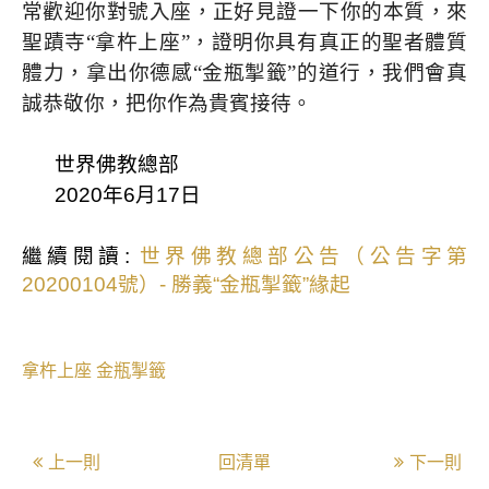
常歡迎你對號入座，正好見證一下你的本質，來
聖蹟寺“拿杵上座”，證明你具有真正的聖者體質
體力，拿出你德感“金瓶掣籤”的道行，我們會真
誠恭敬你，把你作為貴賓接待。
世界佛教總部
2020
年
6
月
17
日
繼續閱讀:
世界佛教總部公告（公告字第
20200104號）- 勝義“金瓶掣籤”緣起
拿杵上座
金瓶掣籤
上一則
回清單
下一則