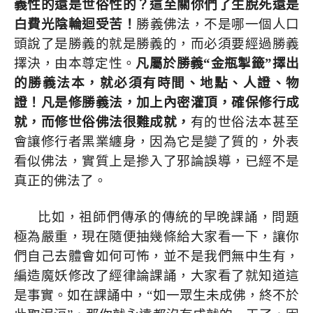
義性的還是世俗性的？這至關你們了生脫死還是
白費光陰輪迴受苦！
勝義佛法，不是哪一個人口
頭說了是勝義的就是勝義的，而必須要經過勝義
擇決，由本尊定性。
凡屬於勝義“金瓶掣籤”擇出
的勝義法本，就必須有時間、地點、人證、物
證！凡是修勝義法，加上內密灌頂，確保修行成
就，而修世俗佛法很難成就，
有的世俗法本甚至
會讓修行者黑業纏身，因為它是變了質的，外表
看似佛法，實質上是摻入了邪論誤導，已經不是
真正的佛法了。
比如，祖師們傳承的傳統的早晚課誦，問題
極為嚴重，現在隨便抽幾條給大家看一下，讓你
們自己去體會如何可怖，並不是我們無中生有，
編造魔妖修改了經律論課誦，大家看了就知道這
是事實。如在課誦中，“如一眾生未成佛，終不於