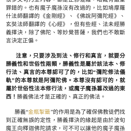
罪錯的。也有魔子魔孫沒有改過的，比如鳩摩羅
什法師翻譯的《金剛經》、《佛說阿彌陀經》、
玄奘法師翻譯的《心經》，但有些經、法未經勝
義擇決，除了佛陀、等妙覺菩薩，我們也不敢斷
言決定正偏。
注意，只要涉及到法、修行和真言，就要分
勝義性和世俗性兩類，勝義性是屬於該法本、修
行法、真言的本尊認可了的，比如“彌陀修法儀
軌”的本尊就是阿彌陀佛。本尊沒有認可的，就
屬於世俗性法本修行法，或魔子魔孫篡改過的東
西！
勝義佛法才是正確的、真正的佛法。
勝義“
金瓶掣籤
”的作用是為了確保佛教徒們找
到正確無誤的定性，勝義擇決的緣起是由於波旬
魔王向釋迦佛陀請求，可不可以讓他的魔子魔孫