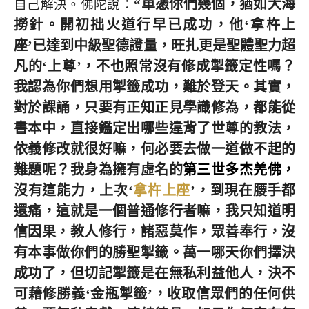
單憑你們幾個，猶如大海
自己解決。佛陀說：
“
撈針。開初拙火道行早已成功，他‘拿杵上
座’已達到中級聖德證量，旺扎更是聖體聖力超
凡的‘上尊’，不也照常沒有修成掣籤定性嗎？
我認為你們想用掣籤成功，難於登天。其實，
對於課誦，只要有正知正見學識修為，都能從
書本中，直接鑑定出哪些違背了世尊的教法，
依義修改就很好嘛，何必要去做一道做不起的
難題呢？我身為擁有虛名的
第三世多杰羌佛，
沒有這能力，上次‘
拿杵上座
’，到現在腰手都
還痛，這就是一個普通修行者嘛，我只知道明
信因果，教人修行，諸惡莫作，眾善奉行，沒
有本事做你們的勝聖掣籤。萬一哪天你們擇決
成功了，但切記掣籤是在無私利益他人，決不
可藉修勝義‘金瓶掣籤’，收取信眾們的任何供