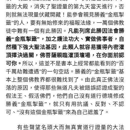
籤的大殿，消失了聖證量的第九天當天進行，否
則就無法現量伏藏開藏！能參會親見勝義“金瓶掣
籤”的人，要有無始修來的福報法緣，一萬個佛教
徒中難有一個有此勝因。
凡能列席此勝因法會勝
義“金瓶掣籤”，加之護法功大、實做佛事者，自
然種下強大聖法基因，此類人就容易獲得內密灌
頂擇決過關，佛菩薩親臨灌頂壇場，在你面前認
可你。
所以，這並不是書本上經常都能看到的“百
千萬劫難遭遇”的一句空話。勝義的“金瓶掣籤”基
本上整個佛教界都很難找到了。由此真正佛法沒
落的原因，使得那些無道凡夫被錯誤認證成聖的
假法王、假活佛們，他們自己沒有道行德境修成
勝義“金瓶掣籤”，就只有用抗議、反對、不認
可、“沒有這個金瓶掣籤”來為自己遮羞了。
有些聲望名頭大而無真實道行證量的大法