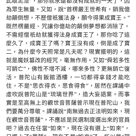
此取泥洹”，那你就永遠都沒有成就的一天了，因
為眾生無量。又如，說“首楞嚴王世希有，銷我億
劫顛倒想，不歷僧祇獲法身，願今得果成寶王。”
既然楞嚴經、咒讓你億劫的顛倒夢想都消除了，
不需經僧祇劫就獲得法身成寶王了，那你唸了這
麼久了，成寶王了嗎？寶王沒有成，倒是成了寶
二，為什麼今天照常是凡夫呢？現實擺明的，這
就是魔妖篡改的經咒，毫無作用。又如“舜若多性
可銷亡”，佛性不增不減，哪來多性？更無銷亡復
活。普陀山有飯館酒樓，一切都得拿錢才能吃
住，不是“思衣得衣，思食得食”，居然在課誦中
虛吹說普陀山是“琉璃世界”，造大妄語業。而事
實是至高無上的觀世音菩薩曾示現在普陀山，我
們要萬分尊敬。課誦說“南無過去正法明如來，現
在觀世音菩薩”，不應該是民選制度選出來的官員
吧？過去在任當“如來”，現在沒有選上“如來”，