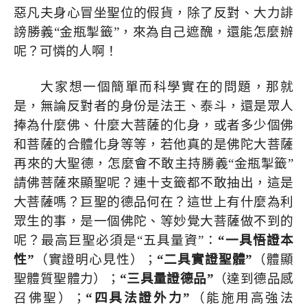
惡凡夫身心冒坐聖位的假貨，除了反對、大力誹
謗勝義“金瓶掣籤”，來為自己遮醜，還能怎麼辦
呢？可憐的人啊！
大家想一個簡單而科學實在的問題，那就
是，無論反對者的身份是法王、泰斗，還是眾人
捧為什麼佛、什麼大菩薩的化身，或者多少個佛
和菩薩的合體化身等等，若他真的是佛陀大菩薩
再來的大聖德，怎麼會不敢主持勝義“金瓶掣籤”
請佛菩薩來顯聖呢？連十支籤都不敢抽出，這是
大菩薩嗎？巨聖的德品何在？這世上有什麼為利
眾生的事，是一個佛陀、等妙覺大菩薩做不到的
呢？最高巨聖必須是“五具量資”：
“
一具悟證本
性
”
（實證明心見性）；
“
二具實證聖體
”
（體顯
聖體質聖體力）；
“
三具量證德品
”
（達到德品感
召佛聖）；
“
四具法證外力
”
（能施用高強法