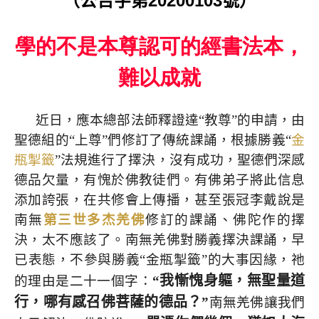
（公告字第
20200103
號）
學的不是本尊認可的經書法本，
難以成就
近日，應本總部法師釋證達“教尊”的申請，由
聖德組的“上尊”們修訂了傳統課誦，根據勝義“
金
瓶掣籤
”法規進行了擇決，沒有成功，聖德們深感
德品欠量，有愧於佛教徒們。有佛弟子將此信息
添加誇張，在共修會上傳播，甚至張冠李戴說是
南無
第三世多杰羌佛
修訂的課誦、佛陀作的擇
決，太不應該了。南無羌佛對勝義擇決課誦，早
已表態，不參與勝義“金瓶掣籤”的大事因緣，祂
我慚愧身軀，無聖量道
的理由是二十一個字：
“
行，哪有感召佛菩薩的德品？
”
南無羌佛讓我們