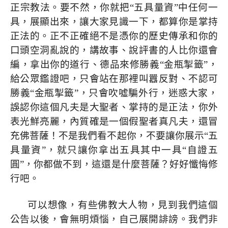
正宗教法。要不然，你就把“五具量資”中任何一
具，展顯出來，讓大家見識一下，都算你是掌持
正法的。正不正確絕不是憑你的歷史傳承和你的
口頭空洞亂說的，講故事、說評書的人比你還會
編，拿出你的道行、德品來修勝義“金瓶掣籤”，
給公眾鑑證吧，只會站在那裡叫囂反對、不認可
勝義“金瓶掣籤”，只會吹噓騙外行，迷惑大家，
誤認你這個凡夫是大聖者、掌持的是正法，你外
表光鮮亮麗，內質確是一個假聖者真凡夫，還冒
充佛菩薩！不是我們看不起你，不要讓你展示“五
具量資”，就只讓你拿出五具其中一具“自證五
圓”，你都做不到，這還是什麼菩薩？好好懺悔修
行吧。
可以想像，有些佛教大人物，見到我們這個
公告以後，會無明煩惱，自己展開誹謗。我們非