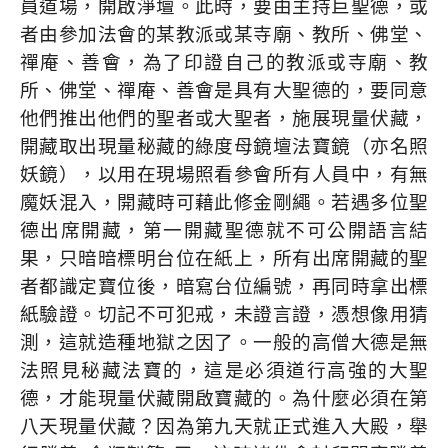
員道場，開啟淨壇。此時，要由主持巨聖德，或
者由參加法會的某教派或某寺廟、教所、佛堂、
禪庵、善會，為了印證自己的教派或寺廟、教
所、佛堂、禪庵、善會是具有大聖德的，要同意
他們推出他們的聖者或大聖者，施展現量伏藏，
開藏取出現量秘藏的綠度母鏡壇法寶鏡（亦名照
妖鏡），以用在現場照看參會所有人員中，有無
魔妖混入，開藏時可藉此修金剛繩。若遇多位聖
德出席開藏，第一開藏聖德就不可公開語言結
果，只暗暗標明台位在紙上，所有出席開藏的聖
者都識定寶位後，暗寫台位編號，再同時拿出標
紙驗證。切記不可犯戒，未證言證，憑想像用猜
測，這就造種地獄之因了。一般的高僧大德是無
法照見秘藏法寶的，這是必須道行高強的大聖
德，才能現量伏藏開啟寶藏的。為什麼必須在第
八天現量伏藏？因為第九天就正式進入大殿，舉