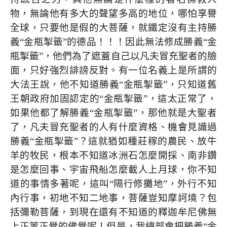
物，無論他有多大的聲望多高的地位，哪怕享譽
全球，只要他是假的大菩薩，就鐵定沒有主持勝
義“金瓶掣籤”的德品！！！因此無法修成勝義“金
瓶掣籤”，他們為了遮蓋自己以凡夫冒充聖者的臉
面，只好強烈誹謗反對。有一位名義上是所謂的
大法王說，他不知道勝義“金瓶掣籤”，只知道舊
王朝政府加固認定的“金瓶掣籤”，這太正常了，
如果他都了解勝義“金瓶掣籤”，那他就是大聖者
了，凡夫冒充聖者的人有什麼資格、機會見識過
勝義“金瓶掣籤”？這就猶如種莊稼的農民、放牛
羊的牧民，根本不知道冰洲石怎麼開採、南非鑽
是怎麼回事、宇宙飛船怎麼載人上月球，你不知
道的事情多著呢，這叫“隔行修攤地”，外行不知
內行事，初地不知二地事，菩薩豈知摩訶境？包
括彌勒菩薩，到現在還有不知道的釋迦牟尼佛無
上正等正覺的佛覺呢！但是，我總部會把勝義“金