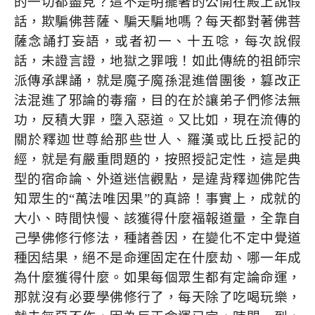
的一切都盡見？這不是明擺著的公開在殿上說假
話，欺騙佛菩薩、騙天騙地嗎？每天都對著佛菩
薩念誦打妄語，或者初一、十五唸，每次說假
話，未證言證，地獄之罪哦！如此傳統的祖師宗
派傳承課誦，就是魔子魔孫混進僧團後，篡改正
法混進了邪論的毒瘤，目的在於讓弟子們修法無
功，反積大罪，墮入惡道。又比如，現在流傳的
關於釋迦世尊給那些世人、羅漢或比丘授記的
經，就是有嚴重問題的，按照授記定性，這是典
型的宿命論、外道迷信觀點，是違背釋迦佛陀告
知眾生的“萬法唯因果”的真諦！事實上，成就的
大小、時間快慢、該獲得什麼福報道量，全靠自
己學佛修行修法，種諸善因，在變化不定中覺道
種因結果，絕不是命運固定在什麼劫、哪一年成
為什麼獲得什麼。如果每個眾生都有定論命運，
那就沒有必要學佛修行了，每天除了吃喝玩樂，