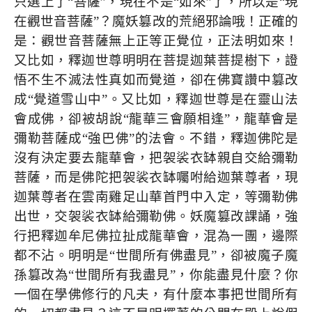
只選上了“菩薩”，現在不是“如來”了，所以是“現
在觀世音菩薩”？魔妖篡改的荒絕邪論哦！正確的
是：觀世音菩薩無上正等正覺位，正法明如來！
又比如，釋迦世尊明明在菩提迦葉菩提樹下，證
悟不生不滅法性真如而覺道，卻在佛寶讚中篡改
成“覺道雪山中”。又比如，釋迦世尊是在靈山法
會成佛，卻被胡說“龍華三會願相逢”，龍華會是
彌勒菩薩成“強巴佛”的法會。不錯，釋迦佛陀是
沒有決定要去龍華會，把袈裟衣缽親自交給彌勒
菩薩，而是佛陀把袈裟衣缽囑咐給迦葉尊者，現
迦葉尊者在雲南雞足山華首門中入定，等彌勒佛
出世，交袈裟衣缽給彌勒佛。妖魔篡改課誦，強
行把釋迦牟尼佛拉扯成龍華會，混為一團，邊際
都不沾。明明是“世間所有佛盡見”，卻被魔子魔
孫篡改為“世間所有我盡見”，你能盡見什麼？你
一個在學佛修行的凡夫，有什麼本事把世間所有