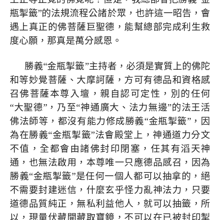
瓶掣籤”的法規流程公諸於眾，也許這一昭告，會
遇上真正的佛菩薩巨聖德，能幫總部完成利生救
度心願，那真是萬分感恩。
勝義“金瓶掣籤”主持者，必須是實質上的佛陀
和等妙覺菩薩、大摩訶薩，方可有德品和資格感
召佛菩薩本尊入壇，親自認可定性，別的任何
“大聖德”，乃至“神通廣大、法力無邊”的法王活
佛法師等，都沒有能力修成勝義“金瓶掣籤”，因
為在勝義“金瓶掣籤”法會殿堂上，神通道力分文
不值，全都會由諸佛封印閉塞，任其有滔天神
通，也無法啟用，本尊唯一只應德品感召，因為
勝義“金瓶掣籤”是任何一個人都可以抽拿的，絕
不需要封建迷信，什麼玄乎怪力亂神法力，只要
道德品質純正，無私利益他人，就可以抽籤，所
以，現量伏藏開藏取寶鏡，不可以在已被封印掣