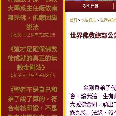
多杰羌佛
大學系主任皈依南
無羌佛，佛應因緣
首頁
文告訊息
世界佛教
說法
世界佛教總部公告
南無第三世多杰羌佛說法
《這才是確保佛教
徒成就的真正的無
敵金剛法》
南無第三世多杰羌佛說法
金剛乘弟子
《聖者不是自己和
會，讓我這一生有
弟子說了算的，符
大威德金剛，顯出
合考核印證，不是
露丸接上法緣，沒