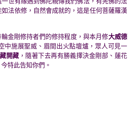
這一世有緣遇到佛陀親傳我們佛法，有羌佛的法
徒如法依修，自然會成就的，這是任何菩薩羅漢
時輪金剛修持者們的修持程度，與本月修
大威德
空中施展聖威、眉間出火點壇爐，眾人可見一
藏開藏
，隨著下去再有勝義擇決金剛部、蓮花
，今特此告知你們。