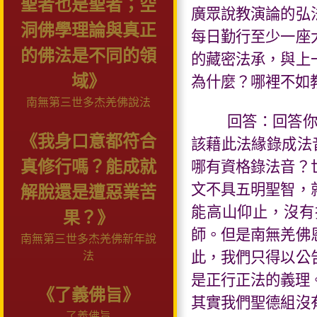
聖者也是聖者；空
廣眾說教演論的弘
洞佛學理論與真正
每日勤行至少一座
的佛法是不同的領
的藏密法承，與上
域》
為什麼？哪裡不如
南無第三世多杰羌佛說法
回答：回答
《我身口意都符合
該藉此法緣錄成法
真修行嗎？能成就
哪有資格錄法音？
文不具五明聖智，
解脫還是遭惡業苦
能高山仰止，沒有
果？》
師。但是南無羌佛
南無第三世多杰羌佛新年說
此，我們只得以公
法
是正行正法的義理
《了義佛旨》
其實我們聖德組沒
了義佛旨