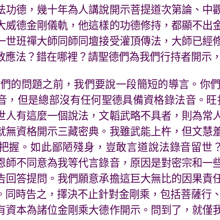
法功德，幾十年為人講說開示菩提道次第論、中
大威德金剛儀軌，他這樣的功德修持，都顯不出
一世班禪大師同師同壇接受灌頂傳法，大師已經
教應法？錯在哪裡？請聖德們為我們行持者開示
你們的問題之前，我們要說一段簡短的導言。你
音，但是總部沒有任何聖德具備資格錄法音。旺
世人有這麼一個說法，文韜武略不具者，則為常
就無資格開示三藏密典。我雖武能上杵，但文慧
把握。如此鄙陋殘身，豈敢言道說法錄音留世？
恩師不同意為我等代言錄音，原因是對密宗和一
告回答提問。我們願意承擔這巨大無比的因果責
。同時告之，擇決不止針對金剛乘，包括菩薩行
有資本為諸位金剛乘大德作開示。問到了，就僅