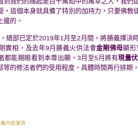
看到我們的緣起是百千萬劫中的萬幸之人，我們
授，這個本身就具備了特別的加持力，只要佛教
上邊的。
，總部已定於
2019
年
1
月至
2
月間，將勝義擇決
剛實相，及去年
9
月勝義火供法會
金剛佛母
顯形
者都能親眼看到本尊出顯。
3
月至
5
月將有
現量伏
部等的修法者們的受用程度，具體時間再行排期
勝義內密灌頂