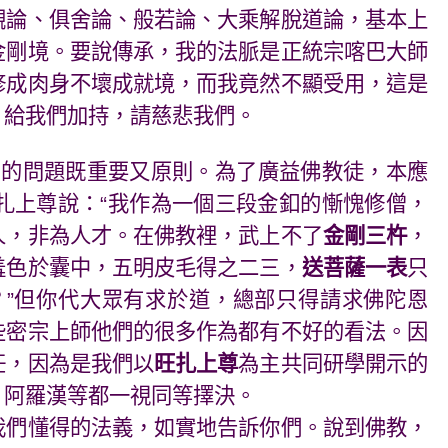
觀論、俱舍論、般若論、大乘解脫道論，基本上
金剛境。要說傳承，我的法脈是正統宗喀巴大師
修成肉身不壞成就境，而我竟然不顯受用，這是
，給我們加持，請慈悲我們。
們的問題既重要又原則。為了廣益佛教徒，本應
扎上尊說：“我作為一個三段金釦的慚愧修僧，
人，非為人才。在佛教裡，武上不了
金剛三杵
，
羞色於囊中，五明皮毛得之二三，
送菩薩一表
只
”但你代大眾有求於道，總部只得請求佛陀恩
些密宗上師他們的很多作為都有不好的看法。因
任，因為是我們以
旺扎上尊
為主共同研學開示的
、阿羅漢等都一視同等擇決。
我們懂得的法義，如實地告訴你們。說到佛教，