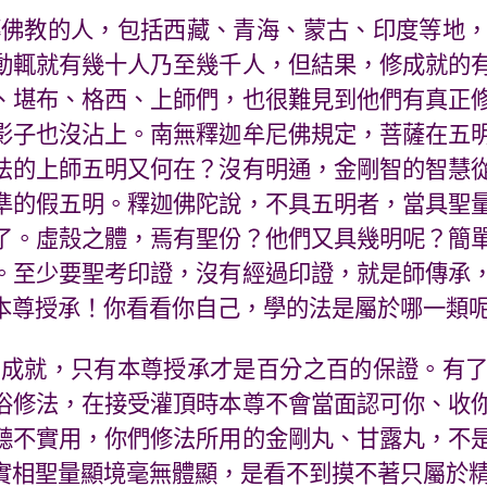
傳佛教的人，包括西藏、青海、蒙古、印度等地
動輒就有幾十人乃至幾千人，但結果，修成就的
、堪布、格西、上師們，也很難見到他們有真正
影子也沒沾上。南無釋迦牟尼佛規定，菩薩在五
法的上師五明又何在？沒有明通，金剛智的智慧
準的假五明。釋迦佛陀說，不具五明者，當具聖
了。虛殼之體，焉有聖份？他們又具幾明呢？簡
。至少要聖考印證，沒有經過印證，就是師傳承
本尊授承！你看看你自己，學的法是屬於哪一類
法成就，只有本尊授承才是百分之百的保證。有
俗修法，在接受灌頂時本尊不會當面認可你、收
聽不實用，你們修法所用的金剛丸、甘露丸，不
實相聖量顯境毫無體顯，是看不到摸不著只屬於