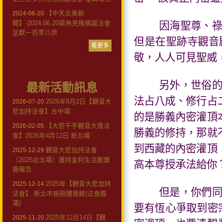
【中天北美新
2024-06-20
聞】-2024.06.20南無羌佛佛誕法會
因海聖尊、
呈獻一百零八供
但是在聖跡寺觀音
看更多
敬，人人可見聖威
另外，世俗
最新活動訊息
法占八成、修行占
2026年8月2日【觀音大
2026-07-20
悲加持法會】台中場
的是勝義內密灌頂
【大悲千手觀音大壇法
2026-02-05
勝義的修持，那就
會】2026年4月12日 新北場
到西藏的內密灌頂
觀音大悲加持法會
2025-12-29
（2025台北場）護持金利生活動實
高本尊授承法給你
施報告
2025年【觀音大悲加持
2025-12-14
但是，你們
法會】 新北市板樹體育館(法會圓
滿)
要有恆心爭取到密
2025年12月14日【觀
2025-11-20