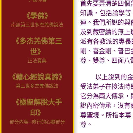
首先要弄清楚四個
知識，包括論學等
《學佛》
連。我們所說的與
南無第三世多杰羌佛說法
及到藏密續的無上
《多杰羌佛第三
派有各教派的專長
剛、喜金剛、普巴
世》
尊、雙尊、四面八
正法寶典
《藉心經說真諦》
以上說到的
受法弟子在接法時
第三世多杰羌佛說法
它分為兩大傳承，
《極聖解脫大手
說內密傳承，沒有
印》
尊聖境。所指本尊
部分內容─修行的心髓部分
尊。