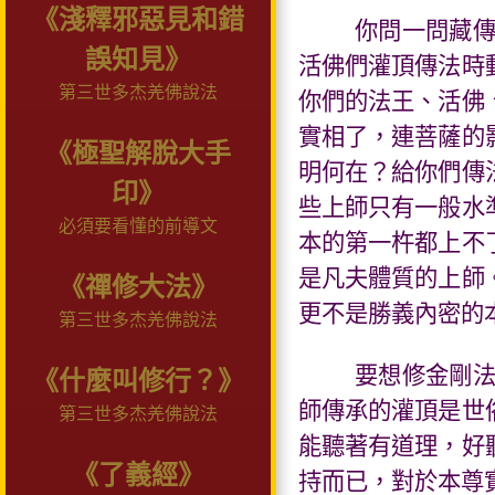
《淺釋邪惡見和錯
你問一問藏
誤知見》
活佛們灌頂傳法時
第三世多杰羌佛說法
你們的法王、活佛
實相了，連菩薩的
《極聖解脫大手
明何在？給你們傳
印》
些上師只有一般水
必須要看懂的前導文
本的第一杵都上不
是凡夫體質的上師
《禪修大法》
更不是勝義內密的
第三世多杰羌佛說法
要想修金剛
《什麼叫修行？》
師傳承的灌頂是世
第三世多杰羌佛說法
能聽著有道理，好
《了義經》
持而已，對於本尊