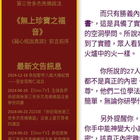
第三世多杰羌佛說法
而只有勝義內
《無上珍寶之福
書
”，這是具備了
音》
的空洞學問。所說
《藉心經說真諦》前言前序
到了實體，眾人看
火爐中的火一樣。
最新文告訊息
你所說的
27
參加聖考八風大陣紀實
2024-12-18
都不是真正的內密
——昱宏宮闕仁波且
尊”，他們二位學
【Sino-TV】全球各界
2024-06-26
恭迎南無第三世多杰羌佛佛誕法會
簡單，無論你研學
舉世同慶
2024年「恭迎南無第三
2024-06-23
另外提醒你
世多杰羌佛佛誕」法會上翟芒尊者
的講話
你手中能神變大小
【Sino-TV】恭迎南無
2024-06-23
密”，該真正內密
第三世多杰羌佛佛誕法會 聖典傳世