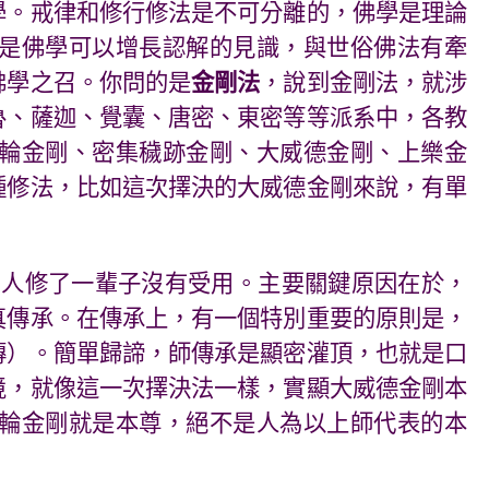
學。戒律和修行修法是不可分離的，佛學是理論
是佛學可以增長認解的見識，與世俗佛法有牽
佛學之召。你問的是
金剛法
，說到金剛法，就涉
魯、薩迦、覺囊、唐密、東密等等派系中，各教
輪金剛、密集穢跡金剛、大威德金剛、上樂金
種修法，比如這次擇決的大威德金剛來說，有單
多人修了一輩子沒有受用。主要關鍵原因在於，
真傳承。在傳承上，有一個特別重要的原則是，
傳）。簡單歸諦，師傳承是顯密灌頂，也就是口
境，就像這一次擇決法一樣，實顯大威德金剛本
輪金剛就是本尊，絕不是人為以上師代表的本