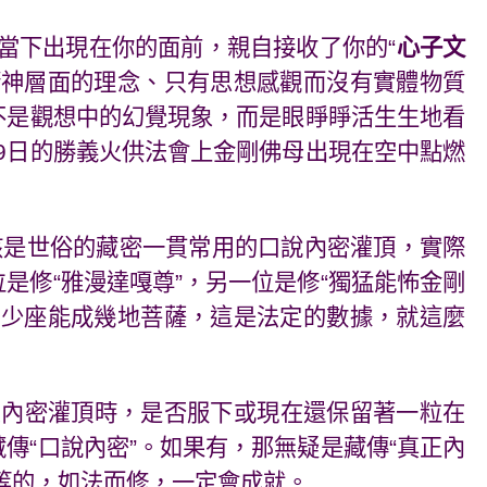
當下出現在你的面前，親自接收了你的“
心子文
精神層面的理念、只有思想感觀而沒有實體物質
不是觀想中的幻覺現象，而是眼睜睜活生生地看
9
日的勝義火供法會上金剛佛母出現在空中點燃
該是世俗的藏密一貫常用的口說內密灌頂，實際
是修“雅漫達嘎尊”，另一位是修“獨猛能怖金剛
多少座能成幾地菩薩，這是法定的數據，就這麼
受內密灌頂時，是否服下或現在還保留著一粒在
傳“口說內密”。如果有，那無疑是藏傳“真正內
等的，如法而修，一定會成就。