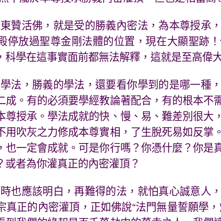
祿東贊活佛，就是受的勝義內密法，為本尊授承
殿停放過聖尊金剛法體的位置，現在大顯聖跡！
，科學在這事實面前都無法解釋，這就是至高偉
的學法，勝義的學法，還要看你學到的是哪一種
二成。有的必須要學經教論著配合，有的根本不
本尊授承。學法成就的快、慢、易、難差別很大
不用吹灰之力修成本尊實相，了生脫死易如反掌
，也一定會成就。可是你行嗎？你憑什麼？你是
？或者為你灌真正的內密灌頂？
同時也應該明白，再難得的法，就怕真心誠意人
宗真正的內密灌頂，正如佛說“法門無量誓願學，