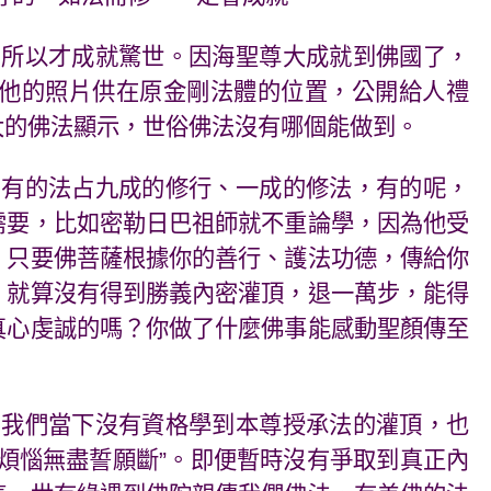
，所以才成就驚世。因海聖尊大成就到佛國了，
他的照片供在原金剛法體的位置，公開給人禮
大的佛法顯示，世俗佛法沒有哪個能做到。
，有的法占九成的修行、一成的修法，有的呢，
需要，比如密勒日巴祖師就不重論學，因為他受
，只要佛菩薩根據你的善行、護法功德，傳給你
。就算沒有得到勝義內密灌頂，退一萬步，能得
真心虔誠的嗎？你做了什麼佛事能感動聖顏傳至
，我們當下沒有資格學到本尊授承法的灌頂，也
煩惱無盡誓願斷”。即便暫時沒有爭取到真正內