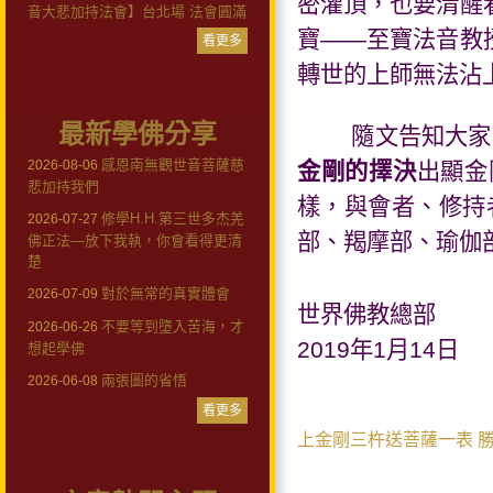
密灌頂，也要清醒
音大悲加持法會】台北場 法會圓滿
寶——至寶法音教
看更多
轉世的上師無法沾
最新學佛分享
隨文告知大家
感恩南無觀世音菩薩慈
2026-08-06
金剛的擇決
出顯金
悲加持我們
樣，與會者、修持
修學H.H.第三世多杰羌
2026-07-27
部、羯摩部、瑜伽
佛正法—放下我執，你會看得更清
楚
對於無常的真實體會
2026-07-09
世界佛教總部
不要等到墮入苦海，才
2026-06-26
2019
年
1
月
14
日
想起學佛
兩張圖的省悟
2026-06-08
看更多
上金剛三杵送菩薩一表