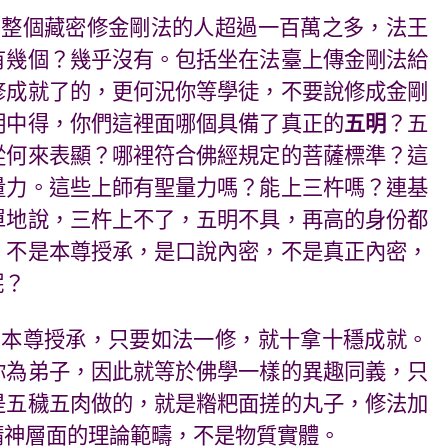
，整個藏密修金剛法的人超過一百萬之多，法王
有幾個？幾乎沒有。包括坐在法臺上傳金剛法給
修成就了的，更何況你等學徒，不要說修成金剛
明中得，你們這裡面哪個具備了真正的
五明
？五
從何來表顯？哪裡符合佛經規定的菩薩標準？這
量力。這些上師有聖量力嗎？能上三杵嗎？連基
單地說，三杵上不了，五明不具，再高的身份都
，不是本尊授承，是口說內密，不是真正內密，
呢？
了本尊授承，只要如法一修，就十拿十穩成就。
你為弟子，因此就等於佛學一樣的異趣同義，只
是五穢五肉做的，就是糌粑面搓的丸子，修法加
精神層面的理論範疇，不是物質實體。