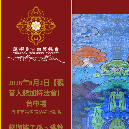
2026年8月2日【觀
音大悲加持法會】
台中場
請填寫報名表格線上報名
釋迦族子孫、佛教