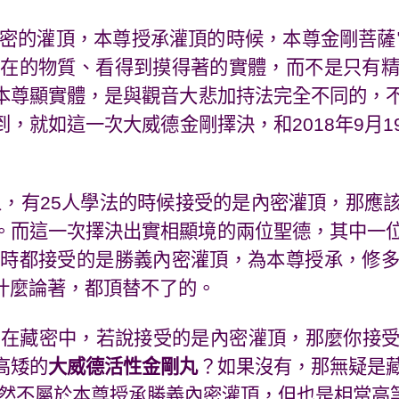
密的灌頂，本尊授承灌頂的時候，本尊金剛菩薩
實在的物質、看得到摸得著的實體，而不是只有
本尊顯實體，是與觀音大悲加持法完全不同的，
到，就如這一次大威德金剛擇決，和
2018
年
9
月
1
人，有
25
人學法的時候接受的是內密灌頂，那應
。而這一次擇決出實相顯境的兩位聖德，其中一位
法時都接受的是勝義內密灌頂，為本尊授承，修
什麼論著，都頂替不了的。
，在藏密中，若說接受的是內密灌頂，那麼你接
高矮的
大威德活性金剛丸
？如果沒有，那無疑是藏
雖然不屬於本尊授承勝義內密灌頂，但也是相當高