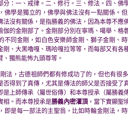
部分：一、戒律。二、修行。三、修法。四、佛
，佛學是獨立的，佛學與佛法沒有一點關係。但
佛法沒有關係，是指勝義的佛法，因為本尊不應
瑜伽的金剛部了。金剛部分別在寧瑪、噶舉、格
的不同金剛，如白色安樂師金剛、獅子金剛、時
金剛、大黑嚕嘎、瑪哈嘎拉等等，而每部又有各
臂、獨熊能怖九頭尊等。
金剛法，古德祖師們都有修成功了的，但也有很
是否得到了真傳，尤其是傳法的師父是否接受了
即是上師傳承（屬世俗傳）和本尊授承（屬勝義
實相。而本尊授承是
勝義內密灌頂
，當下實顯聖
，即是每一部法的主聖翁，比如時輪金剛法，時