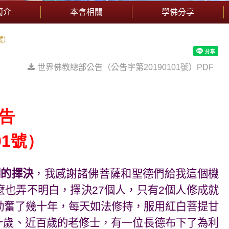
簡介
本會相關
學佛分享
號）
世界佛教總部公告（公告字第20190101號）PDF
告
1
號）
剛的擇決
，我感謝諸佛菩薩和聖德們給我這個機
麼也弄不明白，擇決
27
個人，只有
2
個人修成就
勤奮了幾十年，每天如法修持，服用紅白菩提甘
十歲、近百歲的老修士，有一位長德布下了為利