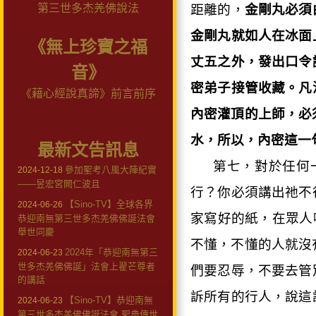
第三世多杰羌佛說法
距離的，
金剛丸必須
金剛丸就如人在冰面
《無上珍寶之福
丈五之外，發出口令
音》
密弟子接管收藏。凡
《藉心經說真諦》前言前序
內密灌頂的上師，必
水，所以，內密這一
最新文告訊息
第七，對於任何
參加聖考八風大陣紀實
2024-12-18
——昱宏宮闕仁波且
行？你必須講出祂不
【Sino-TV】全球各界
2024-06-26
家寫好的紙，在眾人
恭迎南無第三世多杰羌佛佛誕法會
舉世同慶
不懂，不懂的人就沒
2024年「恭迎南無第三
2024-06-23
世多杰羌佛佛誕」法會上翟芒尊者
們要忍辱，不要去管
的講話
訴所有的行人，說這
【Sino-TV】恭迎南無
2024-06-23
第三世多杰羌佛佛誕法會 聖典傳世