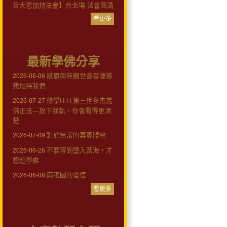
音大悲加持法會】台北場 法會圓滿
看更多
最新學佛分享
感恩南無觀世音菩薩慈
2026-08-06
悲加持我們
修學H.H.第三世多杰羌
2026-07-27
佛正法—放下我執，你會看得更清
楚
對於無常的真實體會
2026-07-09
不要等到墮入苦海，才
2026-06-26
想起學佛
兩張圖的省悟
2026-06-08
看更多