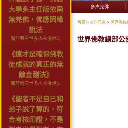
多杰羌佛
大學系主任皈依南
無羌佛，佛應因緣
首頁
文告訊息
世界佛教
說法
世界佛教總部公告
南無第三世多杰羌佛說法
《這才是確保佛教
徒成就的真正的無
敵金剛法》
南無第三世多杰羌佛說法
《聖者不是自己和
弟子說了算的，符
合考核印證，不是