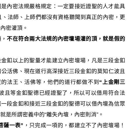
因是內密法規嚴格規定：一定要接近證聖的人才能具
且、法師、上師們都沒有資格聽聞到真正的內密，更
假內密灌頂。
頂，
不在符合兩大法規的內密壇場灌的頂，就是假的
段金釦以上的聖量才能建立內密壇場，凡是三段金釦
濟公活佛、現在道行高深接近三段金釦的莫知仁波且
度的法王、活佛等，他們的道行都做不到
“上金剛三
波且等金釦聖德已經證聖了，所以可以借用符合法
然一段金釦和接近三段金釦的聖德可以借內壇為信眾
就是所謂密義中的“離失內壇，內密則消”。
菩薩一表”
，只完成一項的，都建立不了內密壇場！