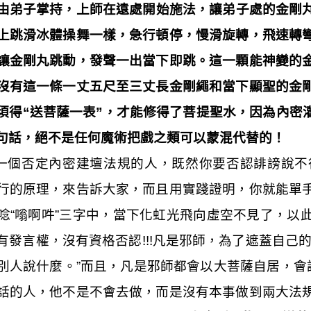
由弟子掌持，上師在遠處開始施法，讓弟子處的金剛
上跳滑冰體操舞一樣，急行頓停，慢滑旋轉，飛速轉
讓金剛丸跳動，發聲一出當下即跳。這一顆能神變的
沒有這一條一丈五尺至三丈長金剛繩和當下顯聖的金
須得“送菩薩一表”，才能修得了菩提聖水，因為內密
句話，絕不是任何魔術把戲之類可以蒙混代替的！
一個否定內密建壇法規的人，既然你要否認誹謗說不
行的原理，來告訴大家，而且用實踐證明，你就能單
唸“嗡啊吽”三字中，當下化虹光飛向虛空不見了，以
有發言權，沒有資格否認
!!!
凡是邪師，為了遮蓋自己的
別人說什麼。”而且，凡是邪師都會以大菩薩自居，會
話的人，他不是不會去做，而是沒有本事做到兩大法