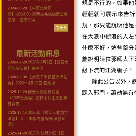
規是不行的，如果他
【中天北美新
2024-06-20
輕輕就可展示來告訴
聞】-2024.06.20南無羌佛佛誕法會
呈獻一百零八供
規，那只能說明他是
看更多
在大浪中衝浪的人左
什麼不好，這些藥分
最新活動訊息
能說明這位邪師太下
2026年8月2日【觀音大
2026-07-20
悲加持法會】台中場
級下流的江湖騙子！
【大悲千手觀音大壇法
2026-02-05
除此公告以外，
會】2026年4月12日 新北場
觀音大悲加持法會
踩入邪門，萬劫無有
2025-12-29
（2025台北場）護持金利生活動實
施報告
2025年【觀音大悲加持
2025-12-14
法會】 新北市板樹體育館(法會圓
滿)
2025年12月14日【觀
2025-11-20