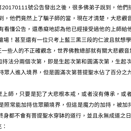
第
20170111
號公告發出之後，很多佛弟子說到，他們
到，他們竟然上了騙子師的當，現在才清楚，大悲觀
有看懂公告，還愚癡地認為他已經接受過他的上師給
壇場！甚至還有一位只考上藍三黑三段的仁波且就想
正一些人的不正確觀念，世界佛教總部就有關大悲觀音
加持法分兩個次第，即是生起次第和圓滿次第，生起
持眾人進入境界，但是圓滿次第菩提聖水佔了百分之
麼上師，只要是犯了大悲根本戒，或者沒有傳承，或
是照常能加持信眾顯境界，但這是魔力的加持，被加
終身都不會有菩提聖水穿缽的道行，並且永無成道之
充：