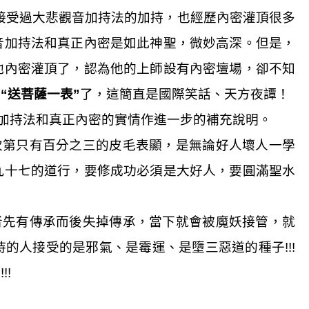
接受過大悲觀音加持法的加持，也經歷內密灌頂很多
音加持法和真正內密是如此神聖，微妙高深。但是，
他內密灌頂了，認為他的上師設有內密壇場，卻不知
學
“送菩薩一表”
了，這簡直是國際笑話、天方夜譚！
加持法和真正內密的實情作進一步的補充說明。
次第只有百分之三的皮毛表顯，是無論好人壞人一學
九十七的道行，要修成功必須是大好人，要圓滿聖水
者先有傳承而後失掉傳承，當下就會被魔妖接管，就
持的人接受的是邪氣、是霉運、是墮三惡道的種子
!!!
日
!!!