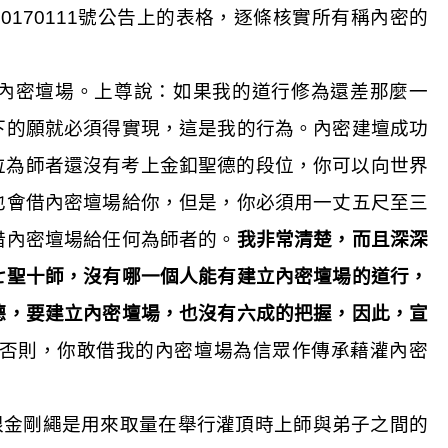
20170111
號公告上的表格，逐條核實所有稱內密的
內密壇場。上尊說：如果我的道行修為還差那麼一
下的願就必須得實現，這是我的行為。內密建壇成功
位為師者還沒有考上金釦聖德的段位，你可以向世界
也會借內密壇場給你，但是，你必須用一丈五尺至三
借內密壇場給任何為師者的。
我非常清楚，而且深深
七聖十師，沒有哪一個人能有建立內密壇場的道行，
德，要建立內密壇場，也沒有六成的把握，因此，宣
否則，你敢借我的內密壇場為信眾作傳承藉灌內密
根金剛繩是用來取量在舉行灌頂時上師與弟子之間的