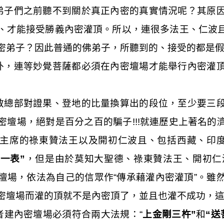
弟子們之前聽不到關於真正內密的真實情況呢？其原
、才能接受勝義內密灌頂。所以，連很多法王、仁波
密弟子？因此普通的佛弟子，所聽到的、接受的都是
外，連等妙覺菩薩都必須在內密壇場才能舉行內密灌
教總部對證果、登地的比量換算出的段位，至少要三
密壇場，絕對是百分之百的騙子
!!!
就連歷史上著名的
主席的祿東贊法王以及開初仁波且、包括西藏、印
一表”
，但是由於莫知大聖德、祿東贊法王、開初仁
壇場，依法為自己的信眾作“傳承藉灌內密灌頂”。雖
密壇場而灌的頂就不是內密頂了，並且也灌不成功，這
者建內密壇場必須符合兩大法規：“
上金剛三杵”
和
“送