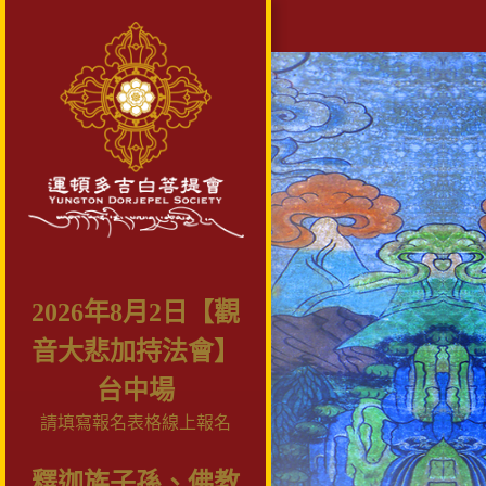
2026年8月2日【觀
音大悲加持法會】
台中場
請填寫報名表格線上報名
釋迦族子孫、佛教