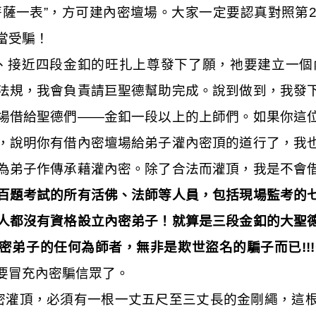
菩薩一表”，方可建內密壇場。大家一定要認真對照第
當受騙！
、接近四段金釦的旺扎上尊發下了願，祂要建立一個
法規，我會負責請巨聖德幫助完成。說到做到，我發
場借給聖德們——金釦一段以上的上師們。如果你這
，說明你有借內密壇場給弟子灌內密頂的道行了，我
為弟子作傳承藉灌內密。除了合法而灌頂，我是不會
百題考試的所有活佛、法師等人員，包括現場監考的
人都沒有資格設立內密弟子！就算是三段金釦的大聖
密弟子的任何為師者，無非是欺世盜名的騙子而已
!!!
要冒充內密騙信眾了。
密灌頂，必須有一根一丈五尺至三丈長的金剛繩，這