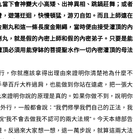
丸當下會神變大小高矮、出神異相、跳鍋莊舞；或者
彎，遊蕩迂迴，快慢頓猛，游刃自如。而且上師遠在
金剛丸和這一條長度金剛繩，當時便由接受灌頂的內
剛丸，就是假的內密上師和假的內密弟子。只要是能
灌頂必須用能穿缽的菩提聖水作一切內密灌頂的母法
行，你就應該拿得出理由來證明你清楚祂為什麼不
手舉百斤大杵過肩，也能做到你站在遠處，把一張大
此來證明你說的原理是真的。如果你做不到，說明你
外行，一般都會說：“我們修學我們自己的正法，我
說“我不會去做我不認可的兩大法規”。今天本總部告
規。反過來大家想一想，退一萬步說，就算這兩大法