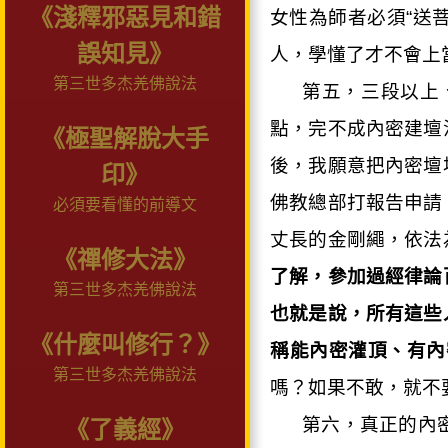
《淺釋邪惡見和錯
女性為師者必須“送
誤知見》
人，學懂了才不會上
第三世多杰羌佛說法
第五，三段以上
點，完不成內密建壇
《極聖解脫大手
後，我願意把內密壇
印》
佛教總部打報告申請
必須要看懂的前導文
丈長的金剛繩，依法
《禪修大法》
了解，參加過經律論
第三世多杰羌佛說法
也就是說，所有這些
《什麼叫修行？》
稱能內密灌頂、有內
第三世多杰羌佛說法
嗎？如果不敢，就不
第六，真正的內
《了義經》