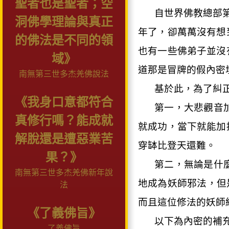
聖者也是聖者；空
自世界佛教總部
洞佛學理論與真正
年了，卻萬萬沒有想
的佛法是不同的領
也有一些佛弟子並沒
域》
道那是冒牌的假內密
南無第三世多杰羌佛說法
基於此，為了糾
《我身口意都符合
第一，大悲觀音
真修行嗎？能成就
就成功，當下就能加
解脫還是遭惡業苦
穿缽比登天還難。
果？》
第二，無論是什
南無第三世多杰羌佛新年說
地成為妖師邪法，但
法
而且這位修法的妖師
《了義佛旨》
以下為內密的補
了義佛旨