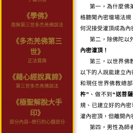
第一，為什麼佛
《學佛》
格聽聞內密壇場法規
南無第三世多杰羌佛說法
何況接受灌頂成為內
第二，除佛陀以
《多杰羌佛第三
內密灌頂！
世》
正法寶典
第三，以世界佛
以下的人說能建立內
《藉心經說真諦》
和現任世界佛教總部
第三世多杰羌佛說法
杵”
、做不到
“送菩薩
《極聖解脫大手
規、已建立好的內密
印》
灌內密頂，但離開內
部分內容─修行的心髓部分
第四，男性為師