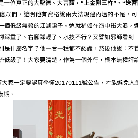
是一位真正的大聖德、大菩薩，
“上金剛三杵”、“送菩
信眾們，證明他有資格說兩大法規建內壇的不是，可
一個低級無賴的江湖騙子。這就猶如在海中衝大浪，
腳踩重了、右腳踩輕了、水技不行？又譬如邪師看到
別是什麼名字？他一看一種都不認識，然後他說：不
流低級了！大家要清楚，作為一個外行，根本無權評
請大家一定要認真學懂
20170111
號公告，才能避免人
復期。