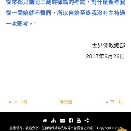
從來都只讚同三藏經律論的考試，對什麼聖考我
從一開始就不贊同，所以自始至終我沒有主持過
一次聖考。
”
世界佛教總部
2017
年
6
月
26
日
上一則
回清單
下一則
版權所有，歡迎分享，任何轉載請事先取得本菩提會之同意 Copyright © 2009