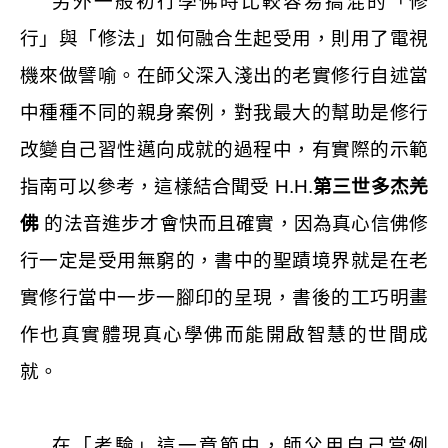
另外一般初行學佛時比較容易搞混的「修
行」與「修法」如何融合生起受用，則用了電視
機來做譬喻。在師父深入淺出的老實修行自述當
中種種不同的親身案例，對我最大的幫助是修行
改變自己習性邁向成就的過程中，有實際的示範
指南可以參考，這樣結合聞受 H.H.
第三世多杰羌
佛
的法音進步才會快而且確實，因為真心信佛修
行一定是受用無窮的，書中的聖蹟境界就是在老
實修行當中一步一腳印的呈現，書後的工巧明畫
作也真實體現真心學佛而能開啟智慧的世間成
就。
在「考驗」這一章節中，師父用自己當例